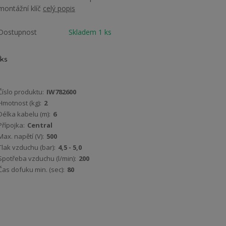
montážní klíč
celý popis
Dostupnost
Skladem 1 ks
ks
Číslo produktu:
IW782600
Hmotnost (kg):
2
Délka kabelu (m):
6
Přípojka:
Central
Max. napětí (V):
500
Tlak vzduchu (bar):
4,5 - 5,0
Spotřeba vzduchu (l/min):
200
Čas dofuku min. (sec):
80