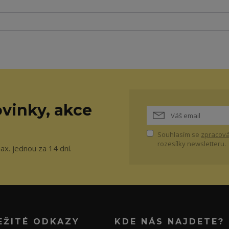
vinky, akce
Souhlasím se
zpracová
rozesílky newsletteru.
ax. jednou za 14 dní.
EŽITÉ ODKAZY
KDE NÁS NAJDETE?