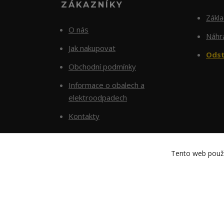
ZÁKAZNÍKY
Zákl
O nás
Náhra
Jak nakupovat
Odst
Obchodní podmínky
Informace o obalech a
elektroodpadech
Kontakty
Tento web použí