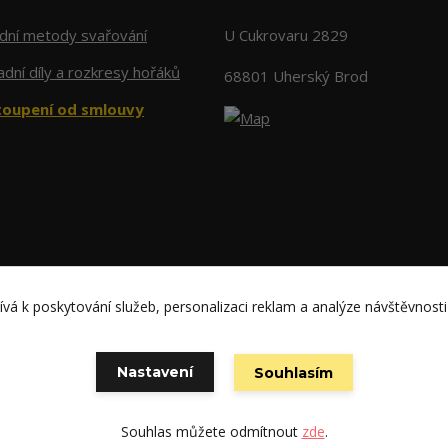
adní metody svařování
U Cukrovaru 2829
dní díly a rozkresy hořáků
68801 Uherský Brod
oupení od smlouvy
vá k poskytování služeb, personalizaci reklam a analýze návštěvnosti
Copyright: WELCO spol. s r.o.
Nastavení
Souhlasím
Vytvořeno na
Eshop-rychle.cz
Souhlas můžete odmítnout
zde
.