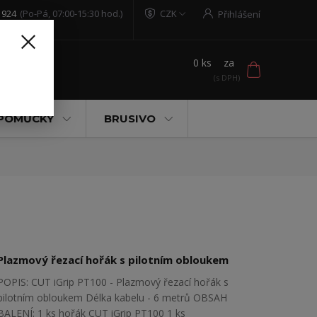
 924
(Po-Pá, 07:00-15:30 hod.)
CZK
Přihlášení
0
ks
za
t
 POMŮCKY
BRUSIVO
Plazmový řezací hořák s pilotním obloukem
POPIS: CUT iGrip PT100 - Plazmový řezací hořák s
pilotním obloukem Délka kabelu - 6 metrů OBSAH
BALENÍ: 1 ks hořák CUT iGrip PT100 1 ks