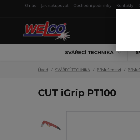
O nás
Jak nakupovat
Obchodní podmínky
Kontakty
SVÁŘECÍ TECHNIKA
S
Úvod
SVÁŘECÍ TECHNIKA
Příslušenství
Příslu
CUT iGrip PT100