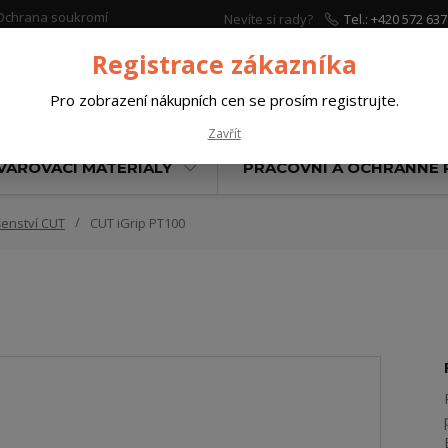
Ochrana soukromí
Nevíte si rady?
Tel.: +420 572 637
Zavolejte.
Registrace zákazníka
Pro zobrazení nákupních cen se prosím registrujte.
Hleda
Zavřít
VAŘOVACÍ MATERIÁLY
PRACOVNÍ A OCHRANNÉ
šenství CUT
CUT iGrip PT100