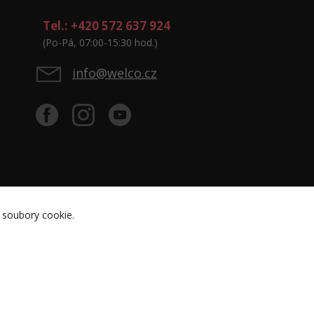
Tel.: +420 572 637 924
(Po-Pá, 07:00-15:30 hod.)
info@welco.cz
 soubory cookie.