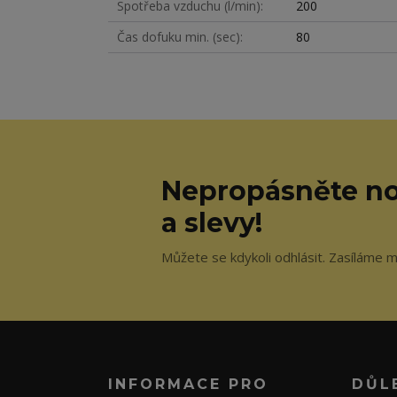
Spotřeba vzduchu (l/min)
200
Čas dofuku min. (sec)
80
Nepropásněte no
a slevy!
Můžete se kdykoli odhlásit. Zasíláme m
INFORMACE PRO
DŮL