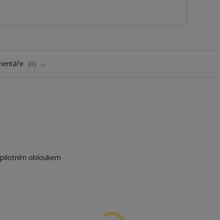
entáře
0
 pilotním obloukem