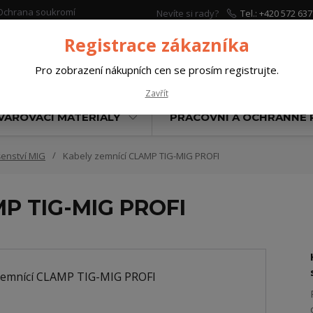
Ochrana soukromí
Nevíte si rady?
Tel.: +420 572 637
Zavolejte.
Registrace zákazníka
Pro zobrazení nákupních cen se prosím registrujte.
Hleda
Zavřít
VAŘOVACÍ MATERIÁLY
PRACOVNÍ A OCHRANNÉ
šenství MIG
Kabely zemnící CLAMP TIG-MIG PROFI
MP TIG-MIG PROFI