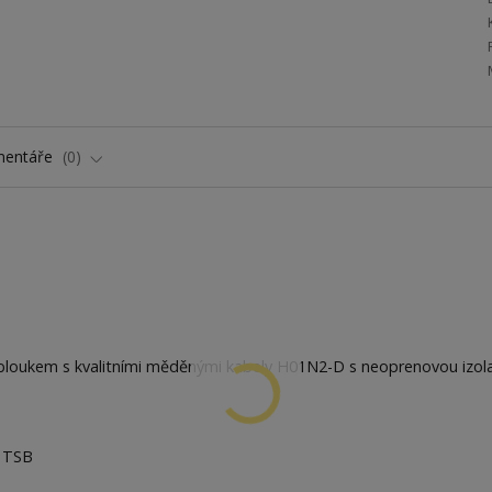
entáře
0
obloukem s kvalitními měděnými kabely H01N2-D s neoprenovou izola
u TSB