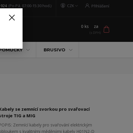
 924
(Po-Pá, 07:00-15:30 hod.)
CZK
Přihlášení
0
ks
za
t
 POMŮCKY
BRUSIVO
Kabely se zemnící svorkou pro svařovací
stroje TIG a MIG
POPIS: Zemnící kabely pro svařování elektrickým
obloukem s kvalitními měděnými kabely H01N2-D