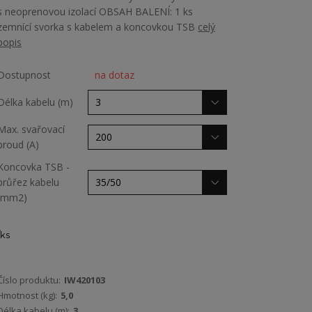
s neoprenovou izolací OBSAH BALENÍ: 1 ks
zemnící svorka s kabelem a koncovkou TSB
celý
popis
Dostupnost
na dotaz
Délka kabelu (m)
Max. svařovací
proud (A)
Koncovka TSB -
průřez kabelu
(mm2)
ks
Číslo produktu:
IW420103
Hmotnost (kg):
5,0
Délka kabelu (m):
3