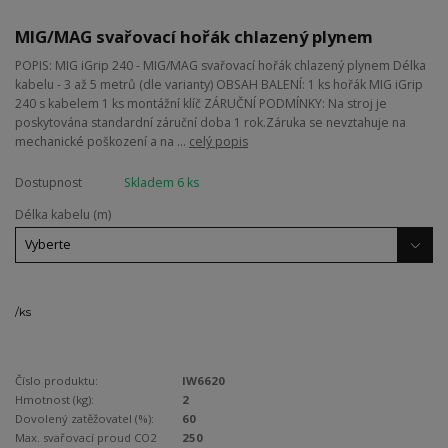
MIG/MAG svařovací hořák chlazený plynem
POPIS: MIG iGrip 240 - MIG/MAG svařovací hořák chlazený plynem Délka
kabelu - 3 až 5 metrů (dle varianty) OBSAH BALENÍ: 1 ks hořák MIG iGrip
240 s kabelem 1 ks montážní klíč ZÁRUČNÍ PODMÍNKY: Na stroj je
poskytována standardní záruční doba 1 rok.Záruka se nevztahuje na
mechanické poškození a na ...
celý popis
Dostupnost
Skladem 6 ks
Délka kabelu (m)
/
ks
Číslo produktu:
IW6620
Hmotnost (kg):
2
Dovolený zatěžovatel (%):
60
Max. svařovací proud CO2
250