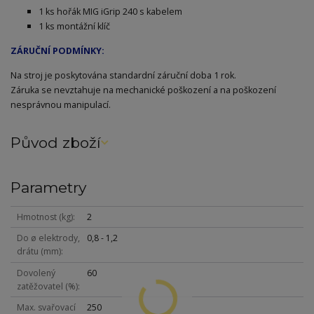
1 ks hořák MIG iGrip 240 s kabelem
1 ks montážní klíč
ZÁRUČNÍ PODMÍNKY:
Na stroj je poskytována standardní záruční doba 1 rok.
Záruka se nevztahuje na mechanické poškození a na poškození
nesprávnou manipulací.
Původ zboží
Parametry
Hmotnost (kg)
2
Do ø elektrody,
0,8 - 1,2
drátu (mm)
Dovolený
60
zatěžovatel (%)
Max. svařovací
250