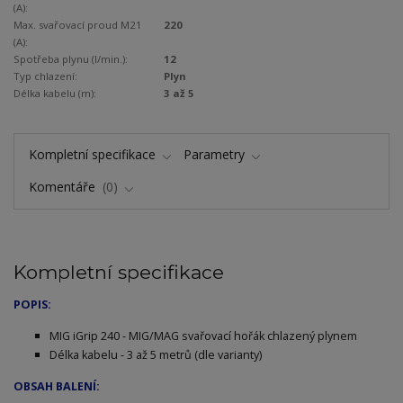
(A):
Max. svařovací proud M21
220
(A):
Spotřeba plynu (l/min.):
12
Typ chlazení:
Plyn
Délka kabelu (m):
3 až 5
Kompletní specifikace
Parametry
Komentáře
0
Kompletní specifikace
POPIS:
MIG iGrip 240 - MIG/MAG svařovací hořák chlazený plynem
Délka kabelu - 3 až 5 metrů (dle varianty)
OBSAH BALENÍ: