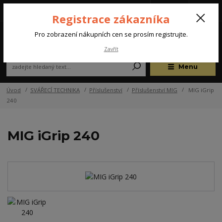
Tel.: +420 572 637 924
CZK
(Po-Pá, 07:00-15:30 hod.)
Registrace zákazníka
0
Pro zobrazení nákupních cen se prosím registrujte.
Zavřít
Menu
Úvod
SVÁŘECÍ TECHNIKA
Příslušenství
Příslušenství MIG
MIG iGrip
240
MIG iGrip 240