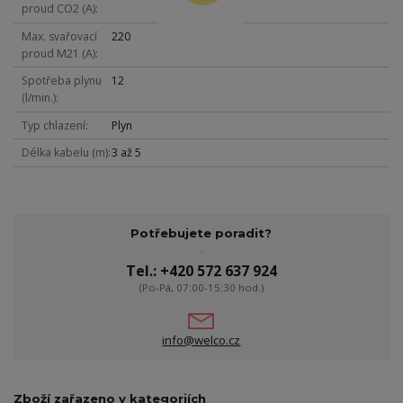
proud CO2 (A)
Max. svařovací
220
proud M21 (A)
Spotřeba plynu
12
(l/min.)
Typ chlazení
Plyn
Délka kabelu (m)
3 až 5
Potřebujete poradit?
Tel.: +420 572 637 924
(Po-Pá, 07:00-15:30 hod.)
info@welco.cz
Zboží zařazeno v kategoriích