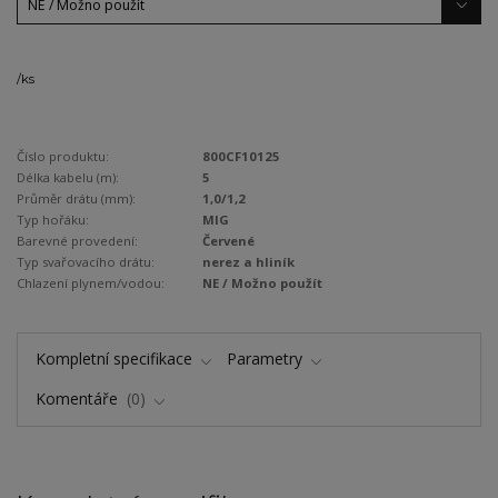
/
ks
Číslo produktu:
800CF10125
Délka kabelu (m):
5
Průměr drátu (mm):
1,0/1,2
Typ hořáku:
MIG
Barevné provedení:
Červené
Typ svařovacího drátu:
nerez a hliník
Chlazení plynem/vodou:
NE / Možno použít
Kompletní specifikace
Parametry
Komentáře
0