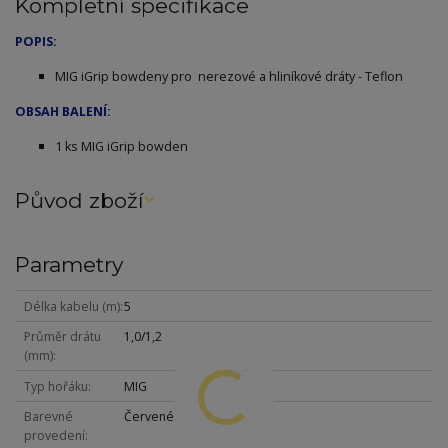
Kompletní specifikace
POPIS:
MIG iGrip bowdeny pro nerezové a hliníkové dráty - Teflon
OBSAH BALENÍ:
1 ks MIG iGrip bowden
Původ zboží
Parametry
Délka kabelu (m)
5
Průměr drátu
1,0/1,2
(mm)
Typ hořáku
MIG
Barevné
Červené
provedení