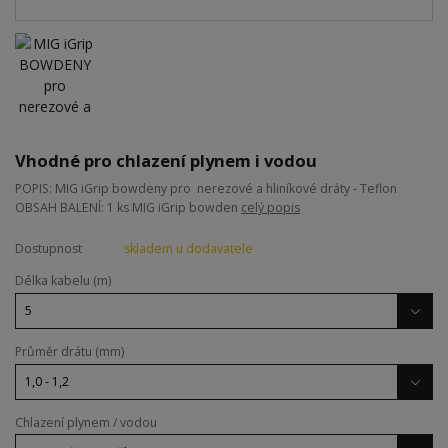
Vhodné pro chlazení plynem i vodou
POPIS: MIG iGrip bowdeny pro nerezové a hliníkové dráty - Teflon
OBSAH BALENÍ: 1 ks MIG iGrip bowden
celý popis
Dostupnost
skladem u dodavatele
Délka kabelu (m)
Průměr drátu (mm)
Chlazení plynem / vodou