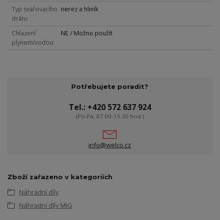
Typ svařovacího
nerez a hliník
drátu
Chlazení
NE / Možno použít
plynem/vodou
Potřebujete poradit?
Tel.: +420 572 637 924
(Po-Pá, 07:00-15:30 hod.)
info@welco.cz
Zboží zařazeno v kategoriích
Náhradní díly
Náhradní díly MIG