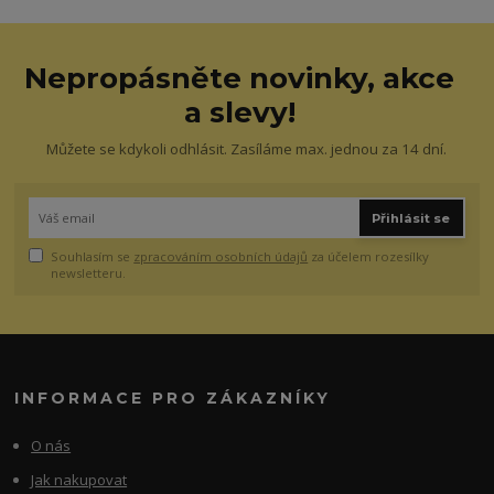
Nepropásněte novinky, akce
a slevy!
Můžete se kdykoli odhlásit. Zasíláme max. jednou za 14 dní.
Přihlásit se
Souhlasím se
zpracováním osobních údajů
za účelem rozesílky
newsletteru.
INFORMACE PRO ZÁKAZNÍKY
O nás
Jak nakupovat