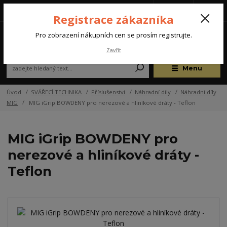
Tel.: +420 572 637 924
CZK
(Po-Pá, 07:00-15:30 hod.)
Registrace zákazníka
0
Pro zobrazení nákupních cen se prosím registrujte.
Zavřít
Menu
Úvod
SVÁŘECÍ TECHNIKA
Příslušenství
Náhradní díly
Náhradní díly
MIG
MIG iGrip BOWDENY pro nerezové a hliníkové dráty - Teflon
MIG iGrip BOWDENY pro
nerezové a hliníkové dráty -
Teflon