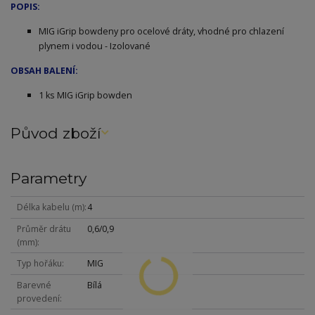
POPIS:
MIG iGrip bowdeny pro ocelové dráty, vhodné pro chlazení
plynem i vodou - Izolované
OBSAH BALENÍ:
1 ks MIG iGrip bowden
Původ zboží
Parametry
Délka kabelu (m)
4
Průměr drátu
0,6/0,9
(mm)
Typ hořáku
MIG
Barevné
Bílá
provedení