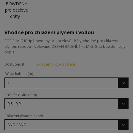
Vhodné pro chlazení plynem i vodou
POPIS: MIG iGrip bowdeny pro ocelové dráty, vhodné pro chlazení
plynem i vodou - Izolované OBSAH BALENÍ: 1 ks MIG iGrip bowden
celý
popis
Dostupnost
skladem u dodavatele
Délka kabelu (m)
Průměr drátu (mm)
Chlazení plynem / vodou