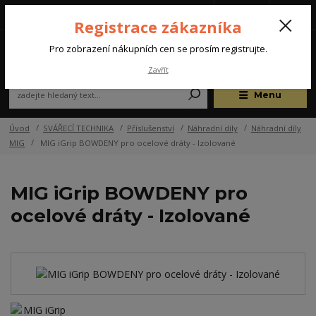
Tel.: +420 572 637 924
CZK
(Po-Pá, 07:00-15:30 hod.)
Registrace zákazníka
0
Pro zobrazení nákupních cen se prosím registrujte.
Zavřít
Menu
Úvod
SVÁŘECÍ TECHNIKA
Příslušenství
Náhradní díly
Náhradní díly
MIG
MIG iGrip BOWDENY pro ocelové dráty - Izolované
MIG iGrip BOWDENY pro
ocelové dráty - Izolované