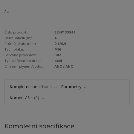
/
ks
Číslo produktu:
324P133844
Délka kabelu (m):
4
Průměr drátu (mm):
0,6/0,9
Typ hořáku:
MIG
Barevné provedení:
Bílá
Typ svařovacího drátu:
ocel
Chlazení plynem/vodou:
ANO / ANO
Kompletní specifikace
Parametry
Komentáře
0
Kompletní specifikace