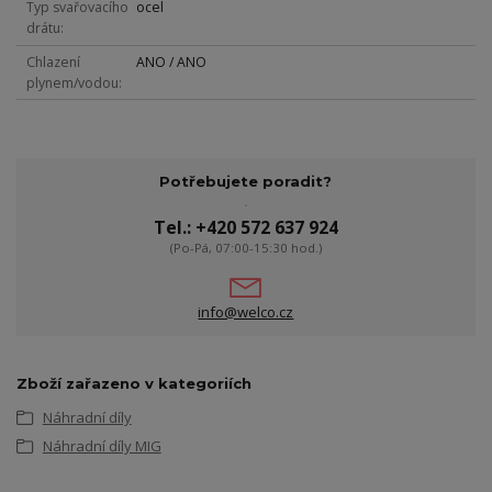
Typ svařovacího
ocel
drátu
Chlazení
ANO / ANO
plynem/vodou
Potřebujete poradit?
Tel.: +420 572 637 924
(Po-Pá, 07:00-15:30 hod.)
info@welco.cz
Zboží zařazeno v kategoriích
Náhradní díly
Náhradní díly MIG