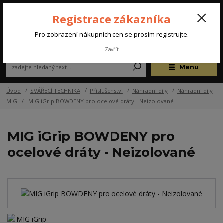
Tel.: +420 572 637 924
CZK
(Po-Pá, 07:00-15:30 hod.)
Registrace zákazníka
0
Pro zobrazení nákupních cen se prosím registrujte.
Zavřít
Menu
Úvod
SVÁŘECÍ TECHNIKA
Příslušenství
Náhradní díly
Náhradní díly
MIG
MIG iGrip BOWDENY pro ocelové dráty - Neizolované
MIG iGrip BOWDENY pro
ocelové dráty - Neizolované