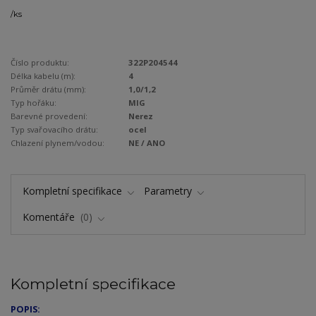
/
ks
Číslo produktu:
322P204544
Délka kabelu (m):
4
Průměr drátu (mm):
1,0/1,2
Typ hořáku:
MIG
Barevné provedení:
Nerez
Typ svařovacího drátu:
ocel
Chlazení plynem/vodou:
NE / ANO
Kompletní specifikace
Parametry
Komentáře
0
Kompletní specifikace
POPIS: