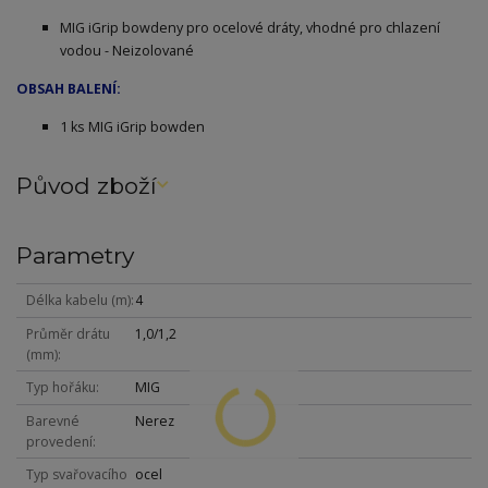
MIG iGrip bowdeny pro ocelové dráty, vhodné pro chlazení
vodou - Neizolované
OBSAH BALENÍ:
1 ks MIG iGrip bowden
Původ zboží
Parametry
Délka kabelu (m)
4
Průměr drátu
1,0/1,2
(mm)
Typ hořáku
MIG
Barevné
Nerez
provedení
Typ svařovacího
ocel