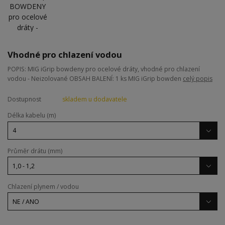
Vhodné pro chlazení vodou
POPIS: MIG iGrip bowdeny pro ocelové dráty, vhodné pro chlazení
vodou - Neizolované OBSAH BALENÍ: 1 ks MIG iGrip bowden
celý popis
Dostupnost
skladem u dodavatele
Délka kabelu (m)
Průměr drátu (mm)
Chlazení plynem / vodou