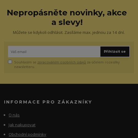
Nepropásněte novinky, akce
a slevy!
Můžete se kdykoli odhlásit. Zasíláme max. jednou za 14 dní.
Přihlásit se
Souhlasím se
zpracováním osobních údajů
za účelem rozesílky
newsletteru.
INFORMACE PRO ZÁKAZNÍKY
O nás
Jak nakupovat
Obchodní podmínky