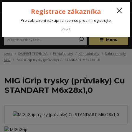
Tel.: +420 572 637 924
CZK
(Po-Pá, 07:00-15:30 hod.)
Registrace zákazníka
0
Pro zobrazení nákupních cen se prosím registrujte.
Zavřít
Menu
Úvod
SVÁŘECÍ TECHNIKA
Příslušenství
Náhradní díly
Náhradní díly
MIG
MIG iGrip trysky (průvlaky) Cu STANDART M6x28x1,0
MIG iGrip trysky (průvlaky) Cu
STANDART M6x28x1,0