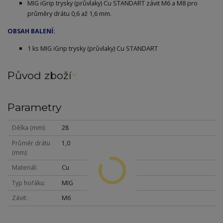
MIG iGrip trysky (průvlaky) Cu STANDART závit M6 a M8 pro
průměry drátu 0,6 až 1,6 mm.
OBSAH BALENÍ:
1 ks MIG iGrip trysky (průvlaky) Cu STANDART
Původ zboží
Parametry
Délka (mm)
28
Průměr drátu
1,0
(mm)
Materiál
Cu
Typ hořáku
MIG
Závit
M6