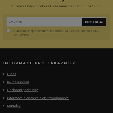
Můžete se kdykoli odhlásit. Zasíláme max. jednou za 14 dní.
Přihlásit se
Souhlasím se
zpracováním osobních údajů
za účelem rozesílky
newsletteru.
INFORMACE PRO ZÁKAZNÍKY
O nás
Jak nakupovat
Obchodní podmínky
Informace o obalech a elektroodpadech
Kontakty