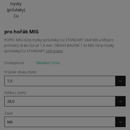
pro hořák MIG
POPIS: MIG iGrip trysky (průvlaky) Cu STANDART závit M6 a M8 pro
průměry drátu 0,6 až 1,6 mm. OBSAH BALENÍ: 1 ks MIG iGrip trysky
(průvlaky) Cu STANDART
celý popis
Dostupnost
Skladem 10 ks
Průměr drátu (mm)
Délka L (mm)
Závit