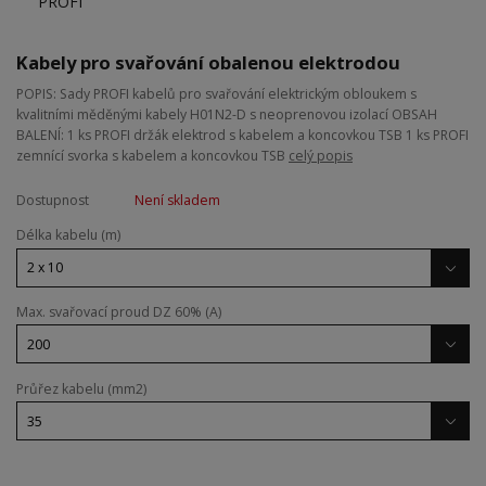
Kabely pro svařování obalenou elektrodou
POPIS: Sady PROFI kabelů pro svařování elektrickým obloukem s
kvalitními měděnými kabely H01N2-D s neoprenovou izolací OBSAH
BALENÍ: 1 ks PROFI držák elektrod s kabelem a koncovkou TSB 1 ks PROFI
zemnící svorka s kabelem a koncovkou TSB
celý popis
Dostupnost
Není skladem
Délka kabelu (m)
Max. svařovací proud DZ 60% (A)
Průřez kabelu (mm2)