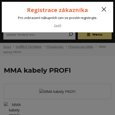
Tel.: +420 572 637 924
CZK
(Po-Pá, 07:00-15:30 hod.)
Registrace zákazníka
0
Pro zobrazení nákupních cen se prosím registrujte.
Zavřít
Menu
Úvod
SVÁŘECÍ TECHNIKA
Příslušenství
Příslušenství MMA
MMA
kabely PROFI
MMA kabely PROFI