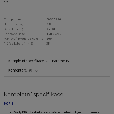
/
ks
Číslo produktu:
IW320110
Hmotnost (kg):
8,8
Délka kabelu (m):
2 x 10
Koncovka kabelu:
TSB 35/50
Max. svař. proud DZ 60% (A):
200
Průřez kabelu (mm2):
35
Kompletní specifikace
Parametry
Komentáře
0
Kompletní specifikace
POPIS:
Sady PROFI kabelů pro svařování elektrickým obloukem s