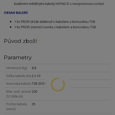
kvalitními měděnými kabely H01N2-D s neoprenovou izolací
OBSAH BALENÍ:
1 ks PROFI držák elektrod s kabelem a koncovkou TSB
1 ks PROFI zemnící svorka s kabelem a koncovkou TSB
Původ zboží
Parametry
Hmotnost (kg)
8,8
Délka kabelu (m)
2 x 10
Koncovka kabelu
TSB 35/50
Max. svař. proud
200
DZ 60% (A)
Průřez kabelu
35
(mm2)