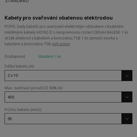
Kabely pro svařování obalenou elektrodou
POPIS: Sady kabelů pro svařování elektrickým obloukem s kvalitními
měděnými kabely H01N2-D s neoprenovou izolací OBSAH BALENÍ: 1 ks
držák elektrod s kabelem a koncovkou TSB 1 ks zemnící svorka s
kabelem a koncovkou TSB
celý popis
Dostupnost
Skladem 1 ks
Délka kabelu (m)
Max. svařovací proud DZ 60% (A)
Průřez kabelu (mm2)