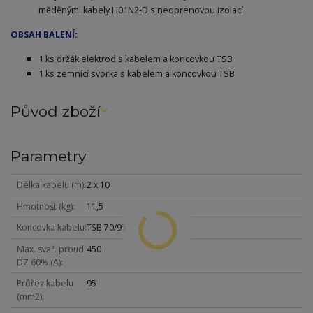
měděnými kabely H01N2-D s neoprenovou izolací
OBSAH BALENÍ:
1 ks držák elektrod s kabelem a koncovkou TSB
1 ks zemnící svorka s kabelem a koncovkou TSB
Původ zboží
Parametry
Délka kabelu (m)
2 x 10
Hmotnost (kg)
11,5
Koncovka kabelu
TSB 70/95
Max. svař. proud
450
DZ 60% (A)
Průřez kabelu
95
(mm2)