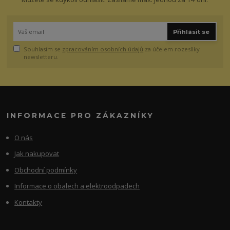
Přihlásit se
Souhlasím se
zpracováním osobních údajů
za účelem rozesílky
newsletteru.
INFORMACE PRO ZÁKAZNÍKY
O nás
Jak nakupovat
Obchodní podmínky
Informace o obalech a elektroodpadech
Kontakty