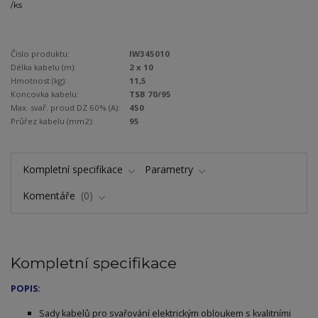
/
ks
Číslo produktu:
IW345010
Délka kabelu (m):
2 x 10
Hmotnost (kg):
11,5
Koncovka kabelu:
TSB 70/95
Max. svař. proud DZ 60% (A):
450
Průřez kabelu (mm2):
95
Kompletní specifikace
Parametry
Komentáře
0
Kompletní specifikace
POPIS:
Sady kabelů pro svařování elektrickým obloukem s kvalitními