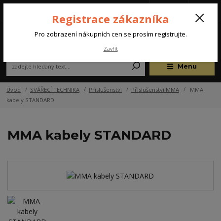
Tel.: +420 572 637 924
CZK
(Po-Pá, 07:00-15:30 hod.)
Registrace zákazníka
0
Pro zobrazení nákupních cen se prosím registrujte.
Zavřít
Menu
Úvod
SVÁŘECÍ TECHNIKA
Příslušenství
Příslušenství MMA
MMA
kabely STANDARD
MMA kabely STANDARD