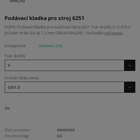
Podávací kladka pro stroj 6251
POPIS: Podávací kladka pro svařovací stroj 6251 Tvar drážky V, U, R Pro
průměr drátu 0,6 až 1,2 mm OBSAH BALENÍ: 1 ks kladka
celý popis
Dostupnost
Skladem 2 ks
Tvar drážky
Průměr drátu (mm)
/
ks
Číslo produktu:
IW625002
Hmotnost (kg):
0,5