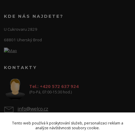
KDE NÁS NAJDETE?
U Cukrovaru 2829
68801 Uherský Brod
KONTAKTY
Tel.: +420 572 637 924
(Po-Pá, 07:00-15:30 hod.)
info@welco.cz
Tento web používá k poskytování služeb, personalizaci reklam a
analýze návštěvnosti soubory cookie.