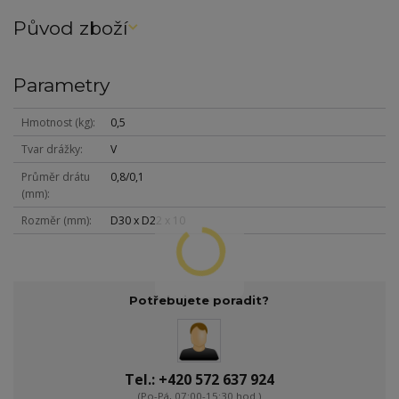
Původ zboží
Parametry
Hmotnost (kg)
0,5
Tvar drážky
V
Průměr drátu
0,8/0,1
(mm)
Rozměr (mm)
D30 x D22 x 10
Potřebujete poradit?
Tel.: +420 572 637 924
(Po-Pá, 07:00-15:30 hod.)