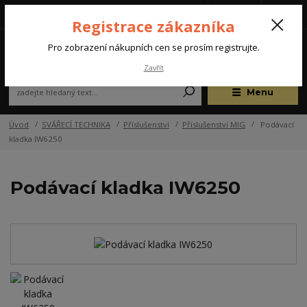
Tel.: +420 572 637 924
CZK
(Po-Pá, 07:00-15:30 hod.)
Registrace zákazníka
0
Pro zobrazení nákupních cen se prosím registrujte.
Zavřít
Menu
Úvod
SVÁŘECÍ TECHNIKA
Příslušenství
Příslušenství MIG
Podávací
kladka IW6250
Podávací kladka IW6250