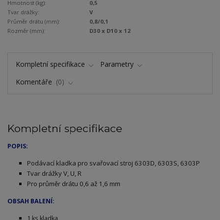
Hmotnost (kg):
0,5
Tvar drážky:
V
Průměr drátu (mm):
0,8/0,1
Rozměr (mm):
D30 x D10 x 12
Kompletní specifikace
Parametry
Komentáře
0
Kompletní specifikace
POPIS:
Podávací kladka pro svařovací stroj 6303D, 6303S, 6303P
Tvar drážky V, U, R
Pro průměr drátu 0,6 až 1,6 mm
OBSAH BALENÍ:
1 ks kladka