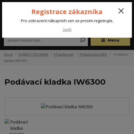
Tel.: +420 572 637 924
CZK
(Po-Pá, 07:00-15:30 hod.)
Registrace zákazníka
0
Pro zobrazení nákupních cen se prosím registrujte.
Zavřít
Menu
Úvod
SVÁŘECÍ TECHNIKA
Příslušenství
Příslušenství MIG
Podávací
kladka IW6300
Podávací kladka IW6300