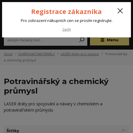
Tel.: +420 572 637 924
CZK
(Po-Pá, 07:00-15:30 hod.)
Registrace zákazníka
0
Pro zobrazení nákupních cen se prosím registrujte.
Zavřít
Menu
Úvod
SVAŘOVACÍ MATERIÁLY
LASER dráty pro opravu
Potravinářský
a chemický průmysl
Potravinářský a chemický
průmysl
LASER dráty pro spojování a návary v chemickém a
potravinářském průmyslu
Štítky