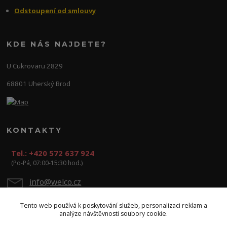
Odstoupení od smlouvy
KDE NÁS NAJDETE?
U Cukrovaru 2829
68801 Uherský Brod
KONTAKTY
Tel.: +420 572 637 924
(Po-Pá, 07:00-15:30 hod.)
info@welco.cz
Tento web používá k poskytování služeb, personalizaci reklam a
analýze návštěvnosti soubory cookie.