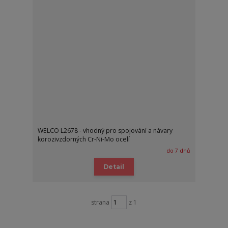
WELCO L2678 - vhodný pro spojování a návary
korozivzdorných Cr-Ni-Mo ocelí
do 7 dnů
Detail
strana
z 1