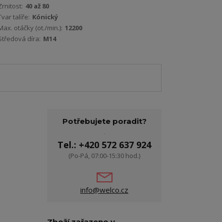
Zrnitost:
40 až 80
Tvar talíře:
Kónický
Max. otáčky (ot./min.):
12200
Středová díra:
M14
Potřebujete poradit?
Tel.: +420 572 637 924
(Po-Pá, 07:00-15:30 hod.)
info@welco.cz
Zboží zařazeno v