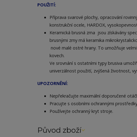
POUŽITÍ:
Příprava svarové plochy, opracování rovinný
konstrukční ocele, HARDOX, vysokopevnostní oc
Keramická brusná zrna jsou získávány speci
brusnými zrny má keramika mikrokrystalickou
nové malé ostré hrany. To umožňuje velmi r
kovech.
Ve srovnání s ostatními typy brusiva umožňu
univerzálnost použití, zvýšená životnost, vy
UPOZORNĚNÍ:
Nepřekračujte maximální doporučené otáč
Pracujte s osobními ochrannými prostředky:
Používejte ochranný kryt stroje.
Původ zboží