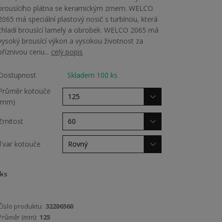
brousícího plátna se keramickým zrnem. WELCO
2065 má speciální plastový nosič s turbínou, která
chladí brousící lamely a obrobek. WELCO 2065 má
vysoký brousící výkon a vysokou životnost za
příznivou cenu...
celý popis
Dostupnost
Skladem 100 ks
Průměr kotouče
(mm)
Zrnitost
Tvar kotouče
ks
Číslo produktu:
32206560
Průměr (mm):
125