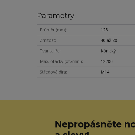
Parametry
Průměr (mm)
125
Zrnitost
40 až 80
Tvar talíře
Kónický
Max. otáčky (ot./min.)
12200
Středová díra
M14
Nepropásněte no