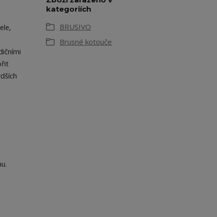
kategoriích
BRUSIVO
ele,
Brusné kotouče
dičními
řit
rdších
hu.