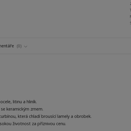
entáře
0
le, litinu a hliník.
 se keramickým zrnem.
urbínou, která chladí brousící lamely a obrobek.
okou životnost za příznivou cenu.