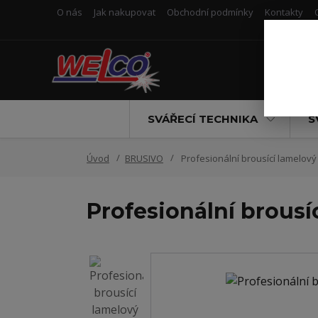
O nás
Jak nakupovat
Obchodní podmínky
Kontakty
SVÁŘECÍ TECHNIKA
S
Úvod
BRUSIVO
Profesionální brousící lamelov
Profesionální brous