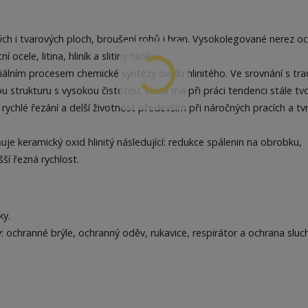
ch i tvarových ploch, broušení rohů i hran. Vysokolegované nerez oc
ele, litina, hliník a slitiny hliníku.
álním procesem chemické syntézy oxidu hlinitého. Ve srovnání s tra
 strukturu s vysokou čistotou, která má při práci tendenci stále tvo
ychlé řezání a delší životnost především při náročných pracích a tv
je keramický oxid hlinitý následující: redukce spálenin na obrobku,
šší řezná rychlost.
ky.
 ochranné brýle, ochranný oděv, rukavice, respirátor a ochrana sluc