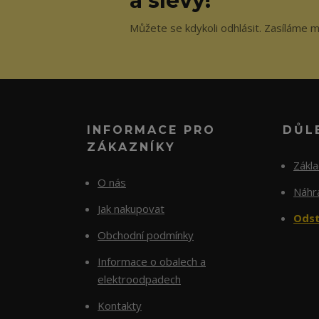
a slevy!
Můžete se kdykoli odhlásit. Zasíláme m
INFORMACE PRO
DŮL
ZÁKAZNÍKY
Zákl
O nás
Náhra
Jak nakupovat
Odst
Obchodní podmínky
Informace o obalech a
elektroodpadech
Kontakty