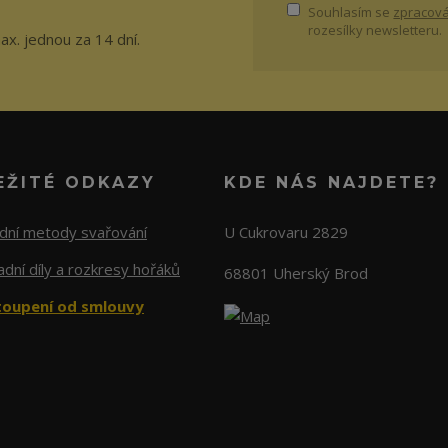
Souhlasím se
zpracová
rozesílky newsletteru.
ax. jednou za 14 dní.
EŽITÉ ODKAZY
KDE NÁS NAJDETE?
adní metody svařování
U Cukrovaru 2829
dní díly a rozkresy hořáků
68801 Uherský Brod
oupení od smlouvy