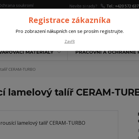
Ochrana soukromí
Nevíte si rady?
Tel.: +420 572 637
Zavolejte.
Registrace zákazníka
Pro zobrazení nákupních cen se prosím registrujte.
Hleda
Zavřít
VAŘOVACÍ MATERIÁLY
PRACOVNÍ A OCHRANNÉ
ý talíř CERAM-TURBO
ící lamelový talíř CERAM-TUR