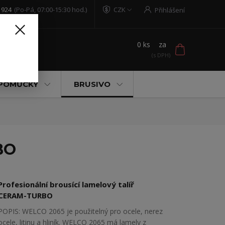
 924
(Po-Pá, 07:00-15:30 hod.)
CZK
Přihlášení
0
ks
za
t
 POMŮCKY
BRUSIVO
BO
Profesionální brousící lamelový talíř
CERAM-TURBO
POPIS: WELCO 2065 je použitelný pro ocele, nerez
ocele, litinu a hliník. WELCO 2065 má lamely z