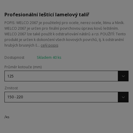
Profesionální leštící lamelový talíř
POPIS: WELCO 2067 je použitelný pro ocele, nerez ocele, litinu a hliník.
WELCO 2067 je určen pro finální povrchovou úpravu kovů leštěním.
WELCO 2067 lze také použít k odstraňování nátěrů a rzi. POUŽITÍ: Tento
produkt je určen k dokončení všech kovových povrchů, tj. k odstranění
hrubých brusných š...
celý popis
Dostupnost
Skladem 40 ks
Průměr kotouče (mm)
Zrnitost
/
ks