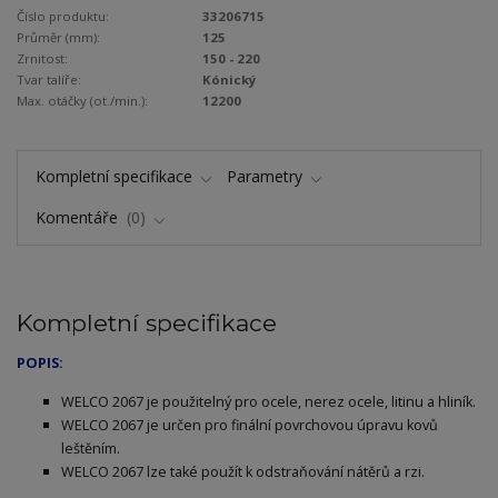
Číslo produktu:
33206715
Průměr (mm):
125
Zrnitost:
150 - 220
Tvar talíře:
Kónický
Max. otáčky (ot./min.):
12200
Kompletní specifikace
Parametry
Komentáře
0
Kompletní specifikace
POPIS:
WELCO 2067 je použitelný pro ocele, nerez ocele, litinu a hliník.
WELCO 2067 je určen pro finální povrchovou úpravu kovů
leštěním.
WELCO 2067 lze také použít k odstraňování nátěrů a rzi.