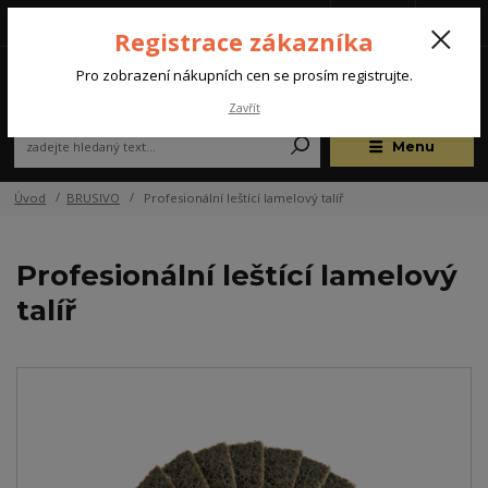
Tel.: +420 572 637 924
CZK
(Po-Pá, 07:00-15:30 hod.)
Registrace zákazníka
0
Pro zobrazení nákupních cen se prosím registrujte.
Zavřít
Menu
Úvod
BRUSIVO
Profesionální leštící lamelový talíř
Profesionální leštící lamelový
talíř