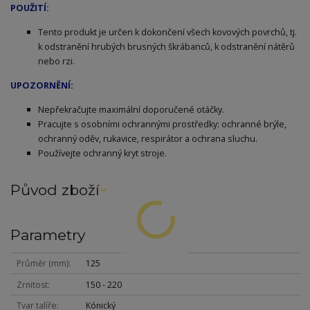
POUŽITÍ:
Tento produkt je určen k dokončení všech kovových povrchů, tj.
k odstranění hrubých brusných škrábanců, k odstranění nátěrů
nebo rzi.
UPOZORNĚNÍ:
Nepřekračujte maximální doporučené otáčky.
Pracujte s osobními ochrannými prostředky: ochranné brýle,
ochranný oděv, rukavice, respirátor a ochrana sluchu.
Používejte ochranný kryt stroje.
Původ zboží
Parametry
Průměr (mm)
125
Zrnitost
150 - 220
Tvar talíře
Kónický