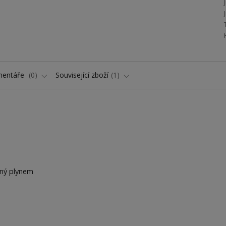
entáře
0
Související zboží
1
ený plynem