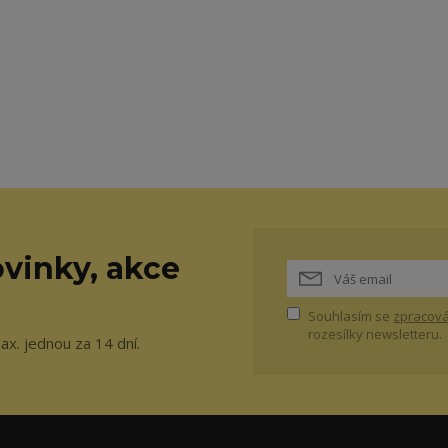
vinky, akce
Souhlasím se
zpracová
rozesílky newsletteru.
ax. jednou za 14 dní.