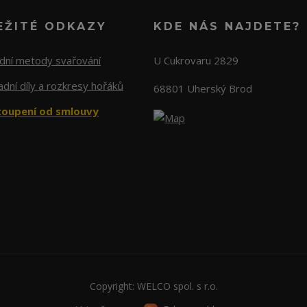
EŽITÉ ODKAZY
KDE NÁS NAJDETE?
adní metody svařování
U Cukrovaru 2829
dní díly a rozkresy hořáků
68801 Uherský Brod
oupení od smlouvy
Copyright: WELCO spol. s r.o.