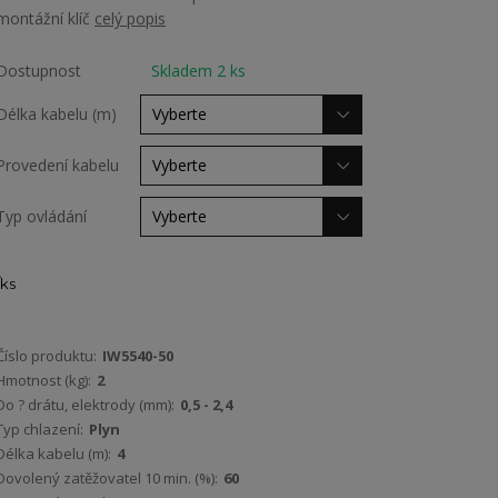
montážní klíč
celý popis
Dostupnost
Skladem 2 ks
Délka kabelu (m)
Provedení kabelu
Typ ovládání
ks
Číslo produktu:
IW5540-50
Hmotnost (kg):
2
Do ? drátu, elektrody (mm):
0,5 - 2,4
Typ chlazení:
Plyn
Délka kabelu (m):
4
Dovolený zatěžovatel 10 min. (%):
60