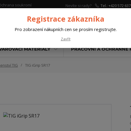
Ochrana soukromí
Nevíte si rady?
Tel.: +420 572 637
Zavolejte.
Registrace zákazníka
Pro zobrazení nákupních cen se prosím registrujte.
Hleda
Zavřít
VAŘOVACÍ MATERIÁLY
PRACOVNÍ A OCHRANNÉ
šenství TIG
TIG iGrip SR17