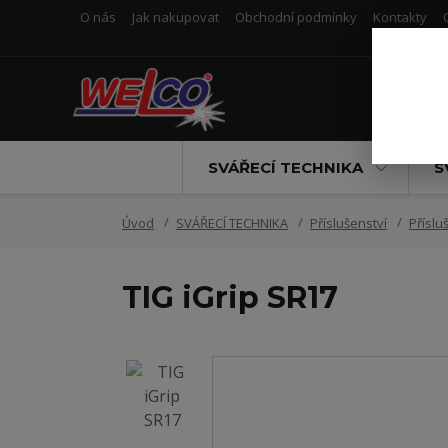
O nás
Jak nakupovat
Obchodní podmínky
Kontakty
SVÁŘECÍ TECHNIKA
S
Úvod
SVÁŘECÍ TECHNIKA
Příslušenství
Příslu
TIG iGrip SR17