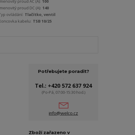
Jmenovitý proud AC (A):
100
Jmenovitý proud DC (A):
140
Typ ovládání:
Tlačítko, ventil
Koncovka kabelu:
TSB 10/25
Potřebujete poradit?
Tel.: +420 572 637 924
(Po-Pá, 07:00-15:30 hod.)
info@welco.cz
Zboží zařazeno v