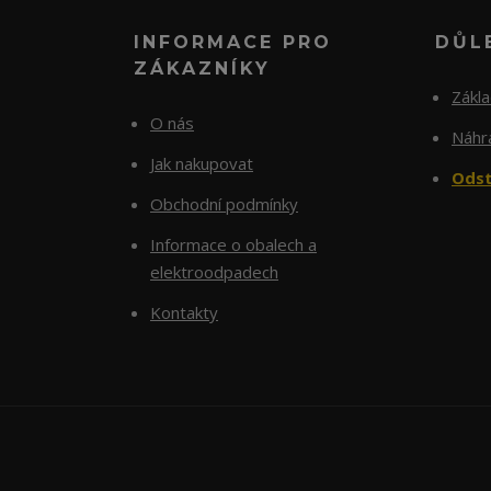
INFORMACE PRO
DŮL
ZÁKAZNÍKY
Zákl
O nás
Náhra
Jak nakupovat
Odst
Obchodní podmínky
Informace o obalech a
elektroodpadech
Kontakty