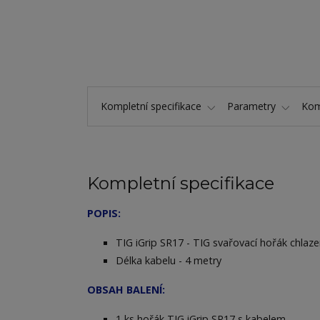
Kompletní specifikace
Parametry
Kom
Kompletní specifikace
POPIS:
TIG iGrip SR17 - TIG svařovací hořák chlaz
Délka kabelu - 4 metry
OBSAH BALENÍ:
1 ks hořák TIG iGrip SR17 s kabelem