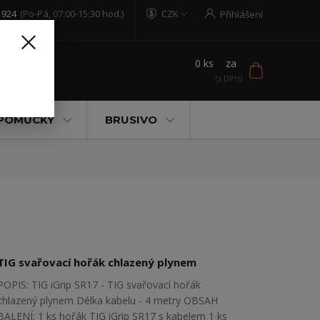
 924
(Po-Pá, 07:00-15:30 hod.)
CZK
Přihlášení
0
ks
za
t
 POMŮCKY
BRUSIVO
TIG svařovací hořák chlazený plynem
POPIS: TIG iGrip SR17 - TIG svařovací hořák
chlazený plynem Délka kabelu - 4 metry OBSAH
BALENÍ: 1 ks hořák TIG iGrip SR17 s kabelem 1 ks