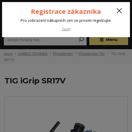
Tel.: +420 572 637 924
CZK
(Po-Pá, 07:00-15:30 hod.)
Registrace zákazníka
0
Pro zobrazení nákupních cen se prosím registrujte.
Zavřít
Menu
Úvod
SVÁŘECÍ TECHNIKA
Příslušenství
Příslušenství TIG
TIG iGrip
SR17V
TIG iGrip SR17V