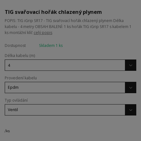
TIG svařovací hořák chlazený plynem
POPIS: TIG iGrip SR17 - TIG svařovací hořák chlazený plynem Délka
kabelu - 4 metry OBSAH BALENÍ: 1 ks hořák TIG iGrip SR17 s kabelem 1
ks montážní klíč
celý popis
Dostupnost
Skladem 1 ks
Délka kabelu (m)
Provedení kabelu
Typ ovládání
/
ks