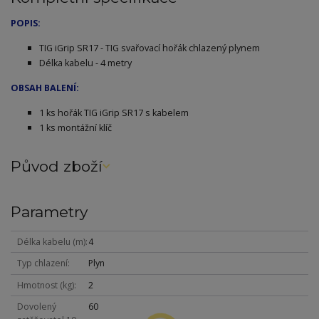
POPIS:
TIG iGrip SR17 - TIG svařovací hořák chlazený plynem
Délka kabelu - 4 metry
OBSAH BALENÍ:
1 ks hořák TIG iGrip SR17 s kabelem
1 ks montážní klíč
Původ zboží
Parametry
Délka kabelu (m)
4
Typ chlazení
Plyn
Hmotnost (kg)
2
Dovolený
60