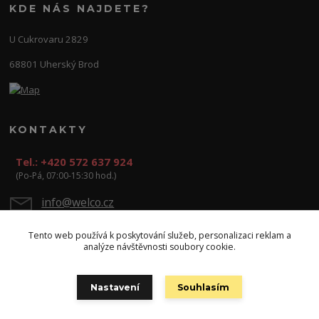
KDE NÁS NAJDETE?
U Cukrovaru 2829
68801 Uherský Brod
KONTAKTY
Tel.: +420 572 637 924
(Po-Pá, 07:00-15:30 hod.)
info@welco.cz
Tento web používá k poskytování služeb, personalizaci reklam a
analýze návštěvnosti soubory cookie.
Nastavení
Souhlasím
Copyright: WELCO spol. s r.o.