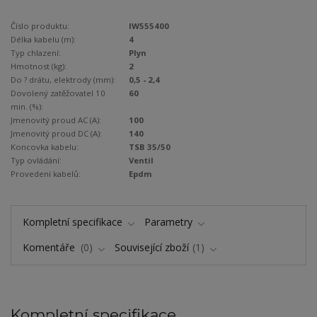
Číslo produktu:
IW555400
Délka kabelu (m):
4
Typ chlazení:
Plyn
Hmotnost (kg):
2
Do ? drátu, elektrody (mm):
0,5 - 2,4
Dovolený zatěžovatel 10
60
min. (%):
Jmenovitý proud AC (A):
100
Jmenovitý proud DC (A):
140
Koncovka kabelu:
TSB 35/50
Typ ovládání:
Ventil
Provedení kabelů:
Epdm
Kompletní specifikace
Parametry
Komentáře
0
Související zboží
1
Kompletní specifikace