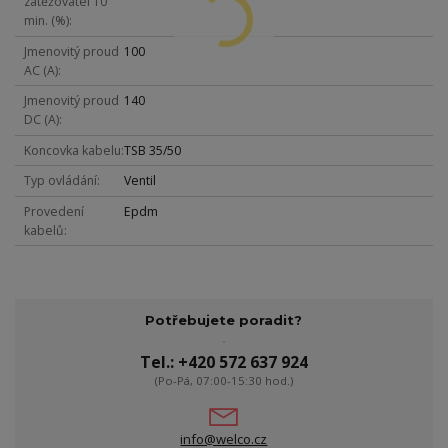
zatěžovatel 10
min. (%)
Jmenovitý proud
100
AC (A)
Jmenovitý proud
140
DC (A)
Koncovka kabelu
TSB 35/50
Typ ovládání
Ventil
Provedení
Epdm
kabelů
Potřebujete poradit?
Tel.: +420 572 637 924
(Po-Pá, 07:00-15:30 hod.)
info@welco.cz