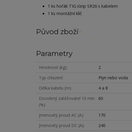
1 ks hořák TIG iGrip SR26 s kabelem
1 ks montážní klíč
Původ zboží
Parametry
Hmotnost (kg)
2
Typ chlazení
Plyn nebo voda
Délka kabelu (m)
4 a 8
Dovolený zatěžovatel 10 min.
60
(%)
Jmenovitý proud AC (A)
170
Jmenovitý proud DC (A)
240