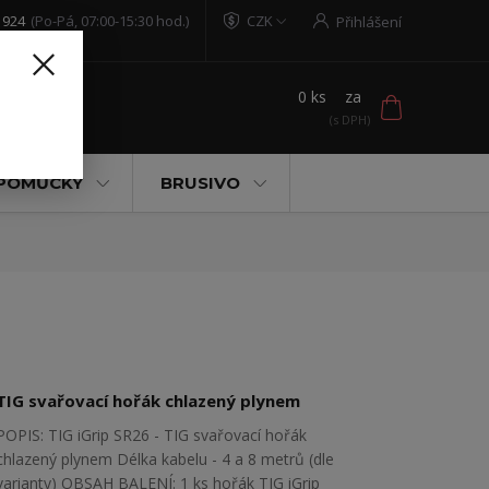
 924
(Po-Pá, 07:00-15:30 hod.)
CZK
Přihlášení
0
ks
za
t
 POMŮCKY
BRUSIVO
TIG svařovací hořák chlazený plynem
POPIS: TIG iGrip SR26 - TIG svařovací hořák
chlazený plynem Délka kabelu - 4 a 8 metrů (dle
varianty) OBSAH BALENÍ: 1 ks hořák TIG iGrip