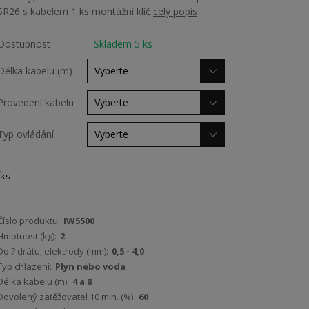
SR26 s kabelem 1 ks montážní klíč
celý popis
Dostupnost
Skladem 5 ks
Délka kabelu (m)
Provedení kabelu
Typ ovládání
ks
Číslo produktu:
IW5500
Hmotnost (kg):
2
Do ? drátu, elektrody (mm):
0,5 - 4,0
Typ chlazení:
Plyn nebo voda
Délka kabelu (m):
4 a 8
Dovolený zatěžovatel 10 min. (%):
60