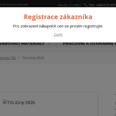
Ochrana soukromí
Nevíte si rady?
Tel.: +420 572 637
Zavolejte.
Registrace zákazníka
Pro zobrazení nákupních cen se prosím registrujte.
Hleda
Zavřít
VAŘOVACÍ MATERIÁLY
PRACOVNÍ A OCHRANNÉ
šenství TIG
TIG iGrip SR26