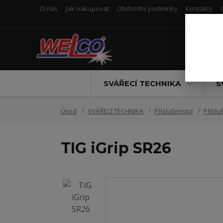
O nás
Jak nakupovat
Obchodní podmínky
Kontakty
SVÁŘECÍ TECHNIKA
S
Úvod
SVÁŘECÍ TECHNIKA
Příslušenství
Příslu
TIG iGrip SR26