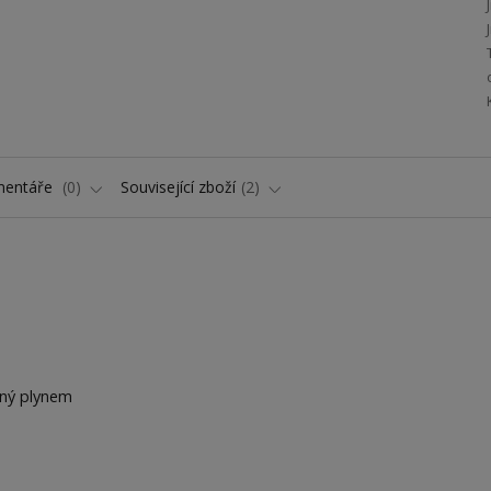
entáře
0
Související zboží
2
ený plynem