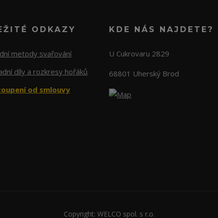
EŽITÉ ODKAZY
KDE NÁS NAJDETE?
adní metody svařování
U Cukrovaru 2829
dní díly a rozkresy hořáků
68801 Uherský Brod
oupení od smlouvy
Copyright: WELCO spol. s r.o.