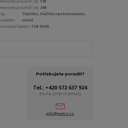
Jmenovitý proud AC (A):
170
Jmenovitý proud DC (A):
240
Typ
Tlačítko, tlačítko+potenciometr,
ovládání:
ventil
Koncovka kabelu:
TSB 35/50
Potřebujete poradit?
Tel.: +420 572 637 924
(Po-Pá, 07:00-15:30 hod.)
info@welco.cz