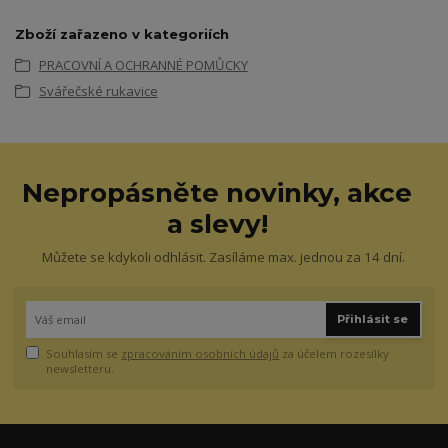
Zboží zařazeno v kategoriích
PRACOVNÍ A OCHRANNÉ POMŮCKY
Svářečské rukavice
Nepropásněte novinky, akce
a slevy!
Můžete se kdykoli odhlásit. Zasíláme max. jednou za 14 dní.
Přihlásit se
Souhlasím se
zpracováním osobních údajů
za účelem rozesílky
newsletteru.