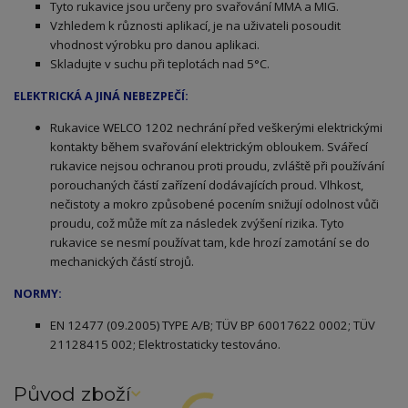
Tyto rukavice jsou určeny pro svařování MMA a MIG.
Vzhledem k různosti aplikací, je na uživateli posoudit
vhodnost výrobku pro danou aplikaci.
Skladujte v suchu při teplotách nad 5°C.
ELEKTRICKÁ A JINÁ NEBEZPEČÍ:
Rukavice WELCO 1202 nechrání před veškerými elektrickými
kontakty během svařování elektrickým obloukem. Svářecí
rukavice nejsou ochranou proti proudu, zvláště při používání
porouchaných částí zařízení dodávajících proud. Vlhkost,
nečistoty a mokro způsobené pocením snižují odolnost vůči
proudu, což může mít za následek zvýšení rizika. Tyto
rukavice se nesmí používat tam, kde hrozí zamotání se do
mechanických částí strojů.
NORMY:
E
N 12477 (09.2005) TYPE A/B; TÜV BP 60017622 0002; TÜV
21128415 002; Elektrostaticky testováno.
Původ zboží