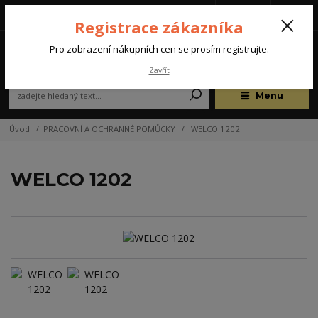
Tel.: +420 572 637 924
CZK
(Po-Pá, 07:00-15:30 hod.)
Registrace zákazníka
0
Pro zobrazení nákupních cen se prosím registrujte.
Zavřít
Menu
Úvod
PRACOVNÍ A OCHRANNÉ POMŮCKY
WELCO 1202
WELCO 1202