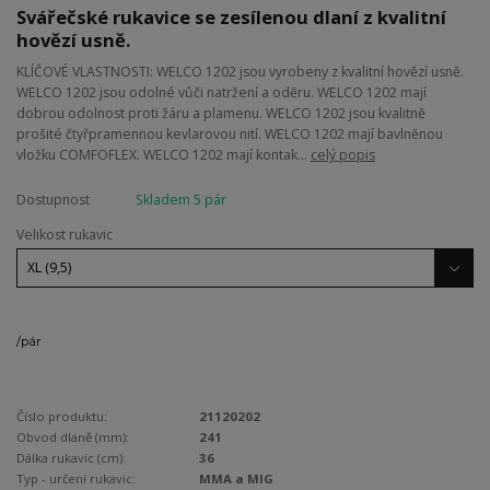
Svářečské rukavice se zesílenou dlaní z kvalitní
hovězí usně.
KLÍČOVÉ VLASTNOSTI: WELCO 1202 jsou vyrobeny z kvalitní hovězí usně.
WELCO 1202 jsou odolné vůči natržení a oděru. WELCO 1202 mají
dobrou odolnost proti žáru a plamenu. WELCO 1202 jsou kvalitně
prošité čtyřpramennou kevlarovou nití. WELCO 1202 mají bavlněnou
vložku COMFOFLEX. WELCO 1202 mají kontak...
celý popis
Dostupnost
Skladem 5 pár
Velikost rukavic
/
pár
Číslo produktu:
21120202
Obvod dlaně (mm):
241
Dálka rukavic (cm):
36
Typ - určení rukavic:
MMA a MIG