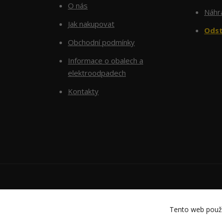
O nás
Náhra
Jak nakupovat
Odst
Obchodní podmínky
Informace o obalech a
elektroodpadech
Kontakty
Tento web použí