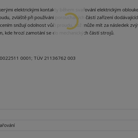
rými elektrickými kontakty během svařování elektrickým oblouk
udu, zvláště při používání porouchaných částí zařízení dodávajícíc
ením snižují odolnost vůči proudu, což může mít za následek zvý
am, kde hrozí zamotání se do mechanických částí strojů.
 60022511 0001; TÜV 21136762 003
ařování