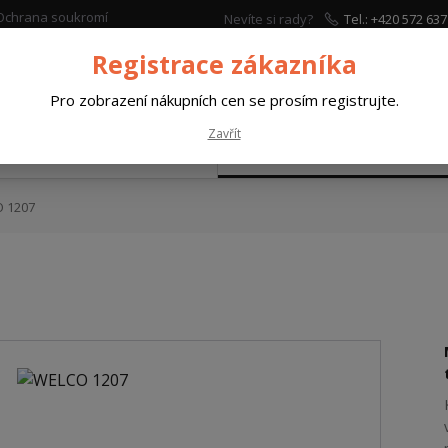
Ochrana soukromí
Nevíte si rady?
Tel.: +420 572 637
Zavolejte.
Registrace zákazníka
Hleda
Pro zobrazení nákupních cen se prosím registrujte.
Zavřít
VAŘOVACÍ MATERIÁLY
PRACOVNÍ A OCHRANNÉ
 1207