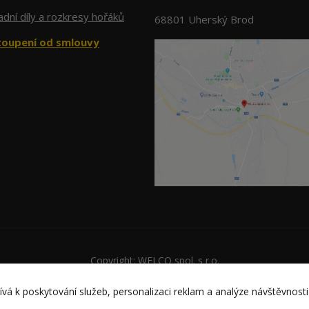
dní díly a rozkresy hořáků
68801 Uherský Brod
oupení od smlouvy
Copyright: WELCO spol. s r.o.
Vytvořeno na
Eshop-rychle.cz
vá k poskytování služeb, personalizaci reklam a analýze návštěvnosti