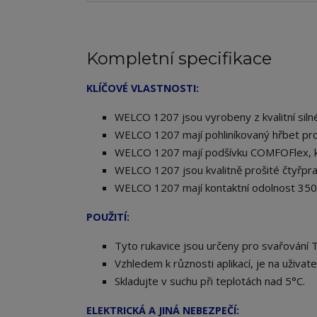
Kompletní specifikace
KLÍČOVÉ VLASTNOSTI:
ELCO 1207 jsou vyrobeny z kvalitní siln
W
WELCO 1207 mají pohliníkovaný hřbet pro
WELCO 1207 mají podšívku COMFOFlex, kte
WELCO 1207 jsou kvalitně prošité čtyřpra
WELCO 1207 mají kontaktní odolnost 350
POUŽITÍ:
Tyto rukavice jsou určeny pro svařování 
Vzhledem k různosti aplikací, je na uživat
Skladujte v suchu při teplotách nad 5°C.
ELEKTRICKÁ A JINÁ NEBEZPEČÍ: