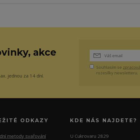
vinky, akce
Souhlasím se
zpracová
rozesílky newsletteru.
ax. jednou za 14 dní.
EŽITÉ ODKAZY
KDE NÁS NAJDETE?
adní metody svařování
U Cukrovaru 2829