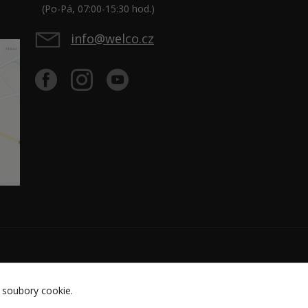
(Po-Pá, 07:00-15:30 hod.)
info@welco.cz
 soubory cookie.