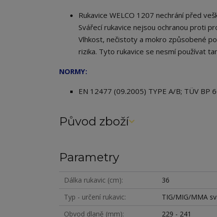
Rukavice WELCO 1207 nechrání před veške
Svářecí rukavice nejsou ochranou proti pro
Vlhkost, nečistoty a mokro způsobené poc
rizika. Tyto rukavice se nesmí používat t
NORMY:
E
N 12477 (09.2005) TYPE A/B; TÜV BP
Původ zboží
Parametry
Dálka rukavic (cm)
36
Typ - určení rukavic
TIG/MIG/MMA sv
Obvod dlaně (mm)
229 - 241