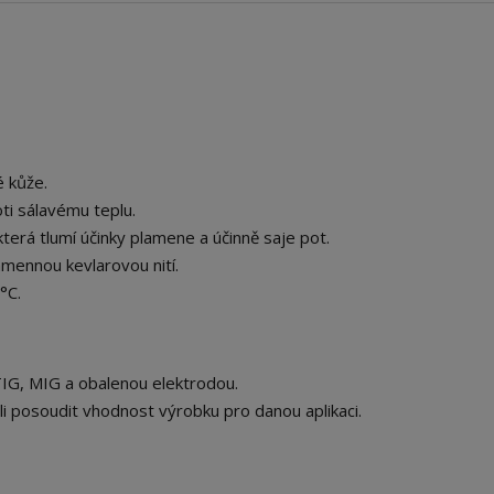
é kůže.
ti sálavému teplu.
rá tlumí účinky plamene a účinně saje pot.
mennou kevlarovou nití.
°C.
TIG, MIG a obalenou elektrodou.
eli posoudit vhodnost výrobku pro danou aplikaci.