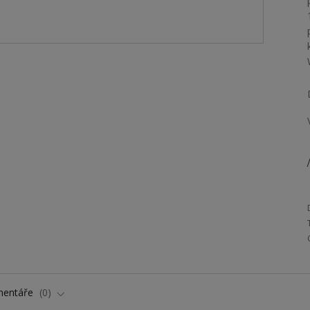
/
entáře
0