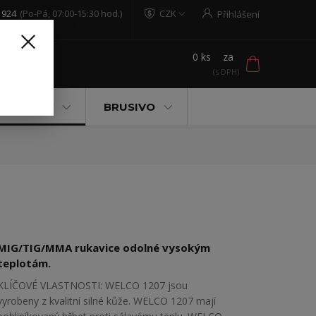
 924
(Po-Pá, 07:00-15:30 hod.)
CZK
Přihlášení
0
ks
za
t
 POMŮCKY
BRUSIVO
MIG/TIG/MMA rukavice odolné vysokým
teplotám.
KLÍČOVÉ VLASTNOSTI: WELCO 1207 jsou
vyrobeny z kvalitní silné kůže. WELCO 1207 mají