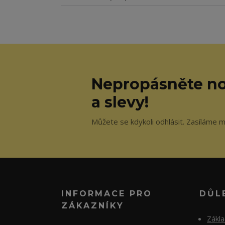
Nepropásněte no
a slevy!
Můžete se kdykoli odhlásit. Zasíláme m
INFORMACE PRO
DŮL
ZÁKAZNÍKY
Zákl