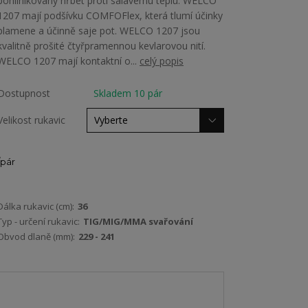
pohliníkovaný hřbet proti sálavému teplu. WELCO
1207 mají podšívku COMFOFlex, která tlumí účinky
plamene a účinně saje pot. WELCO 1207 jsou
kvalitně prošité čtyřpramennou kevlarovou nití.
WELCO 1207 mají kontaktní o...
celý popis
Dostupnost
Skladem 10 pár
Velikost rukavic
pár
Dálka rukavic (cm):
36
Typ - určení rukavic:
TIG/MIG/MMA svařování
Obvod dlaně (mm):
229 - 241