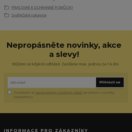
PRACOVNÍ A OCHRANNÉ POMŮCKY
Svářečské rukavice
Nepropásněte novinky, akce
a slevy!
Můžete se kdykoli odhlásit. Zasíláme max. jednou za 14 dní.
Přihlásit se
Souhlasím se
zpracováním osobních údajů
za účelem rozesílky
newsletteru.
INFORMACE PRO ZÁKAZNÍKY