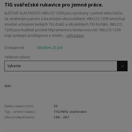
TIG svářečské rukavice pro jemné práce.
KLÍČOVÉ VLASTNOSTI: WELCO 1209 jsou vyrobeny z jemné telecí kůže,
se zesíleným palcem a bezešvým ukazováčkem. WELCO 1209 umožňují
snadné uchopení tenkých TIG drátů a ultralehkých TIG hořáků. WELCO
1209 jsou kvalitně prošité třípramennou kevlarovou nití. WELCO 1209
mají vynikající poddajnost a ohebn...
celý popis
Dostupnost
Skladem 25 pár
Velikost rukavic
/
pár
Dálka rukavic (cm):
35
Typ - určení rukavic:
TIG/WIG svařování
Obvod dlaně (mm):
190 - 267