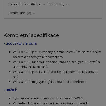
Kompletní specifikace
Parametry
Komentáře
0
Kompletní specifikace
KLÍČOVÉ VLASTNOSTI:
ELCO 1209 jsou vyrobeny z jemné telecí kůže, se zesíleným
W
palcem a bezešvým ukazováčkem.
WELCO 1209 umožňují snadné uchopení tenkých TIG drátů a
ultralehkých TIG hořáků.
WELCO 1209 jsou kvalitně prošité třípramennou kevlarovou
nití.
WELCO 1209 mají vynikající poddajnost a ohebnost.
POUŽITÍ:
Tyto rukavice jsou určeny pro svařování TIG/WIG.
Vzhledem k různosti aplikací, je na uživateli posoudit