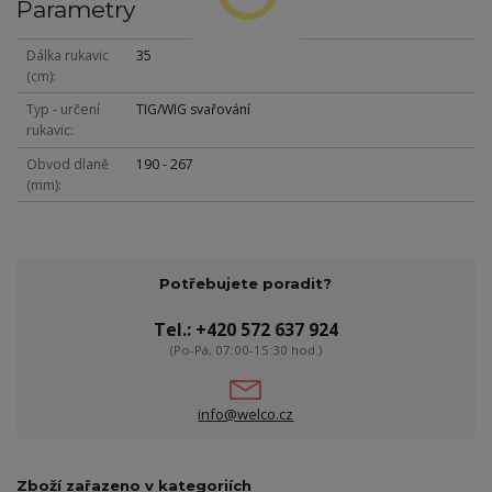
Parametry
Dálka rukavic
35
(cm)
Typ - určení
TIG/WIG svařování
rukavic
Obvod dlaně
190 - 267
(mm)
Potřebujete poradit?
Tel.: +420 572 637 924
(Po-Pá, 07:00-15:30 hod.)
info@welco.cz
Zboží zařazeno v kategoriích