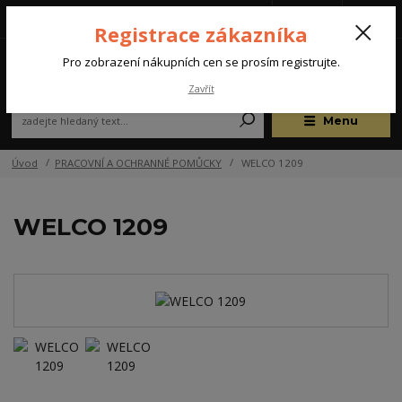
Tel.: +420 572 637 924
CZK
(Po-Pá, 07:00-15:30 hod.)
Registrace zákazníka
0
Pro zobrazení nákupních cen se prosím registrujte.
Zavřít
Menu
Úvod
PRACOVNÍ A OCHRANNÉ POMŮCKY
WELCO 1209
WELCO 1209