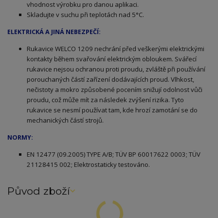
vhodnost výrobku pro danou aplikaci.
Skladujte v suchu při teplotách nad 5°C.
ELEKTRICKÁ A JINÁ NEBEZPEČÍ:
Rukavice WELCO 1209 nechrání před veškerými elektrickými
kontakty během svařování elektrickým obloukem. Svářecí
rukavice nejsou ochranou proti proudu, zvláště při používání
porouchaných částí zařízení dodávajících proud. Vlhkost,
nečistoty a mokro způsobené pocením snižují odolnost vůči
proudu, což může mít za následek zvýšení rizika. Tyto
rukavice se nesmí používat tam, kde hrozí zamotání se do
mechanických částí strojů.
NORMY:
E
N 12477 (09.2005) TYPE A/B; TÜV BP 60017622 0003; TÜV
21128415 002; Elektrostaticky testováno.
Původ zboží