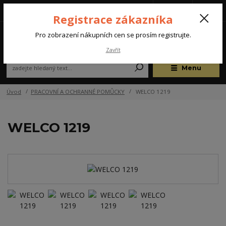
Tel.: +420 572 637 924
CZK
(Po-Pá, 07:00-15:30 hod.)
Registrace zákazníka
0
Pro zobrazení nákupních cen se prosím registrujte.
Zavřít
Menu
Úvod
PRACOVNÍ A OCHRANNÉ POMŮCKY
WELCO 1219
WELCO 1219