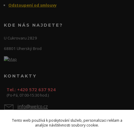
Odstoupení od smlouvy
KDE NÁS NAJDETE?
U Cukrovaru 2829
68801 Uherský Brod
KONTAKTY
Tel.: +420 572 637 924
(Po-Pá, 07:00-15:30 hod.)
info@welco.cz
Tento web používá k poskytování služeb, personalizaci reklam a
analýze návštěvnosti soubory cookie.