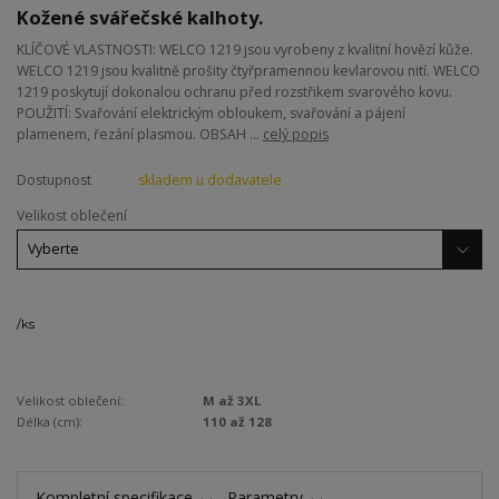
Kožené svářečské kalhoty.
KLÍČOVÉ VLASTNOSTI: WELCO 1219 jsou vyrobeny z kvalitní hovězí kůže.
WELCO 1219 jsou kvalitně prošity čtyřpramennou kevlarovou nití. WELCO
1219 poskytují dokonalou ochranu před rozstřikem svarového kovu.
POUŽITÍ: Svařování elektrickým obloukem, svařování a pájení
plamenem, řezání plasmou. OBSAH ...
celý popis
Dostupnost
skladem u dodavatele
Velikost oblečení
/
ks
Velikost oblečení:
M až 3XL
Délka (cm):
110 až 128
Kompletní specifikace
Parametry