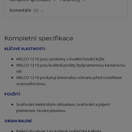
Komentáře
0
Kompletní specifikace
KLÍČOVÉ VLASTNOSTI:
ELCO 1219 jsou vyrobeny z kvalitní hovězí kůže.
W
WELCO 1219 jsou kvalitně prošity čtyřpramennou kevlarovou
nití.
WELCO 1219 poskytují dokonalou ochranu před rozstřikem
svarového kovu.
POUŽITÍ:
Svařování elektrickým obloukem, svařování a pájení
plamenem, řezání plasmou.
OBSAH BALENÍ:
Balení obsahuje 1 ks kožené svářečské kalhoty.