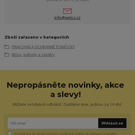
info@welco.cz
Zboží zařazeno v kategoriích
PRACOVNÍ A OCHRANNÉ POMŮCKY
Blůzy, kalhoty a zástěry
Nepropásněte novinky, akce
a slevy!
Můžete se kdykoli odhlásit. Zasíláme max. jednou za 14 dní.
Přihlásit se
Souhlasím se
zpracováním osobních údajů
za účelem rozesílky