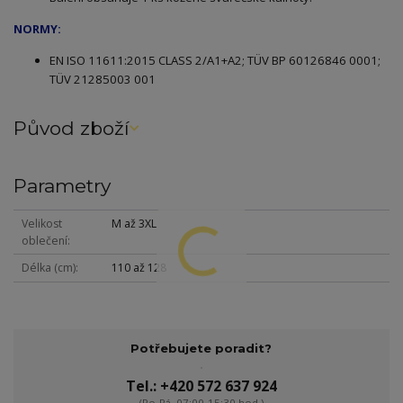
NORMY:
EN
ISO 11611:2015 CLASS 2/A1+A2; TÜV BP 60126846 0001;
TÜV 21285003 001
Původ zboží
Parametry
Velikost
M až 3XL
oblečení
Délka (cm)
110 až 128
Potřebujete poradit?
Tel.: +420 572 637 924
(Po-Pá, 07:00-15:30 hod.)