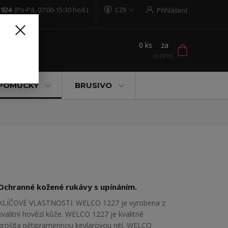
 924
(Po-Pá, 07:00-15:30 hod.)
CZK
Přihlášení
0
ks
za
t
 POMŮCKY
BRUSIVO
Ochranné kožené rukávy s upínáním.
KLÍČOVÉ VLASTNOSTI: WELCO 1227 je vyrobena z
kvalitní hovězí kůže. WELCO 1227 je kvalitně
prošita pětipramennou kevlarovou nití. WELCO