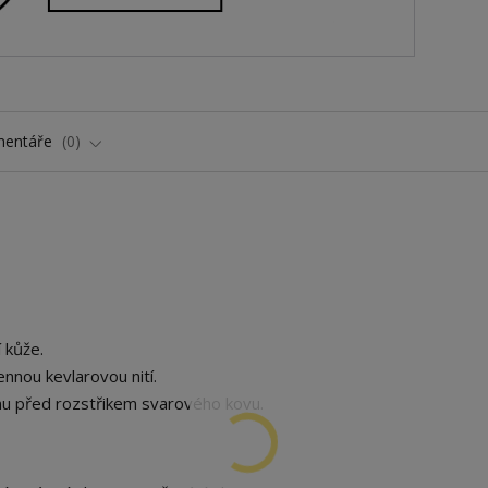
entáře
0
 kůže.
nnou kevlarovou nití.
u před rozstřikem svarového kovu.