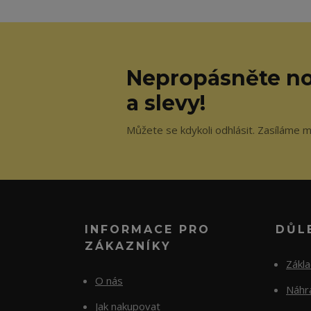
Nepropásněte no
a slevy!
Můžete se kdykoli odhlásit. Zasíláme m
INFORMACE PRO
DŮL
ZÁKAZNÍKY
Zákl
O nás
Náhra
Jak nakupovat