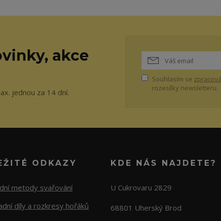
vinky, akce
Souhlasím se
zpracová
rozesílky newsletteru.
ax. jednou za 14 dní.
EŽITÉ ODKAZY
KDE NÁS NAJDETE?
adní metody svařování
U Cukrovaru 2829
dní díly a rozkresy hořáků
68801 Uherský Brod