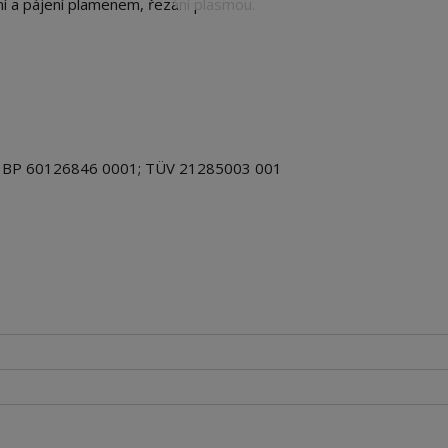
í a pájení plamenem, řezání plasmou.
V BP 60126846 0001; TÜV 21285003 001