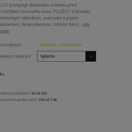
1227 poskytuje dokonalou ochranu před
rozstřikem svarového kovu. POUŽITÍ: Svařování
elektrickým obloukem, svařování a pájení
plamenem, řezání plasmou. OBSAH BALE...
celý
popis
Dostupnost
skladem u dodavatele
Velikost oblečení
ks
Velikost oblečení:
M až 3XL
Obvod hrudníku (cm):
100 až 148