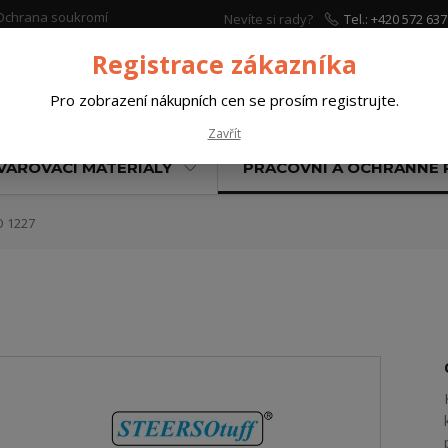
Ochrana soukromí
Nevíte si rady?
Tel.: +420 572 637
Zavolejte.
Registrace zákazníka
Pro zobrazení nákupních cen se prosím registrujte.
Hleda
Zavřít
VAŘOVACÍ MATERIÁLY
PRACOVNÍ A OCHRANNÉ
 1227