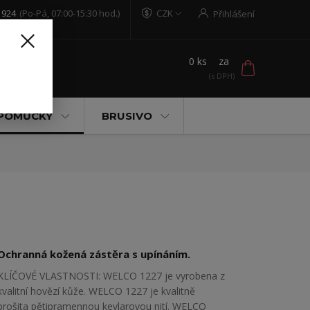
 924
(Po-Pá, 07:00-15:30 hod.)
CZK
Přihlášení
0
ks
za
t
 POMŮCKY
BRUSIVO
Ochranná kožená zástěra s upínáním.
KLÍČOVÉ VLASTNOSTI: WELCO 1227 je vyrobena z
kvalitní hovězí kůže. WELCO 1227 je kvalitně
prošita pětipramennou kevlarovou nití. WELCO