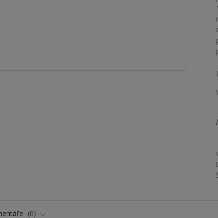
/
entáře
0