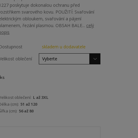
1227 poskytuje dokonalou ochranu před
rozstřikem svarového kovu. POUŽITÍ: Svařování
elektrickým obloukem, svařování a pájení
plamenem, řezání plasmou. OBSAH BALE...
celý
popis
Dostupnost
skladem u dodavatele
Velikost oblečení
ks
Velikost oblečení:
L až 3XL
Délka (cm):
51 až 120
Šířka (cm):
56 až 80