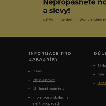
Nepropásněte no
a slevy!
Můžete se kdykoli odhlásit. Zasíláme m
INFORMACE PRO
DŮL
ZÁKAZNÍKY
Zákl
O nás
Náhra
Jak nakupovat
Odst
Obchodní podmínky
Informace o obalech a
elektroodpadech