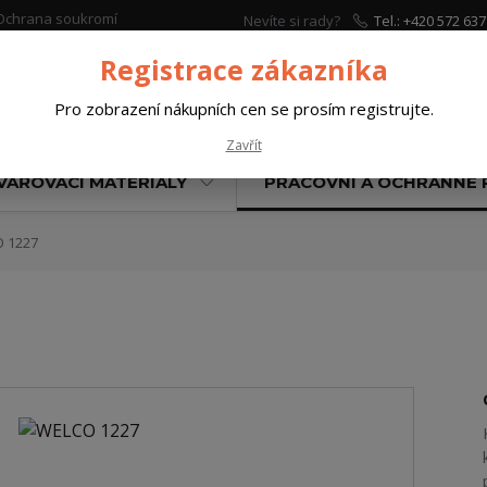
Ochrana soukromí
Nevíte si rady?
Tel.: +420 572 637
Zavolejte.
Registrace zákazníka
Pro zobrazení nákupních cen se prosím registrujte.
Hleda
Zavřít
VAŘOVACÍ MATERIÁLY
PRACOVNÍ A OCHRANNÉ
 1227