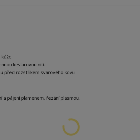
 kůže.
nnou kevlarovou nití.
u před rozstřikem svarového kovu.
í a pájení plamenem, řezání plasmou.