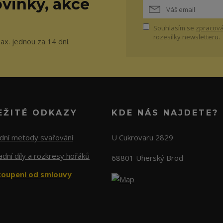
vinky, akce
Souhlasím se
zpracová
rozesílky newsletteru.
ax. jednou za 14 dní.
EŽITÉ ODKAZY
KDE NÁS NAJDETE?
adní metody svařování
U Cukrovaru 2829
dní díly a rozkresy hořáků
68801 Uherský Brod
oupení od smlouvy