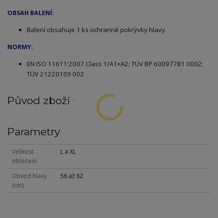
OBSAH BALENÍ:
Balení obsahuje 1 ks ochranné pokrývky hlavy.
NORMY:
EN
ISO 11611:2007 Class 1/A1+A2; TÜV BP 60097781 0002;
TÜV 21220109 002
Původ zboží
Parametry
Velikost
L a XL
oblečení
Obvod hlavy
56 až 62
(cm)