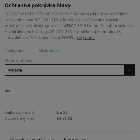
Ochranná pokrývka hlavy.
KLÍČOVÉ VLASTNOSTI: WELCO 1216 chrání vlasy a krk před rozstřikem
svarového kovu. WELCO 1216 je ideální pro svařování v těsných
prostorách a obtížných pozicích. WELCO 1216 lze použít i při broušení a
řezání úhlovou bruskou. WELCO 1216 je použitelná v kombinaci s
libovolnou svářečskou maskou. POUŽI...
celý popis
Dostupnost
Skladem 8 ks
Velikost oblečení
/
ks
Velikost oblečení:
L a XL
Obvod hlavy (cm):
56 až 62
Kompletní specifikace
Parametry