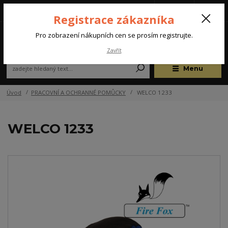
Tel.: +420 572 637 924
CZK
(Po-Pá, 07:00-15:30 hod.)
Registrace zákazníka
0
Pro zobrazení nákupních cen se prosím registrujte.
Zavřít
Menu
Úvod
PRACOVNÍ A OCHRANNÉ POMŮCKY
WELCO 1233
WELCO 1233