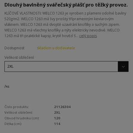
Dlouhý bavlněný svářečský plášť pro těžký provoz.
KLÍČOVÉ VLASTNOSTI: WELCO 1263 je vyroben z plameni odolné bavlny
520g/m2. WELCO 1263 má švy prošity třípramenným kevlarovým
vláknem. WELCO 1263 má dvojité uzavírání knoflíky a suchým zipem.
WELCO 1263 má všechny knoflíky a nýty elektricky nevodivé. WELCO
1263 má tři praktické kapsy, kryté hovězí š...
celý popis
Dostupnost
skladem u dodavatele
Velikost oblečení
/
ks
Číslo produktu:
21126304
Velikost oblečení:
2XL
Obvod hrudníku (cm):
120
Délka (cm):
114