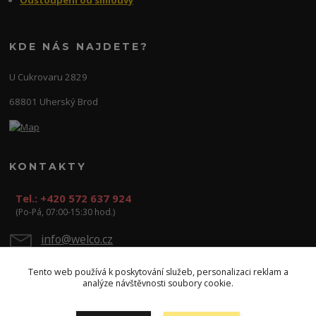
KDE NÁS NAJDETE?
U Cukrovaru 2829
68801 Uherský Brod
KONTAKTY
Tel.: +420 572 637 924
(Po-Pá, 07:00-15:30 hod.)
info@welco.cz
Tento web používá k poskytování služeb, personalizaci reklam a
analýze návštěvnosti soubory cookie.