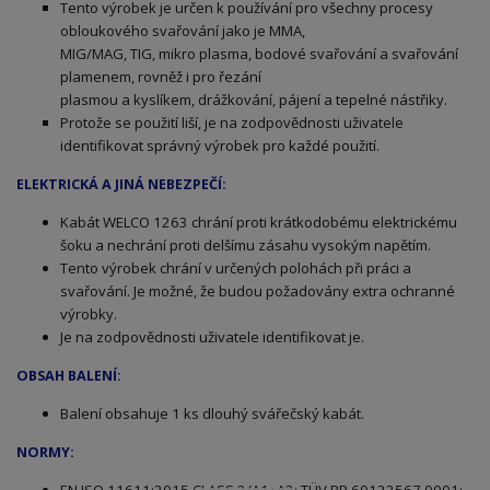
Tento výrobek je určen k používání pro všechny procesy
obloukového svařování jako je MMA,
MIG/MAG, TIG, mikro plasma, bodové svařování a svařování
plamenem, rovněž i pro řezání
plasmou a kyslíkem, drážkování, pájení a tepelné nástřiky.
Protože se použití liší, je na zodpovědnosti uživatele
identifikovat správný výrobek pro každé použití.
ELEKTRICKÁ A JINÁ NEBEZPEČÍ:
Kabát WELCO 1263 chrání proti krátkodobému elektrickému
šoku a nechrání proti delšímu zásahu vysokým napětím.
Tento výrobek chrání v určených polohách při práci a
svařování. Je možné, že budou požadovány extra ochranné
výrobky.
Je na zodpovědnosti uživatele identifikovat je.
OBSAH BALENÍ:
Balení obsahuje 1 ks dlouhý svářečský kabát.
NORMY: