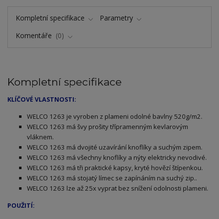
Kompletní specifikace
Parametry
Komentáře
0
Kompletní specifikace
KLÍČOVÉ VLASTNOSTI:
ELCO 1263 je vyroben z plameni odolné bavlny 520g/m2.
W
WELCO 1263 má švy prošity třípramenným kevlarovým
vláknem.
WELCO 1263 má dvojité uzavírání knoflíky a suchým zipem.
WELCO 1263 má všechny knoflíky a nýty elektricky nevodivé.
WELCO 1263 má tři praktické kapsy, kryté hovězí štípenkou.
WELCO 1263 má stojatý límec se zapínáním na suchý zip..
WELCO 1263 lze až 25x vyprat bez snížení odolnosti plameni.
POUŽITÍ: