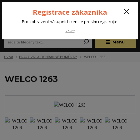
Tel.: +420 572 637 924
CZK
(Po-Pá, 07:00-15:30 hod.)
Registrace zákazníka
0
Pro zobrazení nákupních cen se prosím registrujte.
Zavřít
Menu
Úvod
PRACOVNÍ A OCHRANNÉ POMŮCKY
WELCO 1263
WELCO 1263