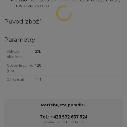
EN
ISO 11611:2015 CLASS 2/A1+A2; TÜV BP 60122567 0001;
TÜV 21260757 003
Původ zboží
Parametry
Velikost
2XL
oblečení
Obvod hrudníku
120
(cm)
Délka (cm)
114
Potřebujete poradit?
Tel.: +420 572 637 924
(Po-Pá, 07:00-15:30 hod.)