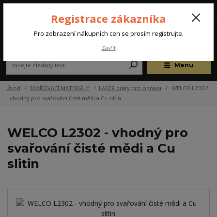
Tel.: +420 572 637 924
CZK
(Po-Pá, 07:00-15:30 hod.)
Registrace zákazníka
0
Pro zobrazení nákupních cen se prosím registrujte.
Zavřít
Menu
Úvod
SVAŘOVACÍ MATERIÁLY
LASER dráty pro opravu
WELCO L2302
- vhodný pro svařování čisté mědi a Cu slitin
WELCO L2302 - vhodný pro
svařování čisté mědi a Cu
slitin