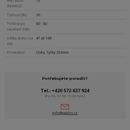
Mez kluzu
75
(N/mm2)
Tažnost (%)
30
Tvrdost po
60 - 80
navaření (HB)
Délka drátu cca
47 až 168
(m)
Provedení
Cívka, Tyčky 333mm
Potřebujete poradit?
Tel.: +420 572 637 924
(Po-Pá, 07:00-15:30 hod.)
info@welco.cz