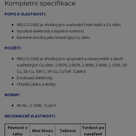
Kompletní specifikace
POPIS A VLASTNOSTI:
WELCO 2302 je vhodný pro svařování čisté mědi a Cu slitin.
Vysokoá elektrická a tepelná vodivost.
Barevně shodný jako tmavé typy Cu slitin.
POUŽITÍ:
WELCO 2302 je vhodný pro spojování a návary mědi a všech
svařitelných Cu slitin. 2.0070, 2.0076, 2.0090, 2.0040, 2.1293, OF-
Cu, SE-Cu, SW-C, SF-Cu, CuTeP, CuMn5.
Erodovací elektrody.
Chladící jádra a vložky.
NORMY:
Wr.Nr.: 2.1006 - CuSn1.
MECHANICKÉ VLASTNOSTI:
Pevnost v
Tvrdost po
Mez kluzu
Tažnost
tahu
navaření
2