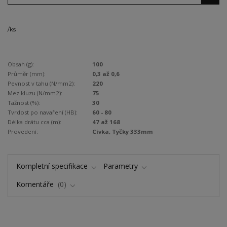
/
ks
Obsah (g):
100
Průměr (mm):
0,3 až 0,6
Pevnost v tahu (N/mm2):
220
Mez kluzu (N/mm2):
75
Tažnost (%):
30
Tvrdost po navaření (HB):
60 - 80
Délka drátu cca (m):
47 až 168
Provedení:
Cívka, Tyčky 333mm
Kompletní specifikace
Parametry
Komentáře
0