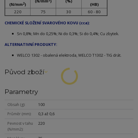
(N/mm
)
(%)
2
(N/mm
)
(HB)
220
75
30
60 - 80
CHEMICKÉ SLOŽENÍ SVAROVÉHO KOVU (cca):
Sn 0,8%; Mn do 0,25%; Ni do 0,3%; Si do 0,4%; Cu zbytek.
ALTERNATIVNÍ PRODUKTY:
WELCO 1302 - obalená elektroda, WELCO T1302 - TIG drát.
Původ zboží
Parametry
Obsah (g)
100
Průměr (mm)
0,3 až 0,6
Pevnost v tahu
220
(N/mm2)