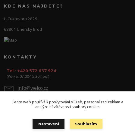
KDE NÁS NAJDETE?
U Cukrovaru 2829
68801 Uherský Brod
KONTAKTY
Tel.: +420 572 637 924
(Po-Pá, 07:00-15:30 hod.)
info@welco.cz
Tento web používá k poskytování služeb, personalizaci reklam a
analýze návštěvnosti soubory cookie.
Nastavení
Souhlasím
Copyright: WELCO spol. s r.o.