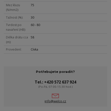
Mez kluzu
75
(N/mm2)
Tažnost (%)
30
Tvrdost po
60 - 80
navaření (HB)
Délka drátu cca
58
(m)
Provedení
Cívka
Potřebujete poradit?
Tel.: +420 572 637 924
(Po-Pá, 07:00-15:30 hod.)
info@welco.cz