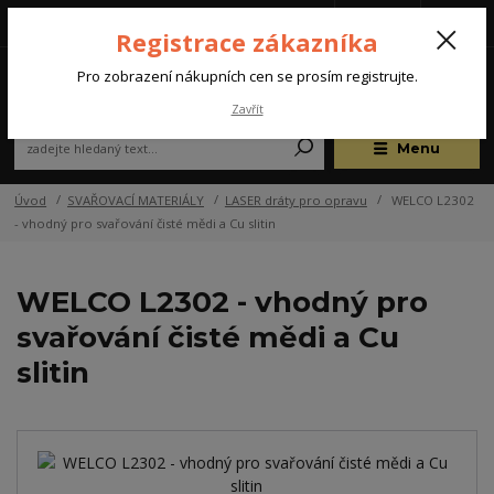
Tel.: +420 572 637 924
CZK
(Po-Pá, 07:00-15:30 hod.)
Registrace zákazníka
0
Pro zobrazení nákupních cen se prosím registrujte.
Zavřít
Menu
Úvod
SVAŘOVACÍ MATERIÁLY
LASER dráty pro opravu
WELCO L2302
- vhodný pro svařování čisté mědi a Cu slitin
WELCO L2302 - vhodný pro
svařování čisté mědi a Cu
slitin