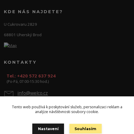
KDE NÁS NAJDETE?
U Cukrovaru 2829
68801 Uherský Brod
KONTAKTY
Tel.: +420 572 637 924
(Po-Pá, 07:00-15:30 hod.)
info@welco.cz
Tento web používá k poskytování služeb, personalizaci reklam a
analýze návštěvnosti soubory cookie.
Nastavení
Souhlasím