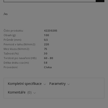
/
ks
Číslo produktu:
42230205
Obsah (g):
100
Průměr (mm):
0,5
Pevnost v tahu (N/mm2):
220
Mez kluzu (N/mm2):
75
Tažnost (%):
30
Tvrdost po navaření (HB):
60 - 80
Délka drátu cca (m):
58
Provedení:
Cívka
Kompletní specifikace
Parametry
Komentáře
0