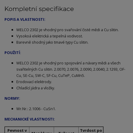
Kompletní specifikace
POPIS A VLASTNOSTI:
WELCO 2302 je vhodný pro svařování čisté mědi a Cu slitin.
Vysokoá elektrická a tepelná vodivost.
Barevně shodný jako tmavé typy Cu slitin.
POUŽITÍ:
WELCO 2302 je vhodný pro spojování a návary mědi a všech
svařitelných Cu slitin. 2.0070, 2.0076, 2.0090, 2.0040, 2.1293, OF-
Cu, SE-Cu, SW-C, SF-Cu, CuTeP, CuMn5.
Erodovací elektrody.
Chladící jádra a vložky.
NORMY:
Wr.Nr.: 2.1006 - CuSn1.
MECHANICKÉ VLASTNOSTI:
Pevnost v
Tvrdost po