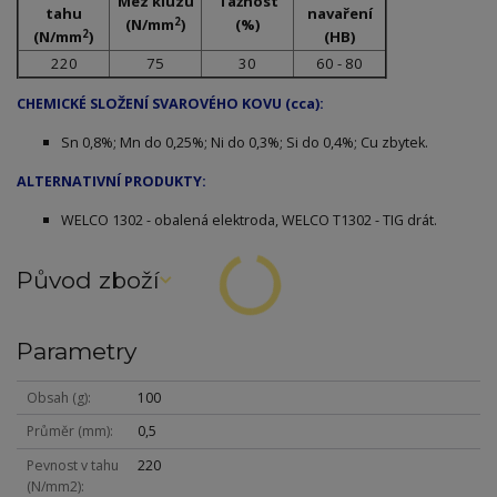
Mez kluzu
Tažnost
tahu
navaření
2
(N/mm
)
(%)
2
(N/mm
)
(HB)
220
75
30
60 - 80
CHEMICKÉ SLOŽENÍ SVAROVÉHO KOVU (cca):
Sn 0,8%; Mn do 0,25%; Ni do 0,3%; Si do 0,4%; Cu zbytek.
ALTERNATIVNÍ PRODUKTY:
WELCO 1302 - obalená elektroda, WELCO T1302 - TIG drát.
Původ zboží
Parametry
Obsah (g)
100
Průměr (mm)
0,5
Pevnost v tahu
220
(N/mm2)