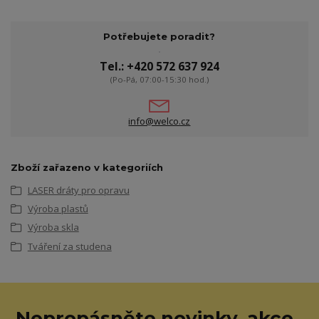
Potřebujete poradit?
Tel.: +420 572 637 924
(Po-Pá, 07:00-15:30 hod.)
info@welco.cz
Zboží zařazeno v kategoriích
LASER dráty pro opravu
Výroba plastů
Výroba skla
Tváření za studena
Nepropásněte novinky, akce