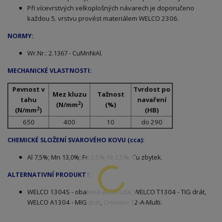
Při vícevrstvých velkoplošných návarech je doporučeno
každou 5. vrstvu provést materiálem WELCO 2306.
NORMY:
Wr.Nr.: 2.1367 - CuMnNiAl.
MECHANICKÉ VLASTNOSTI:
Pevnost v
Tvrdost po
Mez kluzu
Tažnost
tahu
navaření
2
(N/mm
)
(%)
2
(N/mm
)
(HB)
650
400
10
do 290
CHEMICKÉ SLOŽENÍ SVAROVÉHO KOVU (cca):
Al 7,5%; Mn 13,0%; Fe 2,5%; Ni 2,5%; Cu zbytek.
ALTERNATIVNÍ PRODUKTY:
WELCO 1304S - obalená elektroda, WELCO T1304 - TIG drát,
WELCO A1304 - MIG drát, Cronitex 12-A-Multi.