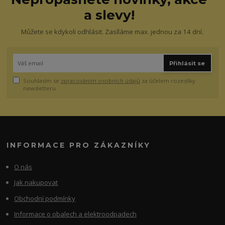
a slevy!
Můžete se kdykoli odhlásit. Zasíláme max. jednou za 14 dní.
Přihlásit se
Souhlasím se
zpracováním osobních údajů
za účelem rozesílky
newsletteru.
INFORMACE PRO ZÁKAZNÍKY
O nás
Jak nakupovat
Obchodní podmínky
Informace o obalech a elektroodpadech