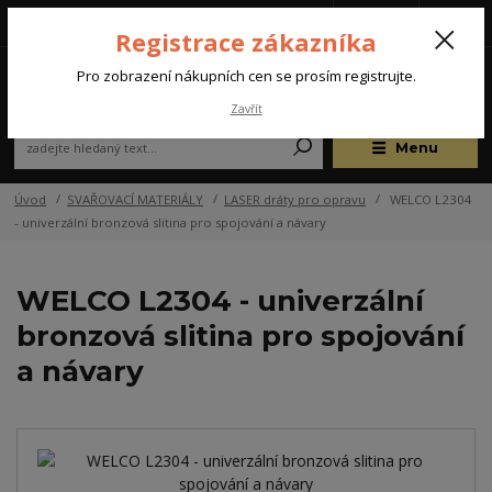
Tel.: +420 572 637 924
CZK
(Po-Pá, 07:00-15:30 hod.)
Registrace zákazníka
0
Pro zobrazení nákupních cen se prosím registrujte.
Zavřít
Menu
Úvod
SVAŘOVACÍ MATERIÁLY
LASER dráty pro opravu
WELCO L2304
- univerzální bronzová slitina pro spojování a návary
WELCO L2304 - univerzální
bronzová slitina pro spojování
a návary