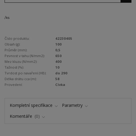
/
ks
Číslo produktu:
42230405
Obsah (g):
100
Průměr (mm):
0,5
Pevnost v tahu (N/mm2):
650
Mez kluzu (N/mm2):
400
Tažnost (%):
10
Tvrdost po navaření (HB):
do 290
Délka drátu cca (m):
58
Provedení:
Cívka
Kompletní specifikace
Parametry
Komentáře
0