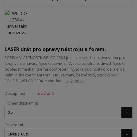
LASER drát pro opravy nástrojů a forem.
POPIS A VLASTNOSTI: WELCO 2304 je univerzální bronzová slitina pro
spojování a návary. Vysoká pevnost. Vysoká tepelná vodivost. Vysoká
odolnost mechanickému opotřebení. Vysoká odolnost korozi a erozi.
Velmi nízký koeficient tření. Houževnatý, bezpórový, svarový kov.
POUŽITÍ: WELCO 2304 je vhodný ...
celý popis
Dostupnost
do 7 dnů
Průměr drátu (mm)
Provedení