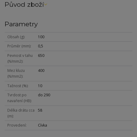
Původ zboží
Parametry
Obsah (g)
100
Průměr (mm)
0,5
Pevnost v tahu
650
(N/mm2)
Mez kluzu
400
(N/mm2)
Tažnost (%)
10
Tvrdost po
do 290
navaření (HB)
Délka drátu cca
58
(m)
Provedení
Cívka