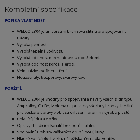
Kompletní specifikace
POPIS A VLASTNOSTI:
WELCO 2304 je univerzální bronzová slitina pro spojování a
návary.
Vysoká pevnost.
Vysoká tepelná vodivost.
Vysoká odolnost mechanickému opotřebení.
Vysoká odolnost korozi a erozi.
Velmi nízký koeficient tření.
Houževnatý, bezpórový, svarový kov.
POUŽITÍ:
WELCO 2304 je vhodný pro spojování a návary všech slitin typu
Ampcolloy, Cu-Be, Moldmax a prakticky všechny bronzy. Ideální
pro veškeré opravy v oblasti chlazení forem na výrobu plastů.
Chladící jádra a vložky.
Opravy chladících kanálů bez pórů a trhlin.
Spojování a návary veškerých druhů ocelí, litiny.
Hladké vodící plochy, kluzná ložiska, čerpadla, ventily.