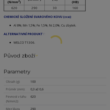
2
(N/mm
)
(HB)
620
290
30
160
CHEMICKÉ SLOŽENÍ SVAROVÉHO KOVU (cca):
Al 8%; Mn 1,5%; Fe 1,5%; Ni 2,0%; Cu zbytek.
ALTERNATIVNÍ PRODUKTY:
WELCO T1306.
Původ zboží
Parametry
Obsah (g)
100
Průměr (mm)
0,3 až 0,6
Pevnost v tahu
620
(N/mm2)
Mez kluzu
290