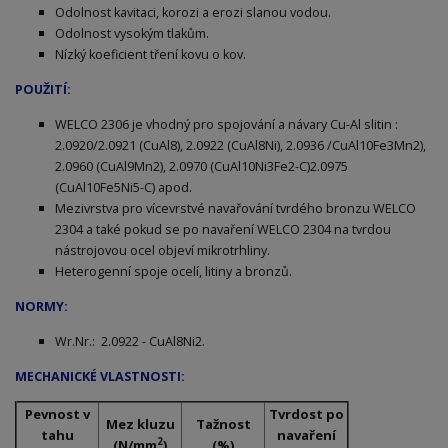
Odolnost kavitaci, korozi a erozi slanou vodou.
Odolnost vysokým tlakům.
Nízký koeficient tření kovu o kov.
POUŽITÍ:
WELCO 2306 je vhodný pro spojování a návary Cu-Al slitin :
2.0920/2.0921 (CuAl8), 2.0922 (CuAl8Ni), 2.0936 /CuAl10Fe3Mn2),
2.0960 (CuAl9Mn2), 2.0970 (CuAl10Ni3Fe2-C)2.0975
(CuAl10Fe5Ni5-C) apod.
Mezivrstva pro vícevrstvé navařování tvrdého bronzu WELCO
2304 a také pokud se po navaření WELCO 2304 na tvrdou
nástrojovou ocel objeví mikrotrhliny.
Heterogenní spoje ocelí, litiny a bronzů.
NORMY:
Wr.Nr.: 2.0922 - CuAl8Ni2.
MECHANICKÉ VLASTNOSTI:
Pevnost v
Tvrdost po
Mez kluzu
Tažnost
tahu
navaření
2
(N/mm
)
(%)