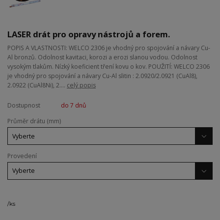
LASER drát pro opravy nástrojů a forem.
POPIS A VLASTNOSTI: WELCO 2306 je vhodný pro spojování a návary Cu-
Al bronzů. Odolnost kavitaci, korozi a erozi slanou vodou. Odolnost
vysokým tlakům. Nízký koeficient tření kovu o kov. POUŽITÍ: WELCO 2306
je vhodný pro spojování a návary Cu-Al slitin : 2.0920/2.0921 (CuAl8),
2.0922 (CuAl8Ni), 2....
celý popis
Dostupnost
do 7 dnů
Průměr drátu (mm)
Provedení
/
ks