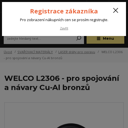
Tel.: +420 572 637 924
CZK
(Po-Pá, 07:00-15:30 hod.)
Registrace zákazníka
0
Pro zobrazení nákupních cen se prosím registrujte.
Zavřít
Menu
Úvod
SVAŘOVACÍ MATERIÁLY
LASER dráty pro opravu
WELCO L2306
- pro spojování a návary Cu-Al bronzů
WELCO L2306 - pro spojování
a návary Cu-Al bronzů