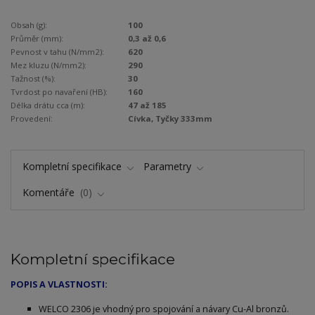
Obsah (g):
100
Průměr (mm):
0,3 až 0,6
Pevnost v tahu (N/mm2):
620
Mez kluzu (N/mm2):
290
Tažnost (%):
30
Tvrdost po navaření (HB):
160
Délka drátu cca (m):
47 až 185
Provedení:
Cívka, Tyčky 333mm
Kompletní specifikace
Parametry
Komentáře
0
Kompletní specifikace
POPIS A VLASTNOSTI:
WELCO 2306 je vhodný pro spojování a návary Cu-Al bronzů.