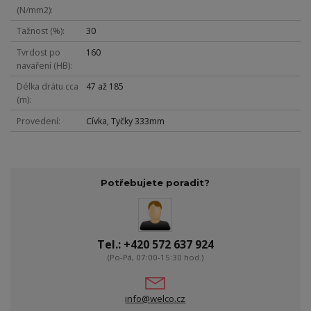
(N/mm2)
Tažnost (%)
30
Tvrdost po
160
navaření (HB)
Délka drátu cca
47 až 185
(m)
Provedení
Cívka, Tyčky 333mm
Potřebujete poradit?
Tel.: +420 572 637 924
(Po-Pá, 07:00-15:30 hod.)
info@welco.cz