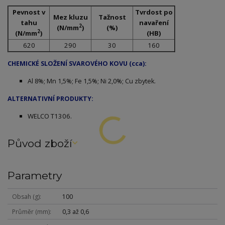
Pevnost v
Tvrdost po
Mez kluzu
Tažnost
tahu
navaření
2
(N/mm
)
(%)
2
(N/mm
)
(HB)
620
290
30
160
CHEMICKÉ SLOŽENÍ SVAROVÉHO KOVU (cca):
Al 8%; Mn 1,5%; Fe 1,5%; Ni 2,0%; Cu zbytek.
ALTERNATIVNÍ PRODUKTY:
WELCO T1306.
Původ zboží
Parametry
Obsah (g)
100
Průměr (mm)
0,3 až 0,6