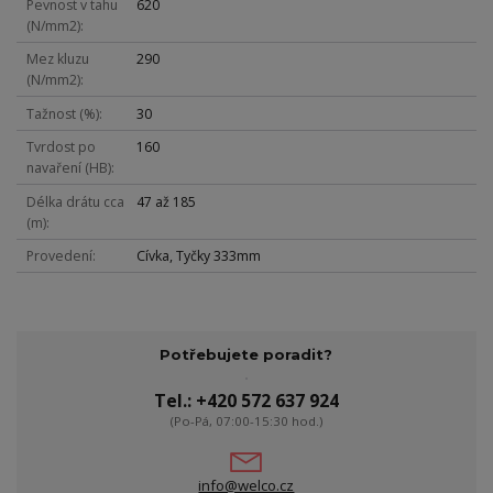
Pevnost v tahu
620
(N/mm2)
Mez kluzu
290
(N/mm2)
Tažnost (%)
30
Tvrdost po
160
navaření (HB)
Délka drátu cca
47 až 185
(m)
Provedení
Cívka, Tyčky 333mm
Potřebujete poradit?
Tel.: +420 572 637 924
(Po-Pá, 07:00-15:30 hod.)
info@welco.cz