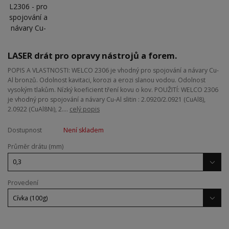
LASER drát pro opravy nástrojů a forem.
POPIS A VLASTNOSTI: WELCO 2306 je vhodný pro spojování a návary Cu-
Al bronzů. Odolnost kavitaci, korozi a erozi slanou vodou. Odolnost
vysokým tlakům. Nízký koeficient tření kovu o kov. POUŽITÍ: WELCO 2306
je vhodný pro spojování a návary Cu-Al slitin : 2.0920/2.0921 (CuAl8),
2.0922 (CuAl8Ni), 2....
celý popis
Dostupnost
Není skladem
Průměr drátu (mm)
Provedení