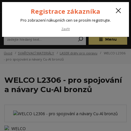
Tel.: +420 572 637 924
CZK
(Po-Pá, 07:00-15:30 hod.)
Registrace zákazníka
0
Pro zobrazení nákupních cen se prosím registrujte.
Zavřít
Menu
Úvod
SVAŘOVACÍ MATERIÁLY
LASER dráty pro opravu
WELCO L2306
- pro spojování a návary Cu-Al bronzů
WELCO L2306 - pro spojování
a návary Cu-Al bronzů