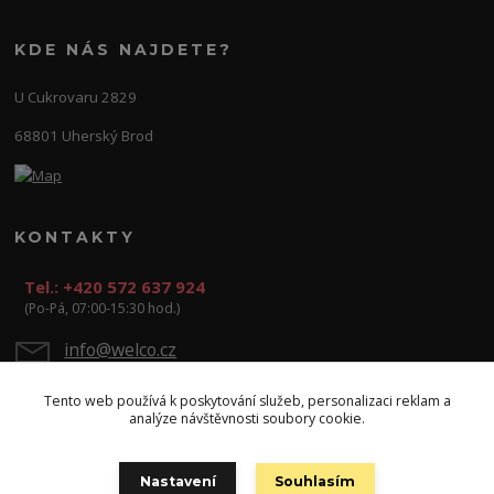
KDE NÁS NAJDETE?
U Cukrovaru 2829
68801 Uherský Brod
KONTAKTY
Tel.: +420 572 637 924
(Po-Pá, 07:00-15:30 hod.)
info@welco.cz
Tento web používá k poskytování služeb, personalizaci reklam a
analýze návštěvnosti soubory cookie.
Nastavení
Souhlasím