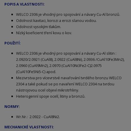
POPIS A VLASTNOSTI:
WELCO 2306 je vhodný pro spojování a návary Cu-Al bronzů.
Odolnost kavitaci, korozi a erozi slanou vodou.
Odolnost vysokým tlakům.
Nízký koeficient tření kovu o kov.
POUŽITÍ:
WELCO 2306 je vhodný pro spojování a návary Cu-Al slitin :
2.0920/2.0921 (CuAl8), 2.0922 (CuAl8Ni), 2.0936 /CuAl10Fe3Mn2),
2.0960 (CuAl9Mn2), 2.0970 (CuAl10Ni3Fe2-C)2.0975
(CuAl10Fe5Ni5-C) apod.
Mezivrstva pro vícevrstvé navařování tvrdého bronzu WELCO
2304 a také pokud se po navaření WELCO 2304 na tvrdou
nástrojovou ocel objeví mikrotrhliny.
Heterogenní spoje ocelí, litiny a bronzů.
NORMY:
Wr.Nr.: 2.0922 - CuAl8Ni2.
MECHANICKÉ VLASTNOSTI: