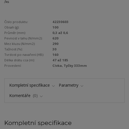
/
ks
Číslo produktu:
42230603
Obsah (g):
100
Průměr (mm):
0,3 až 0,6
Pevnost v tahu (N/mm2):
620
Mez kluzu (N/mm2):
290
Tažnost (%):
30
Tvrdost po navaření (HB):
160
Délka drátu cca (m):
47 až 185
Provedení:
Cívka, Tyčky 333mm
Kompletní specifikace
Parametry
Komentáře
0
Kompletní specifikace