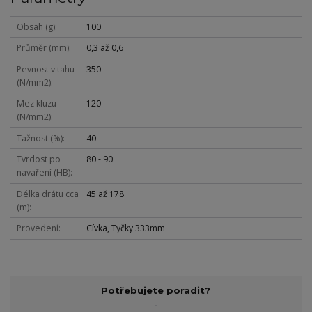
Obsah (g)
100
Průměr (mm)
0,3 až 0,6
Pevnost v tahu
350
(N/mm2)
Mez kluzu
120
(N/mm2)
Tažnost (%)
40
Tvrdost po
80 - 90
navaření (HB)
Délka drátu cca
45 až 178
(m)
Provedení
Cívka, Tyčky 333mm
Potřebujete poradit?