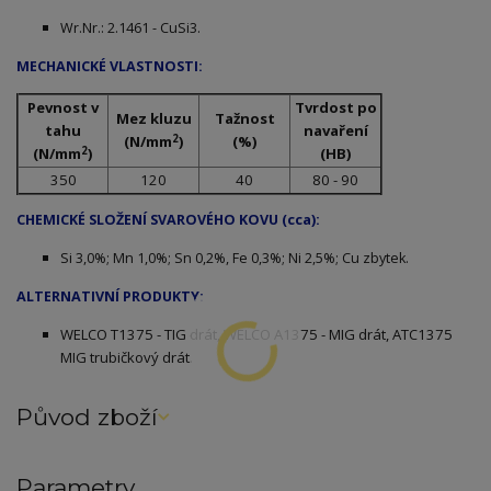
Wr.Nr.: 2.1461 - CuSi3.
MECHANICKÉ VLASTNOSTI:
Pevnost v
Tvrdost po
Mez kluzu
Tažnost
tahu
navaření
2
(N/mm
)
(%)
2
(N/mm
)
(HB)
350
120
40
80 - 90
CHEMICKÉ SLOŽENÍ SVAROVÉHO KOVU (cca):
Si 3,0%; Mn 1,0%; Sn 0,2%, Fe 0,3%; Ni 2,5%; Cu zbytek.
ALTERNATIVNÍ PRODUKTY:
WELCO T1375 - TIG drát, WELCO A1375 - MIG drát, ATC1375
MIG trubičkový drát.
Původ zboží
Parametry