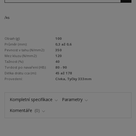
/
ks
Obsah (g):
100
Průměr (mm):
0,3 až 0,6
Pevnost v tahu (N/mm2):
350
Mez kluzu (N/mm2):
120
Tažnost (%):
40
Tvrdost po navaření (HB):
80 - 90
Délka drátu cca (m):
45 až 178
Provedení:
Cívka, Tyčky 333mm
Kompletní specifikace
Parametry
Komentáře
0