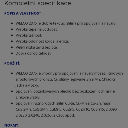
Kompletní specifikace
POPIS A VLASTNOSTI:
WELCO 2375 je dobře tekoucí slitina pro spojování a návary.
Vysoká tepelná vodivost.
Vysoká tažnost.
Vysoká odolnost korozi a erozi.
Velmi nízká tavící teplota.
Dobrá obrobitelnost
POUŽITÍ:
WELCO 2375 je
vhodný pro spojování a návary mosazí, cínových
a fosforových bronzů, Cu slitiny legované Zn a Mn, Chladící
jádra a vložky.
Spojování pozinkovaných plechů bez poškození ochranné
zinkové vrstvy.
Spojování různorodých slitin Cu-Si, Cu-Mn a Cu-Zn, např.
CuSi2Mn, CuSi3Mn, CuMn5, CuZn5, CuZn10, CuSn15, 2.0090,
2.0230, 2.0240, 2.0265, 2.0360 apod.
NORMY: