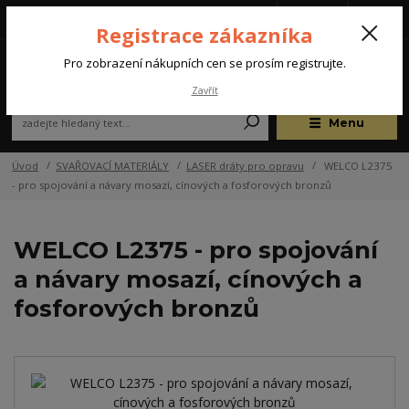
Tel.: +420 572 637 924
CZK
(Po-Pá, 07:00-15:30 hod.)
Registrace zákazníka
0
Pro zobrazení nákupních cen se prosím registrujte.
Zavřít
Menu
Úvod
SVAŘOVACÍ MATERIÁLY
LASER dráty pro opravu
WELCO L2375
- pro spojování a návary mosazí, cínových a fosforových bronzů
WELCO L2375 - pro spojování
a návary mosazí, cínových a
fosforových bronzů