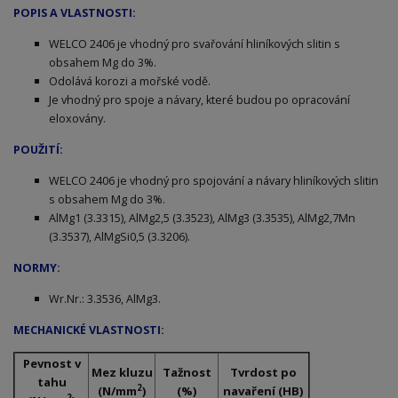
POPIS A VLASTNOSTI:
WELCO 2406 je vhodný pro svařování hliníkových slitin s
obsahem Mg do 3%.
Odolává korozi a mořské vodě.
Je vhodný pro spoje a návary, které budou po opracování
eloxovány.
POUŽITÍ:
WELCO 2406 je vhodný pro spojování a návary hliníkových slitin
s obsahem Mg do 3%.
AlMg1 (3.3315), AlMg2,5 (3.3523), AlMg3 (3.3535), AlMg2,7Mn
(3.3537), AlMgSi0,5 (3.3206).
NORMY:
Wr.Nr.: 3.3536, AlMg3.
MECHANICKÉ VLASTNOSTI:
Pevnost v
Mez kluzu
Tažnost
Tvrdost po
tahu
2
(N/mm
)
(%)
navaření (HB)
2