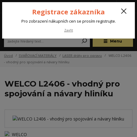
Tel.: +420 572 637 924
CZK
(Po-Pá, 07:00-15:30 hod.)
Registrace zákazníka
0
Pro zobrazení nákupních cen se prosím registrujte.
Zavřít
Menu
Úvod
SVAŘOVACÍ MATERIÁLY
LASER dráty pro opravu
WELCO L2406
- vhodný pro spojování a návary hliníku
WELCO L2406 - vhodný pro
spojování a návary hliníku