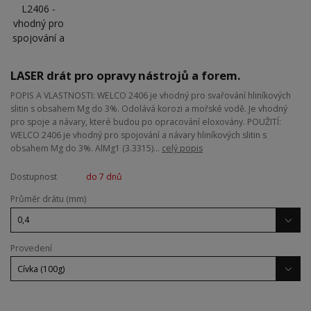
LASER drát pro opravy nástrojů a forem.
POPIS A VLASTNOSTI: WELCO 2406 je vhodný pro svařování hliníkových
slitin s obsahem Mg do 3%. Odolává korozi a mořské vodě. Je vhodný
pro spoje a návary, které budou po opracování eloxovány. POUŽITÍ:
WELCO 2406 je vhodný pro spojování a návary hliníkových slitin s
obsahem Mg do 3%. AlMg1 (3.3315)...
celý popis
Dostupnost
do 7 dnů
Průměr drátu (mm)
Provedení