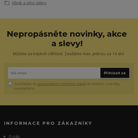
Hliník a jeho slitiny
Nepropásněte novinky, akce
a slevy!
Můžete se kdykoli odhlásit. Zasíláme max. jednou za 14 dní.
Přihlásit se
Souhlasím se
zpracováním osobních údajů
za účelem rozesílky
newsletteru.
INFORMACE PRO ZÁKAZNÍKY
O nás