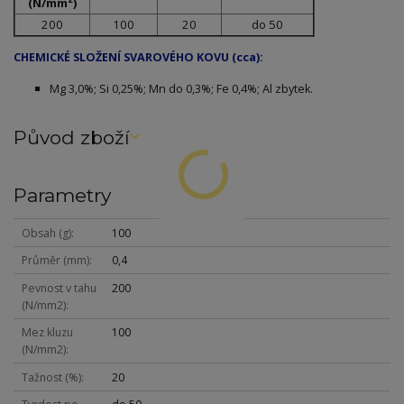
(N/mm
)
200
100
20
do 50
CHEMICKÉ SLOŽENÍ SVAROVÉHO KOVU (cca):
Mg 3,0%; Si 0,25%; Mn do 0,3%; Fe 0,4%; Al zbytek.
Původ zboží
Parametry
Obsah (g)
100
Průměr (mm)
0,4
Pevnost v tahu
200
(N/mm2)
Mez kluzu
100
(N/mm2)
Tažnost (%)
20