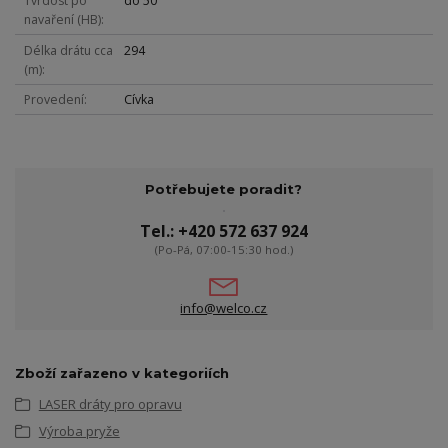
Tvrdost po
do 50
navaření (HB)
Délka drátu cca
294
(m)
Provedení
Cívka
Potřebujete poradit?
Tel.: +420 572 637 924
(Po-Pá, 07:00-15:30 hod.)
info@welco.cz
Zboží zařazeno v kategoriích
LASER dráty pro opravu
Výroba pryže