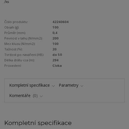
/
ks
Číslo produktu:
42240604
Obsah (g):
100
Průměr (mm):
0,4
Pevnost v tahu (N/mm2):
200
Mez kluzu (N/mm2):
100
Tažnost (%):
20
Tvrdost po navaření (HB):
do 50
Délka drátu cca (m):
294
Provedení:
Cívka
Kompletní specifikace
Parametry
Komentáře
0
Kompletní specifikace