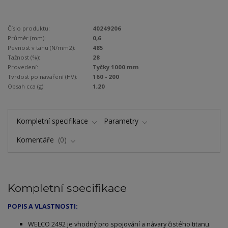
Číslo produktu:
40249206
Průměr (mm):
0,6
Pevnost v tahu (N/mm2):
485
Tažnost (%):
28
Provedení:
Tyčky 1000 mm
Tvrdost po navaření (HV):
160 - 200
Obsah cca (g):
1,20
Kompletní specifikace
Parametry
Komentáře
0
Kompletní specifikace
POPIS A VLASTNOSTI:
WELCO 2492 je vhodný pro spojování a návary čistého titanu.