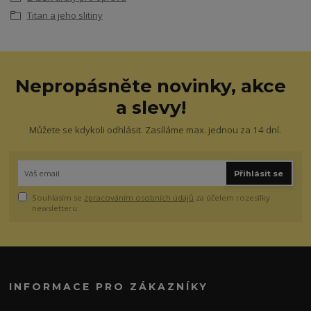
Titan a jeho slitiny
Nepropásněte novinky, akce
a slevy!
Můžete se kdykoli odhlásit. Zasíláme max. jednou za 14 dní.
Přihlásit se
Souhlasím se
zpracováním osobních údajů
za účelem rozesílky
newsletteru.
INFORMACE PRO ZÁKAZNÍKY