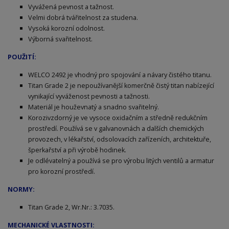
Vyvážená pevnost a tažnost.
Velmi dobrá tvářitelnost za studena.
Vysoká korozní odolnost.
Výborná svařitelnost.
POUŽITÍ:
WELCO 2492 je vhodný pro spojování a návary čistého titanu.
Titan Grade 2 je nepoužívanější komerčně čistý titan nabízející
vynikající vyváženost pevnosti a tažnosti.
Materiál je houževnatý a snadno svařitelný.
Korozivzdorný je ve vysoce oxidačním a středně redukčním
prostředí. Používá se v galvanovnách a dalších chemických
provozech, v lékařství, odsolovacích zařízeních, architektuře,
šperkařství a při výrobě hodinek.
Je odlévatelný a používá se pro výrobu litých ventilů a armatur
pro korozní prostředí.
NORMY:
Titan Grade 2, Wr.Nr.: 3.7035.
MECHANICKÉ VLASTNOSTI: