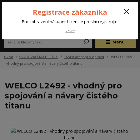
Tel.: +420 572 637 924
CZK
(Po-Pá, 07:00-15:30 hod.)
Registrace zákazníka
0
Pro zobrazení nákupních cen se prosím registrujte.
Zavřít
Menu
Úvod
SVAŘOVACÍ MATERIÁLY
LASER dráty pro opravu
WELCO L2492
- vhodný pro spojování a návary čistého titanu
WELCO L2492 - vhodný pro
spojování a návary čistého
titanu