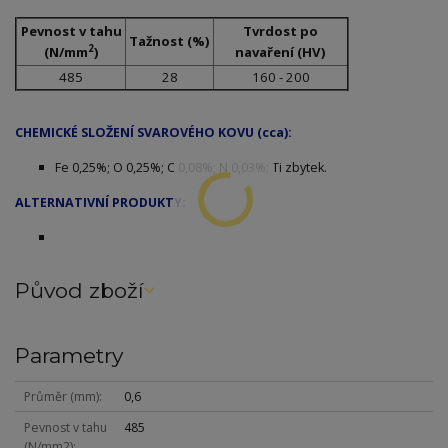
Pevnost v tahu
Tvrdost po
Tažnost (%)
2
(N/mm
)
navaření (HV)
485
28
160 - 200
CHEMICKÉ SLOŽENÍ SVAROVÉHO KOVU (cca):
Fe 0,25%; O 0,25%; C 0,08%; N 0,03%; Ti zbytek.
ALTERNATIVNÍ PRODUKTY:
Původ zboží
Parametry
Průměr (mm)
0,6
Pevnost v tahu
485
(N/mm2)