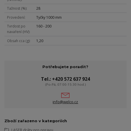
Tažnost (%)
28
Provedení
Tyčky 1000 mm
Tvrdost po
160 - 200
navaření (HV)
Obsah cca (g)
1,20
Potřebujete poradit?
Tel.: +420 572 637 924
(Po-Pá, 07:00-15:30 hod.)
info@welco.cz
Zboží zařazeno v kategoriích
LASER dráty pro opravu