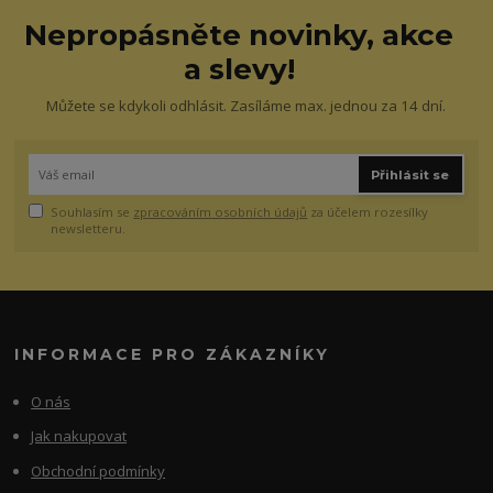
Nepropásněte novinky, akce
a slevy!
Můžete se kdykoli odhlásit. Zasíláme max. jednou za 14 dní.
Přihlásit se
Souhlasím se
zpracováním osobních údajů
za účelem rozesílky
newsletteru.
INFORMACE PRO ZÁKAZNÍKY
O nás
Jak nakupovat
Obchodní podmínky