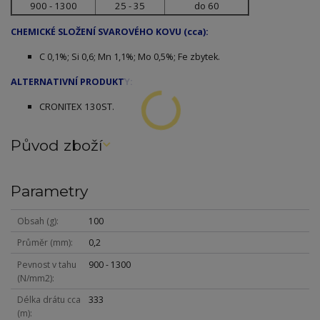
900 - 1300
25 - 35
do 60
CHEMICKÉ SLOŽENÍ SVAROVÉHO KOVU (cca):
C 0,1%; Si 0,6; Mn 1,1%; Mo 0,5%; Fe zbytek.
ALTERNATIVNÍ PRODUKTY:
CRONITEX 130ST.
Původ zboží
Parametry
Obsah (g)
100
Průměr (mm)
0,2
Pevnost v tahu
900 - 1300
(N/mm2)
Délka drátu cca
333
(m)