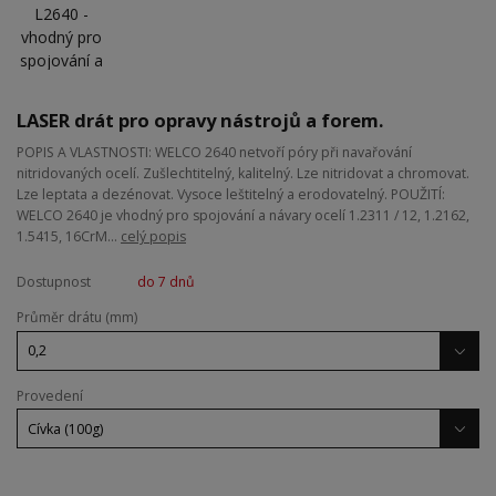
LASER drát pro opravy nástrojů a forem.
POPIS A VLASTNOSTI: WELCO 2640 netvoří póry při navařování
nitridovaných ocelí. Zušlechtitelný, kalitelný. Lze nitridovat a chromovat.
Lze leptata a dezénovat. Vysoce leštitelný a erodovatelný. POUŽITÍ:
WELCO 2640 je vhodný pro spojování a návary ocelí 1.2311 / 12, 1.2162,
1.5415, 16CrM...
celý popis
Dostupnost
do 7 dnů
Průměr drátu (mm)
Provedení