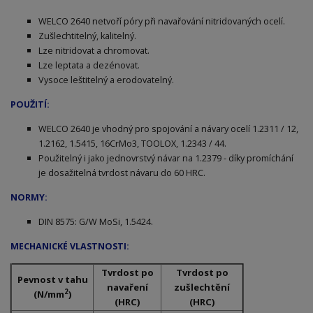
WELCO 2640 netvoří póry při navařování nitridovaných ocelí.
Zušlechtitelný, kalitelný.
Lze nitridovat a chromovat.
Lze leptata a dezénovat.
Vysoce leštitelný a erodovatelný.
POUŽITÍ:
WELCO 2640 je vhodný pro spojování a návary ocelí 1.2311 / 12,
1.2162, 1.5415, 16CrMo3, TOOLOX, 1.2343 / 44.
Použitelný i jako jednovrstvý návar na 1.2379 - díky promíchání
je dosažitelná tvrdost návaru do 60 HRC.
NORMY:
DIN 8575: G/W MoSi, 1.5424.
MECHANICKÉ VLASTNOSTI:
Tvrdost po
Tvrdost po
Pevnost v tahu
navaření
zušlechtění
2
(N/mm
)
(HRC)
(HRC)