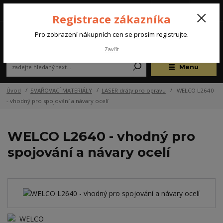
Tel.: +420 572 637 924
CZK
(Po-Pá, 07:00-15:30 hod.)
Registrace zákazníka
0
Pro zobrazení nákupních cen se prosím registrujte.
Zavřít
Menu
Úvod
SVAŘOVACÍ MATERIÁLY
LASER dráty pro opravu
WELCO L2640
- vhodný pro spojování a návary ocelí
WELCO L2640 - vhodný pro
spojování a návary ocelí