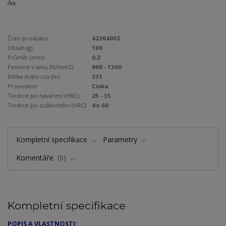
/
ks
Číslo produktu:
42264002
Obsah (g):
100
Průměr (mm):
0,2
Pevnost v tahu (N/mm2):
900 - 1300
Délka drátu cca (m):
333
Provedení:
Cívka
Tvrdost po navaření (HRC):
25 - 35
Tvrdost po zušlechtění (HRC):
do 60
Kompletní specifikace
Parametry
Komentáře
0
Kompletní specifikace
POPIS A VLASTNOSTI: