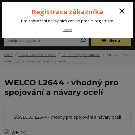
Tel.: +420 572 637 924
CZK
(Po-Pá, 07:00-15:30 hod.)
Registrace zákazníka
0
Pro zobrazení nákupních cen se prosím registrujte.
Zavřít
Menu
Úvod
SVAŘOVACÍ MATERIÁLY
LASER dráty pro opravu
WELCO L2644
- vhodný pro spojování a návary ocelí
WELCO L2644 - vhodný pro
spojování a návary ocelí