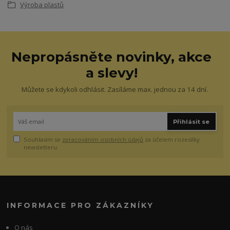
Výroba plastů
Nepropásněte novinky, akce
a slevy!
Můžete se kdykoli odhlásit. Zasíláme max. jednou za 14 dní.
Přihlásit se
Souhlasím se
zpracováním osobních údajů
za účelem rozesílky
newsletteru.
INFORMACE PRO ZÁKAZNÍKY
O nás