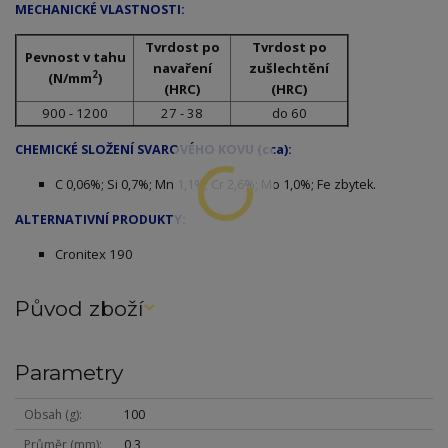
MECHANICKÉ VLASTNOSTI:
Tvrdost po
Tvrdost po
Pevnost v tahu
navaření
zušlechtění
2
(N/mm
)
(HRC)
(HRC)
900 - 1200
27 - 38
do 60
CHEMICKÉ SLOŽENÍ SVAROVÉHO KOVU (cca):
C 0,06%; Si 0,7%; Mn 1,1%; Cr 2,6%; Mo 1,0%; Fe zbytek.
ALTERNATIVNÍ PRODUKTY:
Cronitex 190
Původ zboží
Parametry
Obsah (g)
100
Průměr (mm)
0,3