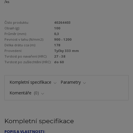
/
ks
Číslo produktu:
40264403
Obsah (g):
100
Průměr (mm):
0,3
Pevnost v tahu (N/mm2):
900 - 1200
Délka drátu cca (m):
178
Provedení:
Tyčky 333 mm
Tvrdost po navaření (HRC):
27 - 38
Tvrdost po zušlechtění (HRC):
do 60
Kompletní specifikace
Parametry
Komentáře
0
Kompletní specifikace
POPIS A VLASTNOSTI: