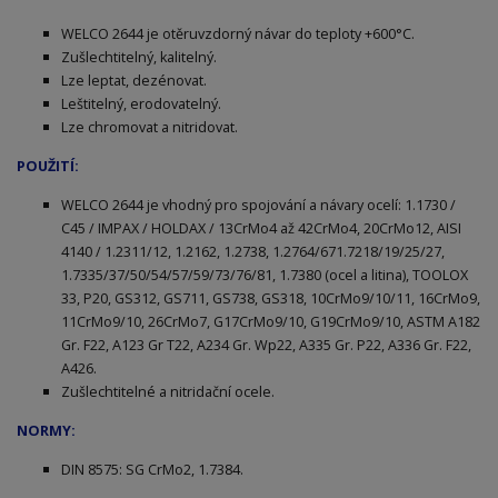
WELCO 2644 je otěruvzdorný návar do teploty +600°C.
Zušlechtitelný, kalitelný.
Lze leptat, dezénovat.
Leštitelný, erodovatelný.
Lze chromovat a nitridovat.
POUŽITÍ:
WELCO
2644 je vhodný pro spojování a návary ocelí: 1.1730 /
C45 / IMPAX / HOLDAX / 13CrMo4 až 42CrMo4, 20CrMo12, AISI
4140 / 1.2311/12, 1.2162, 1.2738, 1.2764/671.7218/19/25/27,
1.7335/37/50/54/57/59/73/76/81, 1.7380 (ocel a litina), TOOLOX
33, P20, GS312, GS711, GS738, GS318, 10CrMo9/10/11, 16CrMo9,
11CrMo9/10, 26CrMo7, G17CrMo9/10, G19CrMo9/10, ASTM A182
Gr. F22, A123 Gr T22, A234 Gr. Wp22, A335 Gr. P22, A336 Gr. F22,
A426.
Zušlechtitelné a nitridační ocele.
NORMY:
DIN 8575: SG CrMo2, 1.7384.