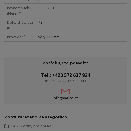
Pevnost v tahu
900 - 1200
(N/mm2)
Délka drátu cca
178
(m)
Provedení
Tyčky 333 mm
Potřebujete poradit?
Tel.: +420 572 637 924
(Po-Pá, 07:00-15:30 hod.)
info@welco.cz
Zboží zařazeno v kategoriích
LASER dráty pro opravu