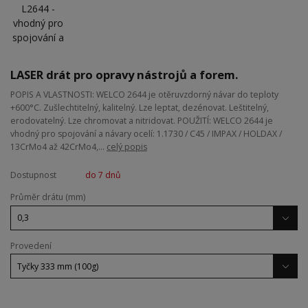
LASER drát pro opravy nástrojů a forem.
POPIS A VLASTNOSTI: WELCO 2644 je otěruvzdorný návar do teploty
+600°C. Zušlechtitelný, kalitelný. Lze leptat, dezénovat. Leštitelný,
erodovatelný. Lze chromovat a nitridovat. POUŽITÍ: WELCO 2644 je
vhodný pro spojování a návary ocelí: 1.1730 / C45 / IMPAX / HOLDAX /
13CrMo4 až 42CrMo4,...
celý popis
Dostupnost
do 7 dnů
Průměr drátu (mm)
Provedení