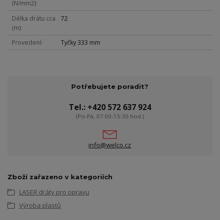
(N/mm2)
Délka drátu cca
72
(m)
Provedení
Tyčky 333 mm
Potřebujete poradit?
Tel.: +420 572 637 924
(Po-Pá, 07:00-15:30 hod.)
info@welco.cz
Zboží zařazeno v kategoriích
LASER dráty pro opravu
Výroba plastů