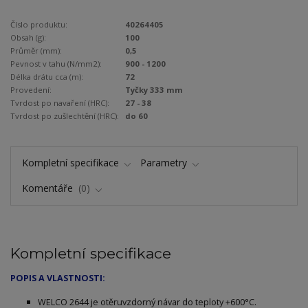
Číslo produktu:
40264405
Obsah (g):
100
Průměr (mm):
0,5
Pevnost v tahu (N/mm2):
900 - 1200
Délka drátu cca (m):
72
Provedení:
Tyčky 333 mm
Tvrdost po navaření (HRC):
27 - 38
Tvrdost po zušlechtění (HRC):
do 60
Kompletní specifikace
Parametry
Komentáře
0
Kompletní specifikace
POPIS A VLASTNOSTI:
WELCO 2644 je otěruvzdorný návar do teploty +600°C.