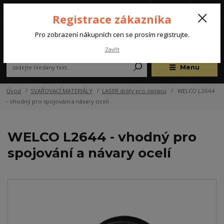
Tel.: +420 572 637 924
CZK
(Po-Pá, 07:00-15:30 hod.)
Registrace zákazníka
0
Pro zobrazení nákupních cen se prosím registrujte.
Zavřít
Menu
Úvod
SVAŘOVACÍ MATERIÁLY
LASER dráty pro opravu
WELCO L2644
- vhodný pro spojování a návary ocelí
WELCO L2644 - vhodný pro
spojování a návary ocelí