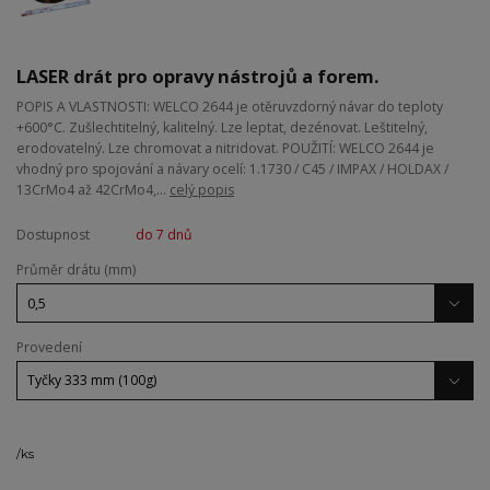
LASER drát pro opravy nástrojů a forem.
POPIS A VLASTNOSTI: WELCO 2644 je otěruvzdorný návar do teploty
+600°C. Zušlechtitelný, kalitelný. Lze leptat, dezénovat. Leštitelný,
erodovatelný. Lze chromovat a nitridovat. POUŽITÍ: WELCO 2644 je
vhodný pro spojování a návary ocelí: 1.1730 / C45 / IMPAX / HOLDAX /
13CrMo4 až 42CrMo4,...
celý popis
Dostupnost
do 7 dnů
Průměr drátu (mm)
Provedení
/
ks