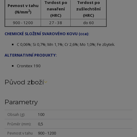
Tvrdost po
Tvrdost po
Pevnost v tahu
navaření
zušlechtění
2
(N/mm
)
(HRC)
(HRC)
900 - 1200
27 - 38
do 60
CHEMICKÉ SLOŽENÍ SVAROVÉHO KOVU (cca):
C 0,06%; Si 0,7%; Mn 1,1%; Cr 2,6%; Mo 1,0%; Fe zbytek.
ALTERNATIVNÍ PRODUKTY:
Cronitex 190
Původ zboží
Parametry
Obsah (g)
100
Průměr (mm)
0,5
Pevnost v tahu
900 - 1200