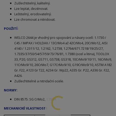
Zušlechtitelný, kalitelný.
Lze leptat, dezénovat.
Leštitelný, erodovatelný.
Lze chromovat a nitridovat.
POUŽITÍ:
WELCO
2644 je vhodný pro spojování a návary ocelí: 1.1730 /
C45 / IMPAX / HOLDAX / 13CrMo4 až 42CrMo4, 20CrMo12, AISI
4140 / 1.2311/12, 1.2162, 1.2738, 1.2764/671.7218/19/25/27,
1.7335/37/50/54/57/59/73/76/81, 1.7380 (ocel a litina), TOOLOX
33, P20, GS312, GS711, GS738, GS318, 10CrMo9/10/11, 16CrMo9,
11CrMo9/10, 26CrMo7, G17CrMo9/10, G19CrMo9/10, ASTM A182
Gr. F22, A123 Gr T22, A234 Gr. Wp22, A335 Gr. P22, A336 Gr. F22,
A426.
Zušlechtitelné a nitridační ocele.
NORMY:
DIN 8575: SG CrMo2, 1.7384.
MECHANICKÉ VLASTNOSTI: