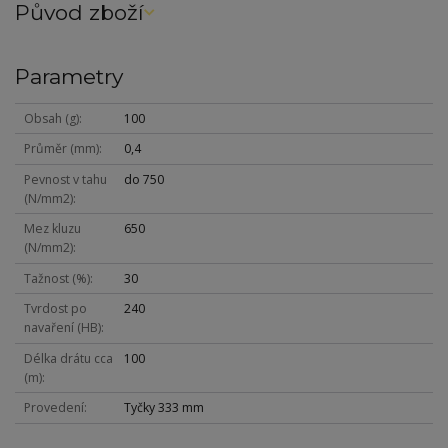
Původ zboží
Parametry
Obsah (g)
100
Průměr (mm)
0,4
Pevnost v tahu
do 750
(N/mm2)
Mez kluzu
650
(N/mm2)
Tažnost (%)
30
Tvrdost po
240
navaření (HB)
Délka drátu cca
100
(m)
Provedení
Tyčky 333 mm