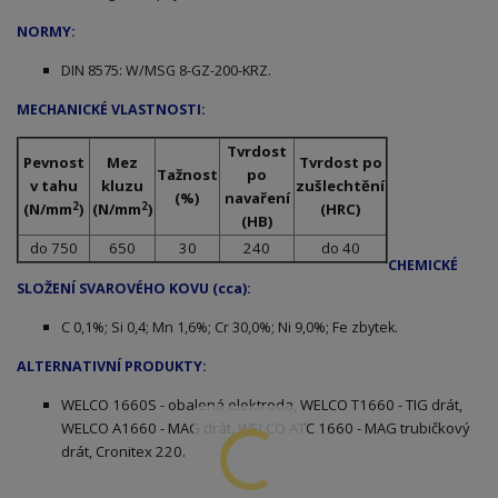
NORMY:
DIN 8575: W/MSG 8-GZ-200-KRZ.
MECHANICKÉ VLASTNOSTI:
Tvrdost
Pevnost
Mez
Tvrdost po
Tažnost
po
v tahu
kluzu
zušlechtění
(%)
navaření
2
2
(N/mm
)
(N/mm
)
(HRC)
(HB)
do 750
650
30
240
do 40
CHEMICKÉ
SLOŽENÍ SVAROVÉHO KOVU (cca):
C 0,1%; Si 0,4; Mn 1,6%; Cr 30,0%; Ni 9,0%; Fe zbytek.
ALTERNATIVNÍ PRODUKTY:
WELCO 1660S - obalená elektroda, WELCO T1660 - TIG drát,
WELCO A1660 - MAG drát, WELCO ATC 1660 - MAG trubičkový
drát, Cronitex 220.