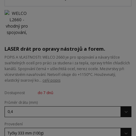
LASER drát pro opravy nástrojů a forem.
POPIS A VLASTNOSTI: WELCO 2660 je pro spojování a návary těžce
svařitelných ocelí pro práci za studena i za tepla, opravy trhlin chladících
kanálů. Spojování černá + ušlechtilá ocel, nerez ocele. Mezivrstvy při
vícevrstvém navařování. Netvoří okuje do +1150°C. Houževnatý,
elastický svarový ko...
celý popis
Dostupnost
do 7 dnů
Průměr drátu (mm)
Provedení