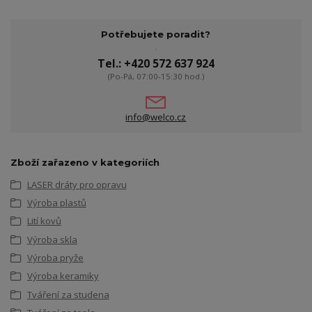
Potřebujete poradit?
Tel.: +420 572 637 924
(Po-Pá, 07:00-15:30 hod.)
info@welco.cz
Zboží zařazeno v kategoriích
LASER dráty pro opravu
Výroba plastů
Lití kovů
Výroba skla
Výroba pryže
Výroba keramiky
Tváření za studena