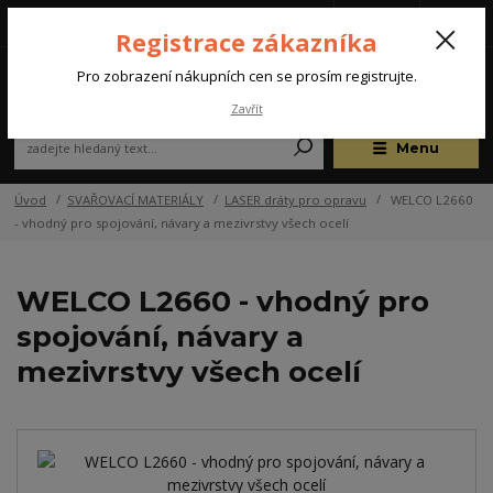
Tel.: +420 572 637 924
CZK
(Po-Pá, 07:00-15:30 hod.)
Registrace zákazníka
0
Pro zobrazení nákupních cen se prosím registrujte.
Zavřít
Menu
Úvod
SVAŘOVACÍ MATERIÁLY
LASER dráty pro opravu
WELCO L2660
- vhodný pro spojování, návary a mezivrstvy všech ocelí
WELCO L2660 - vhodný pro
spojování, návary a
mezivrstvy všech ocelí