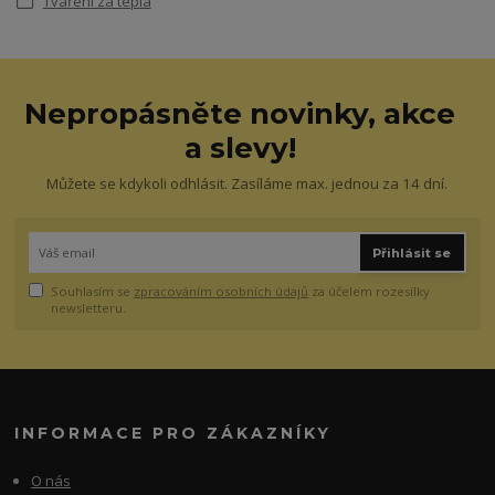
Tváření za tepla
Nepropásněte novinky, akce
a slevy!
Můžete se kdykoli odhlásit. Zasíláme max. jednou za 14 dní.
Přihlásit se
Souhlasím se
zpracováním osobních údajů
za účelem rozesílky
newsletteru.
INFORMACE PRO ZÁKAZNÍKY
O nás