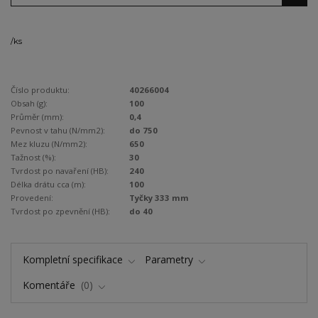
/
ks
Číslo produktu:
40266004
Obsah (g):
100
Průměr (mm):
0,4
Pevnost v tahu (N/mm2):
do 750
Mez kluzu (N/mm2):
650
Tažnost (%):
30
Tvrdost po navaření (HB):
240
Délka drátu cca (m):
100
Provedení:
Tyčky 333 mm
Tvrdost po zpevnění (HB):
do 40
Kompletní specifikace
Parametry
Komentáře
0