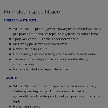
Kompletní specifikace
POPIS A VLASTNOSTI:
WELCO 2660 je pro spojování a návary těžce svařitelných ocelí
pro práci za studena i za tepla, opravy trhlin chladících kanálů.
Spojování černá + ušlechtilá ocel, nerez ocele.
Mezivrstvy při vícevrstvém navařování.
Netvoří okuje do +1150°C.
Houževnatý, elastický svarový kov, zpevnitelný za studena.
Třískově obrobitelný,vysoce leštitelný, erodovatelný,
chromovatelný.
Nelze kalit, nitridovat, leptat, dezénovat.
POUŽITÍ:
WELCO 2660 je vhodný pro spojování a návary všech ocelí,
včetně vysokolegovaných korozivzdorných ocelí a
vysokouhlíkových nástrojových ocelí pro práci za studena i za
tepla.
Heterogenní spoje.