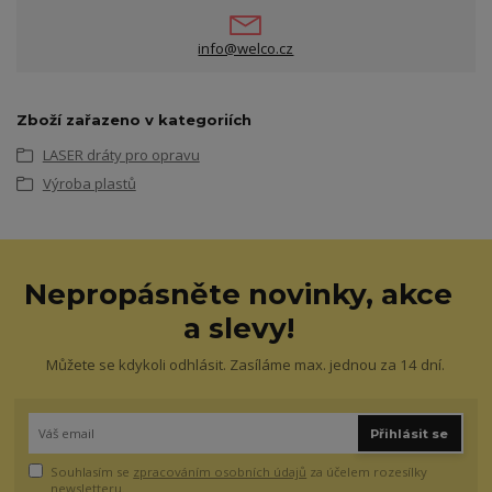
info@welco.cz
Zboží zařazeno v kategoriích
LASER dráty pro opravu
Výroba plastů
Nepropásněte novinky, akce
a slevy!
Můžete se kdykoli odhlásit. Zasíláme max. jednou za 14 dní.
Přihlásit se
Souhlasím se
zpracováním osobních údajů
za účelem rozesílky
newsletteru.