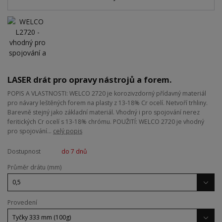
LASER drát pro opravy nástrojů a forem.
POPIS A VLASTNOSTI: WELCO 2720 je korozivzdorný přídavný materiál
pro návary leštěných forem na plasty z 13-18% Cr ocelí. Netvoří trhliny.
Barevně stejný jako základní materiál. Vhodný i pro spojování nerez
feritických Cr ocelí s 13-18% chrómu. POUŽITÍ: WELCO 2720 je vhodný
pro spojování...
celý popis
Dostupnost
do 7 dnů
Průměr drátu (mm)
Provedení