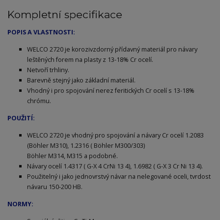
Kompletní specifikace
POPIS A VLASTNOSTI:
WELCO 2720 je korozivzdorný přídavný materiál pro návary
leštěných forem na plasty z 13-18% Cr ocelí.
Netvoří trhliny.
Barevně stejný jako základní materiál.
Vhodný i pro spojování nerez feritických Cr ocelí s 13-18%
chrómu.
POUŽITÍ:
WELCO 2720 je vhodný pro spojování a návary Cr ocelí 1.2083
(Böhler M310), 1.2316 ( Böhler M300/303)
Böhler M314, M315 a podobné.
Návary ocelí 1.4317 ( G-X 4 CrNi 13 4), 1.6982 ( G-X 3 Cr Ni 13 4).
Použitelný i jako jednovrstvý návar na nelegované oceli, tvrdost
návaru 150-200 HB.
NORMY: