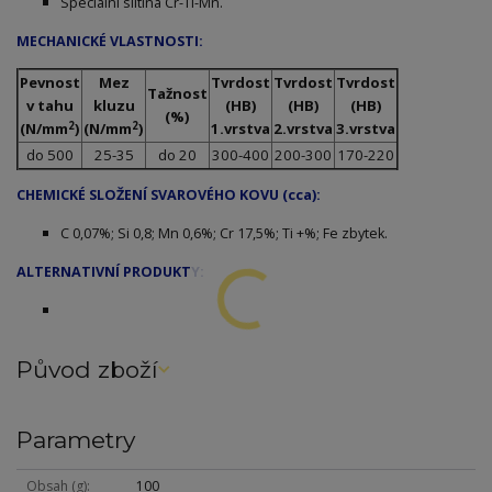
Speciální slitina Cr-Ti-Mn.
MECHANICKÉ VLASTNOSTI:
Pevnost
Mez
Tvrdost
Tvrdost
Tvrdost
Tažnost
v tahu
kluzu
(HB)
(HB)
(HB)
(%)
2
2
(N/mm
)
(N/mm
)
1.vrstva
2.vrstva
3.vrstva
do 500
25-35
do 20
300-400
200-300
170-220
CHEMICKÉ SLOŽENÍ SVAROVÉHO KOVU (cca):
C 0,07%; Si 0,8; Mn 0,6%; Cr 17,5%; Ti +%; Fe zbytek.
ALTERNATIVNÍ PRODUKTY:
Původ zboží
Parametry
Obsah (g)
100