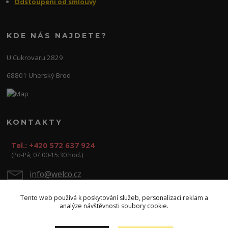
Odstoupení od smlouvy
KDE NÁS NAJDETE?
U Cukrovaru 2829
68801 Uherský Brod
KONTAKTY
Tel.: +420 572 637 924
(Po-Pá, 07:00-15:30 hod.)
info@welco.cz
Tento web používá k poskytování služeb, personalizaci reklam a
analýze návštěvnosti soubory cookie.