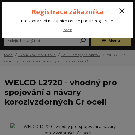
Tel.: +420 572 637 924
CZK
(Po-Pá, 07:00-15:30 hod.)
Registrace zákazníka
0
Pro zobrazení nákupních cen se prosím registrujte.
Zavřít
Menu
Úvod
SVAŘOVACÍ MATERIÁLY
LASER dráty pro opravu
WELCO L2720
- vhodný pro spojování a návary korozivzdorných Cr ocelí
WELCO L2720 - vhodný pro
spojování a návary
korozivzdorných Cr ocelí