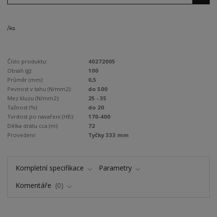
/
ks
Číslo produktu:
40272005
Obsah (g):
100
Průměr (mm):
0,5
Pevnost v tahu (N/mm2):
do 500
Mez kluzu (N/mm2):
25 - 35
Tažnost (%):
do 20
Tvrdost po navaření (HB):
170-400
Délka drátu cca (m):
72
Provedení:
Tyčky 333 mm
Kompletní specifikace
Parametry
Komentáře
0