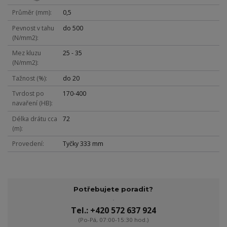
Průměr (mm)
0,5
Pevnost v tahu
do 500
(N/mm2)
Mez kluzu
25 - 35
(N/mm2)
Tažnost (%)
do 20
Tvrdost po
170-400
navaření (HB)
Délka drátu cca
72
(m)
Provedení
Tyčky 333 mm
Potřebujete poradit?
Tel.: +420 572 637 924
(Po-Pá, 07:00-15:30 hod.)