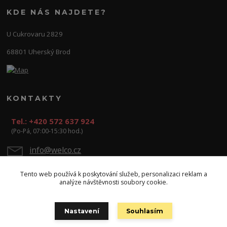
KDE NÁS NAJDETE?
U Cukrovaru 2829
68801 Uherský Brod
KONTAKTY
Tel.: +420 572 637 924
(Po-Pá, 07:00-15:30 hod.)
info@welco.cz
Tento web používá k poskytování služeb, personalizaci reklam a
analýze návštěvnosti soubory cookie.
Nastavení
Souhlasím
Copyright: WELCO spol. s r.o.