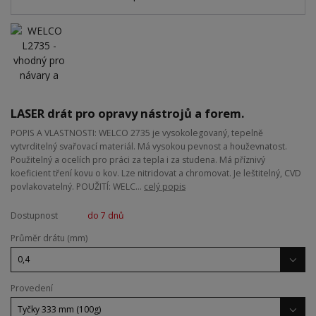
LASER drát pro opravy nástrojů a forem.
POPIS A VLASTNOSTI: WELCO 2735 je vysokolegovaný, tepelně
vytvrditelný svařovací materiál. Má vysokou pevnost a houževnatost.
Použitelný a ocelích pro práci za tepla i za studena. Má příznivý
koeficient tření kovu o kov. Lze nitridovat a chromovat. Je leštitelný, CVD
povlakovatelný. POUŽITÍ: WELC...
celý popis
Dostupnost
do 7 dnů
Průměr drátu (mm)
Provedení