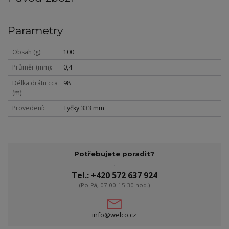
Parametry
Obsah (g)
100
Průměr (mm)
0,4
Délka drátu cca
98
(m)
Provedení
Tyčky 333 mm
Potřebujete poradit?
Tel.: +420 572 637 924
(Po-Pá, 07:00-15:30 hod.)
info@welco.cz