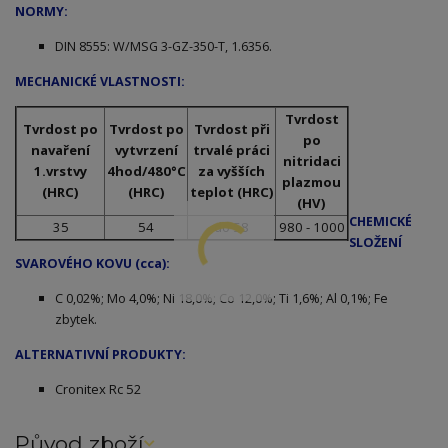
NORMY:
DIN 8555: W/MSG 3-GZ-350-T, 1.6356.
MECHANICKÉ VLASTNOSTI:
Tvrdost
Tvrdost po
Tvrdost po
Tvrdost při
po
navaření
vytvrzení
trvalé práci
nitridaci
1.vrstvy
4hod/480°C
za vyšších
plazmou
(HRC)
(HRC)
teplot (HRC)
(HV)
CHEMICKÉ
35
54
do 58
980 - 1000
SLOŽENÍ
SVAROVÉHO KOVU (cca):
C 0,02%; Mo 4,0%; Ni 18,0%; Co 12,0%; Ti 1,6%; Al 0,1%; Fe
zbytek.
ALTERNATIVNÍ PRODUKTY:
Cronitex Rc 52
Původ zboží