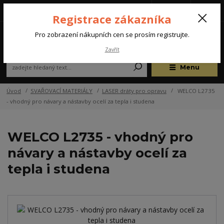
Tel.: +420 572 637 924
CZK
(Po-Pá, 07:00-15:30 hod.)
Registrace zákazníka
0
Pro zobrazení nákupních cen se prosím registrujte.
Zavřít
Menu
Úvod
SVAŘOVACÍ MATERIÁLY
LASER dráty pro opravu
WELCO L2735
- vhodný pro návary a nástavby ocelí za tepla i studena
WELCO L2735 - vhodný pro
návary a nástavby ocelí za
tepla i studena