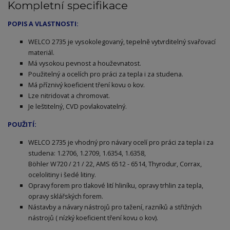
Kompletní specifikace
POPIS A VLASTNOSTI:
WELCO 2735 je vysokolegovaný, tepelně vytvrditelný svařovací
materiál.
Má vysokou pevnost a houževnatost.
Použitelný a ocelích pro práci za tepla i za studena.
Má příznivý koeficient tření kovu o kov.
Lze nitridovat a chromovat.
Je leštitelný, CVD povlakovatelný.
POUŽITÍ:
WELCO 2735 je vhodný pro návary ocelí pro práci za tepla i za
studena: 1.2706, 1.2709, 1.6354, 1.6358,
Böhler W720 / 21 / 22, AMS 6512 - 6514, Thyrodur, Corrax,
ocelolitiny i šedé litiny.
Opravy forem pro tlakové lití hliníku, opravy trhlin za tepla,
opravy sklářských forem.
Nástavby a návary nástrojů pro tažení, razníků a střižných
nástrojů ( nízký koeficient tření kovu o kov).