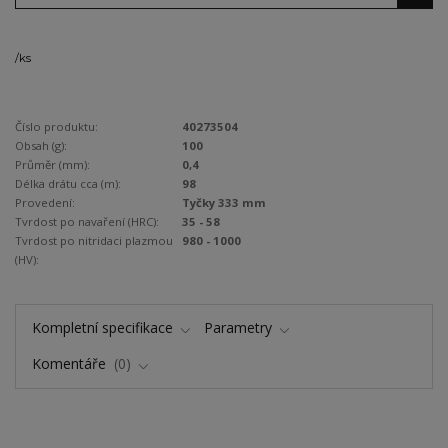
/
ks
Číslo produktu:
40273504
Obsah (g):
100
Průměr (mm):
0,4
Délka drátu cca (m):
98
Provedení:
Tyčky 333 mm
Tvrdost po navaření (HRC):
35 - 58
Tvrdost po nitridaci plazmou
980 - 1000
(HV):
Kompletní specifikace
Parametry
Komentáře
0