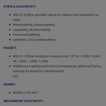
POPIS A VLASTNOSTI:
WELCO 2738 je speciální slitina pro návary ocelí pracujících za
tepla.
Nitridovatelný, chromovatelný.
Leptatelný, dezénovatelný.
Povrchově kalitelný.
Leštitelný, CVD-povlakovatelný.
POUŽITÍ:
WELCO 2738 je vhodný pro návary ocelí: 1.2714, 1.2738, 1.2343 /
44, 1.2367, 1.2606, 1.2764.
Vstřikovací a vytlačovací formy na termoplasty, vyfukovací formy,
nástroje do kovacích a ohraňovacích
lisů.
NORMY:
W/MSG 3-GZ-40-T.
MECHANICKÉ VLASTNOSTI: