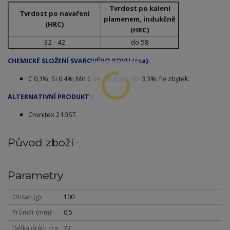
Tvrdost po kalení
Tvrdost po navaření
plamenem, indukčně
(HRC)
(HRC)
32 - 42
do 58
CHEMICKÉ SLOŽENÍ SVAROVÉHO KOVU (cca):
C 0,1%; Si 0,4%; Mn 0,6%; Cr 6,5%; Mo 3,3%; Fe zbytek.
ALTERNATIVNÍ PRODUKTY:
Cronitex 210ST
Původ zboží
Parametry
Obsah (g)
100
Průměr (mm)
0,5
Délka drátu cca
72