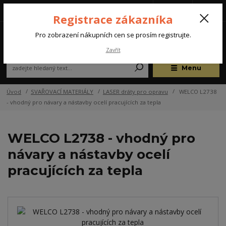
Tel.: +420 572 637 924
CZK
(Po-Pá, 07:00-15:30 hod.)
Registrace zákazníka
0
Pro zobrazení nákupních cen se prosím registrujte.
Zavřít
Menu
Úvod
SVAŘOVACÍ MATERIÁLY
LASER dráty pro opravu
WELCO L2738
- vhodný pro návary a nástavby ocelí pracujících za tepla
WELCO L2738 - vhodný pro
návary a nástavby ocelí
pracujících za tepla