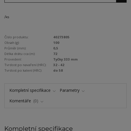
/
ks
Číslo produktu:
40273805
Obsah (g):
100
Průměr (mm):
0,5
Délka drátu cca (m):
72
Provedení:
Tyčky 333 mm
Tvrdost po navaření (HRC):
32 - 42
Tvrdost po kalení (HRC):
do 58
Kompletní specifikace
Parametry
Komentáře
0
Kompletní specifikace