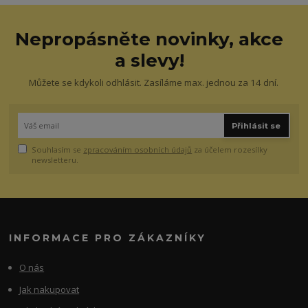
Nepropásněte novinky, akce
a slevy!
Můžete se kdykoli odhlásit. Zasíláme max. jednou za 14 dní.
Přihlásit se
Souhlasím se
zpracováním osobních údajů
za účelem rozesílky
newsletteru.
INFORMACE PRO ZÁKAZNÍKY
O nás
Jak nakupovat