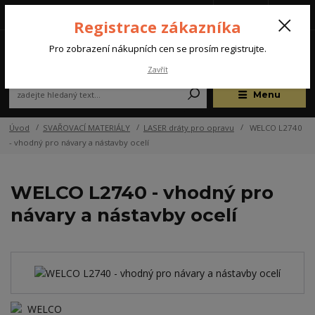
Tel.: +420 572 637 924
CZK
(Po-Pá, 07:00-15:30 hod.)
Registrace zákazníka
0
Pro zobrazení nákupních cen se prosím registrujte.
Zavřít
Menu
Úvod
SVAŘOVACÍ MATERIÁLY
LASER dráty pro opravu
WELCO L2740
- vhodný pro návary a nástavby ocelí
WELCO L2740 - vhodný pro
návary a nástavby ocelí