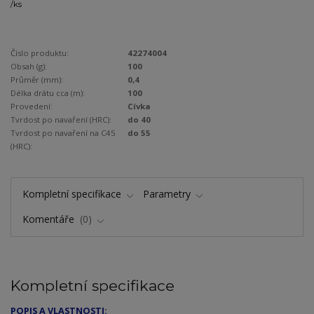
/
ks
Číslo produktu:
42274004
Obsah (g):
100
Průměr (mm):
0,4
Délka drátu cca (m):
100
Provedení:
Cívka
Tvrdost po navaření (HRC):
do 40
Tvrdost po navaření na C45
do 55
(HRC):
Kompletní specifikace
Parametry
Komentáře
0
Kompletní specifikace
POPIS A VLASTNOSTI: