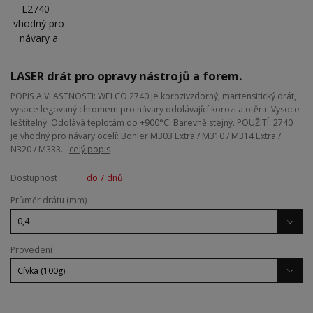
LASER drát pro opravy nástrojů a forem.
POPIS A VLASTNOSTI: WELCO 2740 je korozivzdorný, martensitický drát,
vysoce legovaný chromem pro návary odolávající korozi a otěru. Vysoce
leštitelný. Odolává teplotám do +900°C. Barevně stejný. POUŽITÍ: 2740
je vhodný pro návary ocelí: Böhler M303 Extra / M310 / M314 Extra /
N320 / M333...
celý popis
Dostupnost
do 7 dnů
Průměr drátu (mm)
Provedení