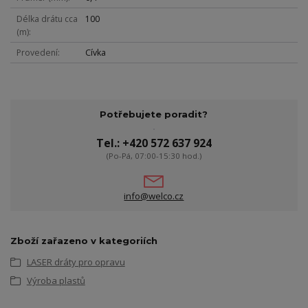
Délka drátu cca
100
(m)
Provedení
Cívka
Potřebujete poradit?
Tel.: +420 572 637 924
(Po-Pá, 07:00-15:30 hod.)
info@welco.cz
Zboží zařazeno v kategoriích
LASER dráty pro opravu
Výroba plastů