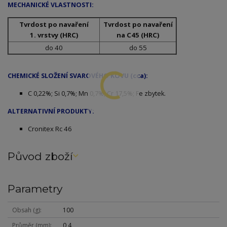
MECHANICKÉ VLASTNOSTI:
Tvrdost po navaření
Tvrdost po navaření
1. vrstvy (HRC)
na C45 (HRC)
do 40
do 55
CHEMICKÉ SLOŽENÍ SVAROVÉHO KOVU (cca):
C 0,22%; Si 0,7%; Mn 0,7%; Cr 17,5%; Fe zbytek.
ALTERNATIVNÍ PRODUKTY:
Cronitex Rc 46
Původ zboží
Parametry
Obsah (g)
100
Průměr (mm)
0,4