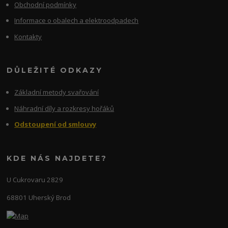
Obchodní podmínky
Informace o obalech a elektroodpadech
Kontakty
DŮLEŽITÉ ODKAZY
Základní metody svařování
Náhradní díly a rozkresy hořáků
Odstoupení od smlouvy
KDE NÁS NAJDETE?
U Cukrovaru 2829
68801 Uherský Brod