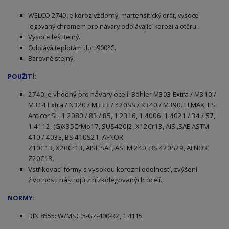
WELCO 2740 je korozivzdorný, martensitický drát, vysoce
legovaný chromem pro návary odolávající korozi a otěru.
Vysoce leštitelný.
Odolává teplotám do +900°C.
Barevně stejný.
POUŽITÍ:
2740 je vhodný pro návary ocelí: Böhler M303 Extra / M310 /
M314 Extra / N320 / M333 / 420SS / K340 / M390. ELMAX, ES
Anticor SL, 1.2080 / 83 / 85, 1.2316, 1.4006, 1.4021 / 34 / 57,
1.4112, (G)X35CrMo17, SUS420J2, X12Cr13, AISI,SAE ASTM
410 / 403E, BS 410S21, AFNOR
Z10C13, X20Cr13, AISI, SAE, ASTM 240, BS 420S29, AFNOR
Z20C13.
Vstřikovací formy s vysokou korozní odolností, zvýšení
životnosti nástrojů z nízkolegovaných ocelí.
NORMY:
DIN 8555: W/MSG 5-GZ-400-RZ, 1.4115.