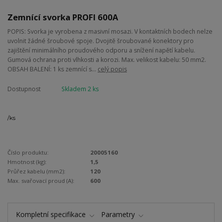
Zemnící svorka PROFI 600A
POPIS: Svorka je vyrobena z masivní mosazi. V kontaktních bodech nelze
uvolnit žádné šroubové spoje. Dvojitě šroubované konektory pro
zajištění minimálního proudového odporu a snížení napětí kabelu.
Gumová ochrana proti vlhkosti a korozi. Max. velikost kabelu: 50 mm2.
OBSAH BALENÍ: 1 ks zemnící s...
celý popis
Dostupnost
Skladem 2 ks
/
ks
Číslo produktu:
20005160
Hmotnost (kg):
1,5
Průřez kabelu (mm2):
120
Max. svařovací proud (A):
600
Kompletní specifikace
Parametry