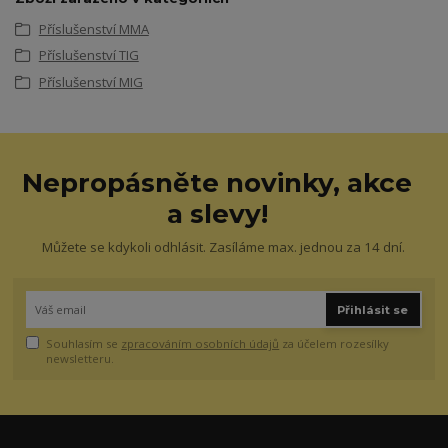
Příslušenství MMA
Příslušenství TIG
Příslušenství MIG
Nepropásněte novinky, akce
a slevy!
Můžete se kdykoli odhlásit. Zasíláme max. jednou za 14 dní.
Přihlásit se
Souhlasím se
zpracováním osobních údajů
za účelem rozesílky
newsletteru.