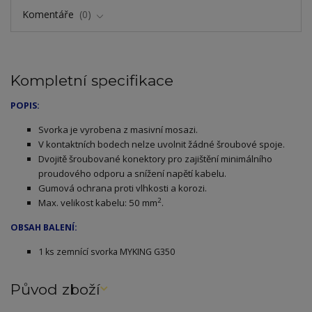
Komentáře
0
Kompletní specifikace
POPIS:
Svorka je vyrobena z masivní mosazi.
V kontaktních bodech nelze uvolnit žádné šroubové spoje.
Dvojitě šroubované konektory pro zajištění minimálního
proudového odporu a snížení napětí kabelu.
Gumová ochrana proti vlhkosti a korozi.
2
Max. velikost kabelu: 50 mm
.
OBSAH BALENÍ:
1 ks zemnící svorka MYKING G350
Původ zboží