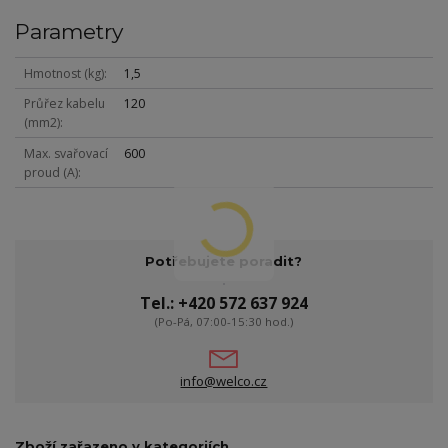
Parametry
Hmotnost (kg)
1,5
Průřez kabelu
120
(mm2)
Max. svařovací
600
proud (A)
Potřebujete poradit?
Tel.: +420 572 637 924
(Po-Pá, 07:00-15:30 hod.)
info@welco.cz
Zboží zařazeno v kategoriích