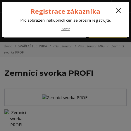
Tel.: +420 572 637 924
CZK
(Po-Pá, 07:00-15:30 hod.)
Registrace zákazníka
0
Pro zobrazení nákupních cen se prosím registrujte.
Zavřít
Menu
Úvod
SVÁŘECÍ TECHNIKA
Příslušenství
Příslušenství MIG
Zemnící
svorka PROFI
Zemnící svorka PROFI