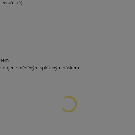
entáře
0
chem.
tí spojené měděným splétaným páskem.