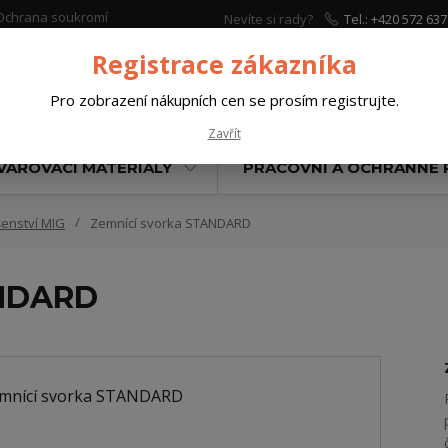
Ochrana soukromí
Nevíte si rady?
Tel.: +420 572 637
Zavolejte.
Registrace zákazníka
Pro zobrazení nákupních cen se prosím registrujte.
Hleda
Zavřít
VAŘOVACÍ MATERIÁLY
PRACOVNÍ A OCHRANNÉ
šenství MIG
Zemnící svorka STANDARD
ANDARD