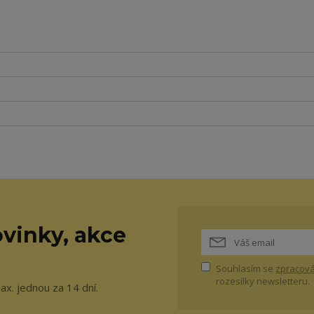
vinky, akce
Souhlasím se
zpracová
rozesílky newsletteru.
ax. jednou za 14 dní.