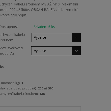
Uchycení kabelu šroubem M8 AŽ M10. Maximální
proud 200 až 500A. OBSAH BALENÍ: 1 ks zemnící
svorka
celý popis
Dostupnost
Skladem 6 ks
Uchycení kabelu
šroubem
Max. svařovací
proud (A)
ks
Hmotnost (kg):
1
Max. svařovací proud (A):
200 až 500
Uchycení kabelu šroubem:
M8