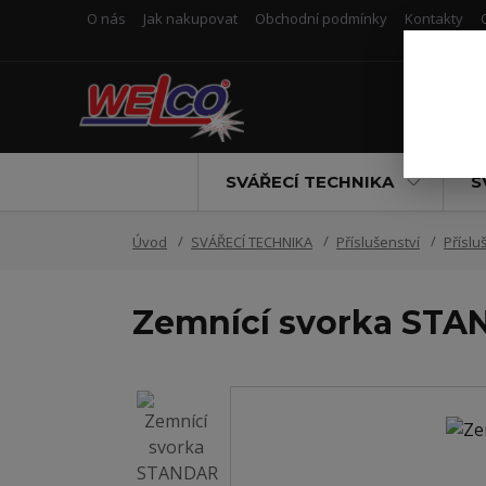
O nás
Jak nakupovat
Obchodní podmínky
Kontakty
SVÁŘECÍ TECHNIKA
S
Úvod
SVÁŘECÍ TECHNIKA
Příslušenství
Příslu
Zemnící svorka ST