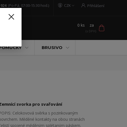
 924
(Po-Pá, 07:00-15:30 hod.)
CZK
Přihlášení
0
ks
za
t
 POMŮCKY
BRUSIVO
Zemnící svorka pro svařování
POPIS: Celokovová svěrka s pozinkovaným
povrchem. Měděné kontakty na obou stranách
čelistí spojené měděným splétaným páskem.