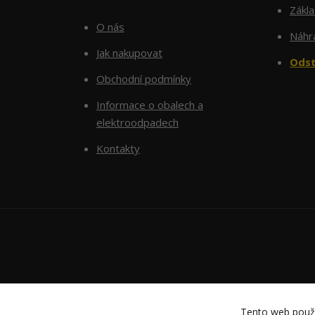
Zákl
O nás
Náhra
Jak nakupovat
Odst
Obchodní podmínky
Informace o obalech a
elektroodpadech
Kontakty
Tento web použí