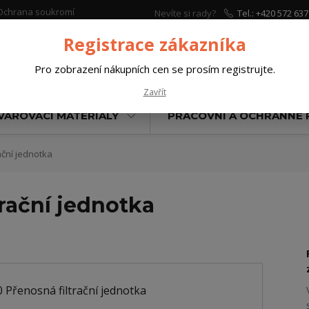
Ochrana soukromí
Nevíte si rady?
Tel.: +420 572 637
Zavolejte.
Registrace zákazníka
Pro zobrazení nákupních cen se prosím registrujte.
Hleda
Zavřít
VAŘOVACÍ MATERIÁLY
PRACOVNÍ A OCHRANNÉ
ační jednotka
rační jednotka