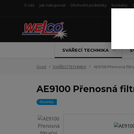
O nás
Jak nakupovat
Obchodní podmínky
Kontakty
SVÁŘECÍ TECHNIKA
S
Úvod
SVÁŘECÍ TECHNIKA
AE9100 Přenosná filtr
AE9100 Přenosná filt
Novinka