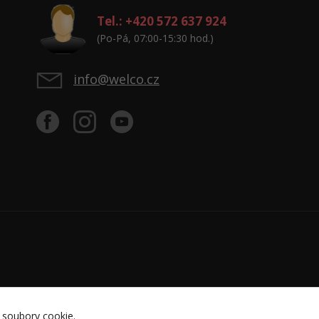
Tel.: +420 572 637 924
(Po-Pá, 07:00-15:30 hod.)
info@welco.cz
 soubory cookie.