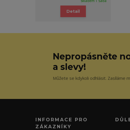
skladem 1 sada
Detail
Nepropásněte no
a slevy!
Můžete se kdykoli odhlásit. Zasíláme m
INFORMACE PRO
DŮL
ZÁKAZNÍKY