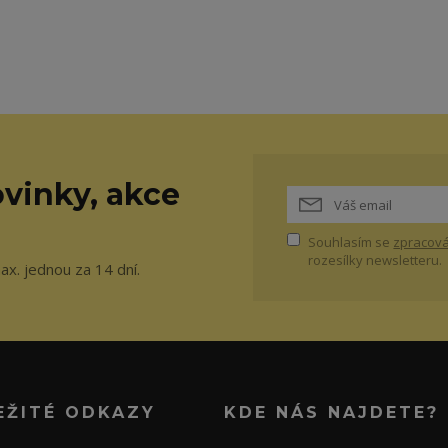
vinky, akce
Souhlasím se
zpracová
rozesílky newsletteru.
ax. jednou za 14 dní.
EŽITÉ ODKAZY
KDE NÁS NAJDETE?