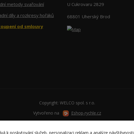
adní metody svařování
U Cukrovaru 2829
dní díly a rozkresy hořáků
68801 Uherský Brod
oupení od smlouvy
Copyright: WELCO spol. s r.o.
Vytvořeno na
Eshop-rychle.cz
vá k poskytování služeb, personalizaci reklam a analýze návštěvnosti