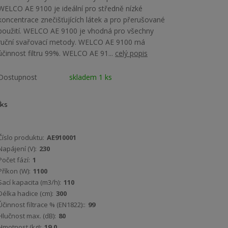
WELCO AE 9100 je ideální pro středně nízké
koncentrace znečišťujících látek a pro přerušované
použití. WELCO AE 9100 je vhodná pro všechny
ruční svařovací metody. WELCO AE 9100 má
účinnost filtru 99%. WELCO AE 91...
celý popis
Dostupnost
skladem 1 ks
ks
Číslo produktu:
AE910001
Napájení (V):
230
Počet fází:
1
Příkon (W):
1100
Sací kapacita (m3/h):
110
Délka hadice (cm):
300
Účinnost filtrace % (EN1822)::
99
Hlučnost max. (dB):
80
Hmotnost (kg):
19,0