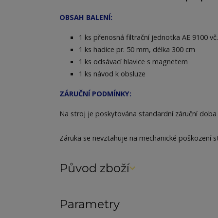
OBSAH BALENÍ:
1 ks přenosná filtrační jednotka AE 9100 vč. 
1 ks hadice pr. 50 mm, délka 300 cm
1 ks odsávací hlavice s magnetem
1 ks návod k obsluze
ZÁRUČNÍ PODMÍNKY:
Na stroj je poskytována standardní záruční doba 
Záruka se nevztahuje na mechanické poškození st
Původ zboží
Parametry