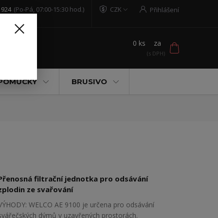
 924
(Po-Pá, 07:00-15:30 hod.)
CZK
Přihlášení
0
ks
za
t
 POMŮCKY
BRUSIVO
Přenosná filtrační jednotka pro odsávání
zplodin ze svařování
VÝHODY: WELCO AE 9100 je určena pro odsávání
svářečských dýmů v uzavřených prostorách.