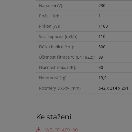
Napájení (V)
230
Počet fází
1
Příkon (W)
1100
Sací kapacita (m3/h)
110
Délka hadice (cm)
300
Účinnost filtrace % (EN1822):
99
Hlučnost max. (dB)
80
Hmotnost (kg)
19,0
Rozměry DxŠxV (mm)
542 x 214 x 261
Ke stažení
WELCO AE9100