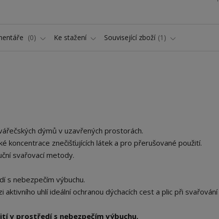
entáře
0
Ke stažení
Související zboží
1
vářečských dýmů v uzavřených prostorách.
ké koncentrace znečišťujících látek a pro přerušované použití.
ční svařovací metody.
dí s nebezpečím výbuchu.
aktivního uhlí ideální ochranou dýchacích cest a plic při svařování
tí v prostředí s nebezpečím výbuchu.