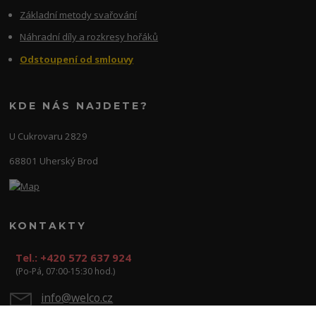
Základní metody svařování
Náhradní díly a rozkresy hořáků
Odstoupení od smlouvy
KDE NÁS NAJDETE?
U Cukrovaru 2829
68801 Uherský Brod
KONTAKTY
Tel.: +420 572 637 924
(Po-Pá, 07:00-15:30 hod.)
info@welco.cz