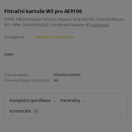
Filtrační kartuše W3 pro AE9106
POPIS: Filtrační kartuše W3 pro odsávací stroj AE9106. Účinnost filtrace:
W3 >99%. OBSAH BALENÍ: 1 ks vfiltrační kartuše W3
celý popis
Dostupnost
skladem u dodavatele
/
sada
Číslo produktu:
RF0UNI2200023
Účinnost filtrace % (EN1822)::
99
Kompletní specifikace
Parametry
Komentáře
0