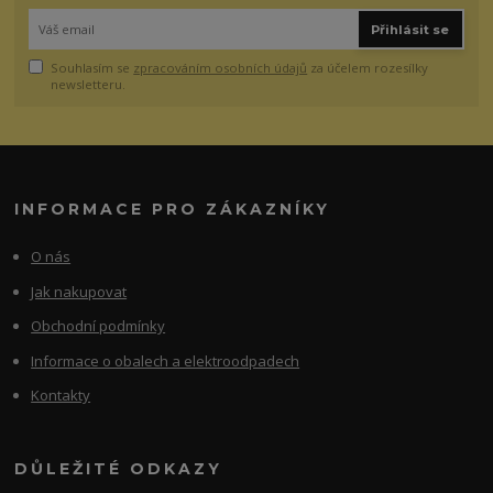
Přihlásit se
Souhlasím se
zpracováním osobních údajů
za účelem rozesílky
newsletteru.
INFORMACE PRO ZÁKAZNÍKY
O nás
Jak nakupovat
Obchodní podmínky
Informace o obalech a elektroodpadech
Kontakty
DŮLEŽITÉ ODKAZY