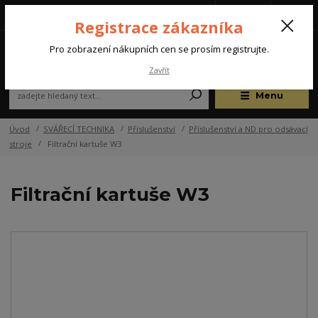
Tel.: +420 572 637 924
CZK
(Po-Pá, 07:00-15:30 hod.)
Registrace zákazníka
0
Pro zobrazení nákupních cen se prosím registrujte.
Zavřít
Menu
Úvod
SVÁŘECÍ TECHNIKA
Příslušenství
Příslušenství a ND pro odsávací
stroje
Filtrační kartuše W3
Filtrační kartuše W3