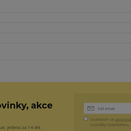
vinky, akce
Souhlasím se
zpracová
rozesílky newsletteru.
ax. jednou za 14 dní.