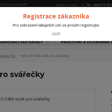
Ochrana soukromí
Nevíte si rady?
Tel.: +420 572 637
Zavolejte.
Registrace zákazníka
Pro zobrazení nákupních cen se prosím registrujte.
Hleda
Zavřít
VAŘOVACÍ MATERIÁLY
PRACOVNÍ A OCHRANNÉ
šenství TIG
WELCO 5400 vozík pro svářečky
ro svářečky