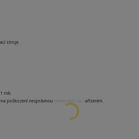
cí stroje.
1 rok.
 na poškození nesprávnou manipulací se zařízením.