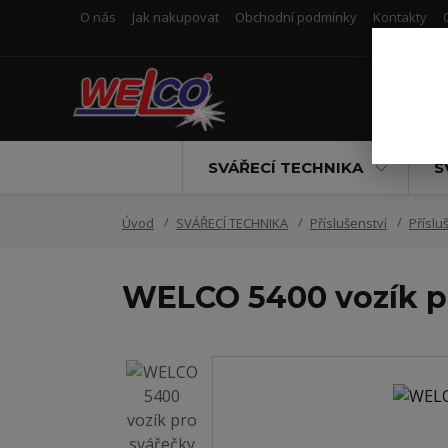
O nás
Jak nakupovat
Obchodní podmínky
Kontakty
SVÁŘECÍ TECHNIKA
S
Úvod
SVÁŘECÍ TECHNIKA
Příslušenství
Příslu
WELCO 5400 vozík p