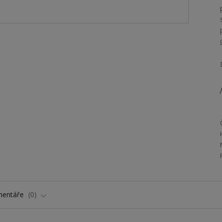
/
entáře
0