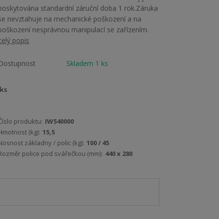
poskytována standardní záruční doba 1 rok.Záruka
se nevztahuje na mechanické poškození a na
poškození nesprávnou manipulací se zařízením.
celý popis
Dostupnost
Skladem 1 ks
ks
Číslo produktu:
IW540000
Hmotnost (kg):
15,5
Nosnost základny / polic (kg):
100 / 45
Rozměr police pod svářečkou (mm):
440 x 280