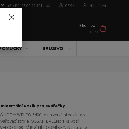
 924
(Po-Pá, 07:00-15:30 hod.)
CZK
Přihlášení
0
ks
za
t
 POMŮCKY
BRUSIVO
Univerzální vozík pro svářečky
VÝHODY: WELCO 5400 je univerzální vozík pro
svařovací stroje. OBSAH BALENÍ: 1 ks vozík
WELCO 5400 ZÁRUČNÍ PODMÍNKY: Na stroj je