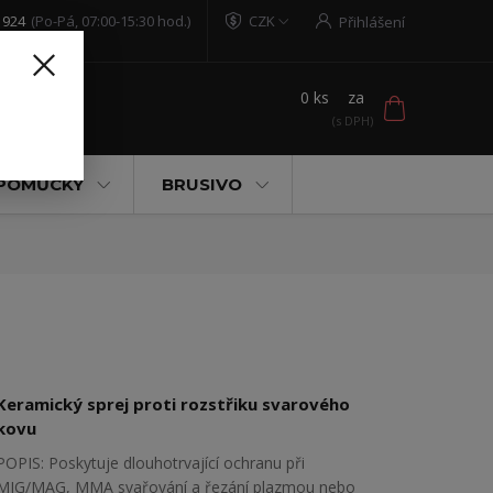
 924
(Po-Pá, 07:00-15:30 hod.)
CZK
Přihlášení
0
ks
za
t
 POMŮCKY
BRUSIVO
Keramický sprej proti rozstřiku svarového
kovu
POPIS: Poskytuje dlouhotrvající ochranu při
MIG/MAG, MMA svařování a řezání plazmou nebo