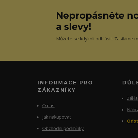
Nepropásněte no
a slevy!
Můžete se kdykoli odhlásit. Zasíláme m
INFORMACE PRO
DŮL
ZÁKAZNÍKY
Zákl
O nás
Náhra
Jak nakupovat
Odst
Obchodní podmínky