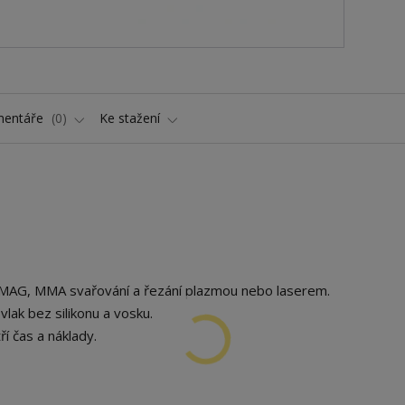
entáře
0
Ke stažení
G/MAG, MMA svařování a řezání plazmou nebo laserem.
lak bez silikonu a vosku.
í čas a náklady.