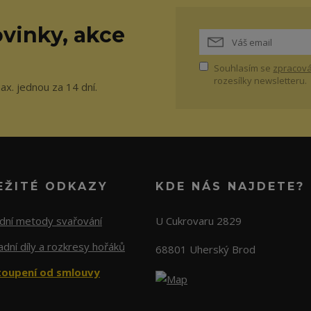
vinky, akce
Souhlasím se
zpracová
rozesílky newsletteru.
ax. jednou za 14 dní.
EŽITÉ ODKAZY
KDE NÁS NAJDETE?
adní metody svařování
U Cukrovaru 2829
dní díly a rozkresy hořáků
68801 Uherský Brod
oupení od smlouvy