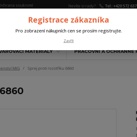
Ochrana soukromí
Nevíte si rady?
Tel.: +420 572 637
Zavolejte.
Registrace zákazníka
Pro zobrazení nákupních cen se prosím registrujte.
Hleda
Zavřít
VAŘOVACÍ MATERIÁLY
PRACOVNÍ A OCHRANNÉ
šenství MIG
Sprej proti rozstřiku 6860
 6860