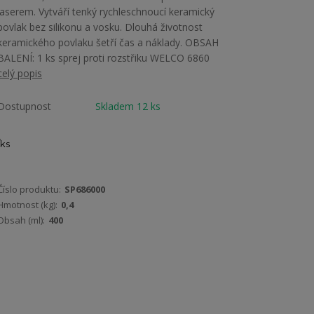
laserem. Vytváří tenký rychleschnoucí keramický
povlak bez silikonu a vosku. Dlouhá životnost
keramického povlaku šetří čas a náklady. OBSAH
BALENÍ: 1 ks sprej proti rozstřiku WELCO 6860
celý popis
Dostupnost
Skladem 12 ks
ks
Číslo produktu:
SP686000
Hmotnost (kg):
0,4
Obsah (ml):
400