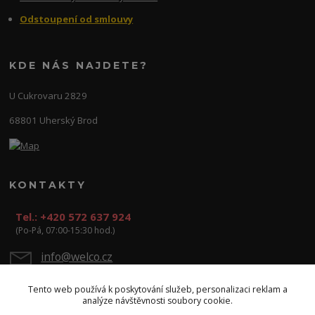
Odstoupení od smlouvy
KDE NÁS NAJDETE?
U Cukrovaru 2829
68801 Uherský Brod
KONTAKTY
Tel.: +420 572 637 924
(Po-Pá, 07:00-15:30 hod.)
info@welco.cz
Tento web používá k poskytování služeb, personalizaci reklam a
analýze návštěvnosti soubory cookie.