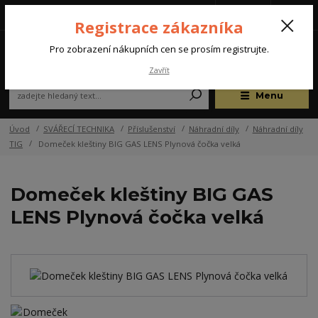
Tel.: +420 572 637 924
CZK
(Po-Pá, 07:00-15:30 hod.)
Registrace zákazníka
0
Pro zobrazení nákupních cen se prosím registrujte.
Zavřít
Menu
Úvod
SVÁŘECÍ TECHNIKA
Příslušenství
Náhradní díly
Náhradní díly
TIG
Domeček kleštiny BIG GAS LENS Plynová čočka velká
Domeček kleštiny BIG GAS
LENS Plynová čočka velká