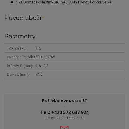
1 ks Domeček kleštiny BIG GAS LENS Plynová
čočka velká
Původ zboží
Parametry
Typ hořáku
TIG
Označení hořáku
SR9, SR20W
Průměr D (mm)
1,6 - 3,2
Délka L (mm)
41,5
Potřebujete poradit?
Tel.: +420 572 637 924
(Po-Pá, 07:00-15:30 hod.)