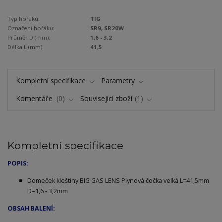
Typ hořáku:
TIG
Označení hořáku:
SR9, SR20W
Průměr D (mm):
1,6 - 3,2
Délka L (mm):
41,5
Kompletní specifikace
Parametry
Komentáře
0
Související zboží
1
Kompletní specifikace
POPIS:
Domeček kleštiny BIG GAS LENS Plynová čočka velká L=41,5mm
D=1,6 - 3,2mm
OBSAH BALENÍ: