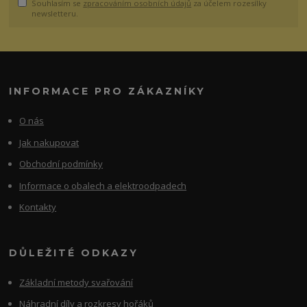
Souhlasím se
zpracováním osobních údajů
za účelem rozesílky
newsletteru.
INFORMACE PRO ZÁKAZNÍKY
O nás
Jak nakupovat
Obchodní podmínky
Informace o obalech a elektroodpadech
Kontakty
DŮLEŽITÉ ODKAZY
Základní metody svařování
Náhradní díly a rozkresy hořáků