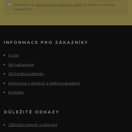
Souhlasím se
zpracováním osobních údajů
za účelem rozesílky
newsletteru.
INFORMACE PRO ZÁKAZNÍKY
O nás
Jak nakupovat
Obchodní podmínky
Informace o obalech a elektroodpadech
Kontakty
DŮLEŽITÉ ODKAZY
Základní metody svařování