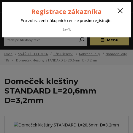
Tel.: +420 572 637 924
CZK
(Po-Pá, 07:00-15:30 hod.)
Registrace zákazníka
0
Pro zobrazení nákupních cen se prosím registrujte.
Zavřít
Menu
Úvod
SVÁŘECÍ TECHNIKA
Příslušenství
Náhradní díly
Náhradní díly
TIG
Domeček kleštiny STANDARD L=20,6mm D=3,2mm
Domeček kleštiny
STANDARD L=20,6mm
D=3,2mm