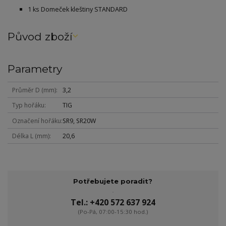
1 ks Domeček kleštiny STANDARD
Původ zboží
Parametry
Průměr D (mm)
3,2
Typ hořáku
TIG
Označení hořáku
SR9, SR20W
Délka L (mm)
20,6
Potřebujete poradit?
Tel.: +420 572 637 924
(Po-Pá, 07:00-15:30 hod.)