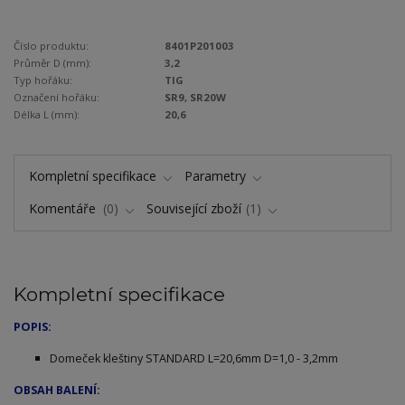
Číslo produktu:
8401P201003
Průměr D (mm):
3,2
Typ hořáku:
TIG
Označení hořáku:
SR9, SR20W
Délka L (mm):
20,6
Kompletní specifikace
Parametry
Komentáře
0
Související zboží
1
Kompletní specifikace
POPIS:
Domeček kleštiny STANDARD L=20,6mm D=1,0 - 3,2mm
OBSAH BALENÍ: