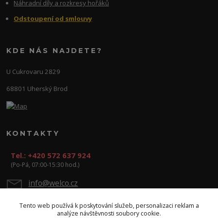
Náhradní díly a rozkresy hořáků
Odstoupení od smlouvy
KDE NÁS NAJDETE?
U Cukrovaru 2829
68801 Uherský Brod
KONTAKTY
Tel.: +420 572 637 924
(Po-Pá, 07:00-15:30 hod.)
info@welco.cz
Tento web používá k poskytování služeb, personalizaci reklam a
analýze návštěvnosti soubory cookie.