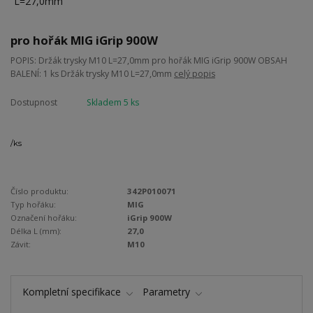
pro hořák MIG iGrip 900W
POPIS: Držák trysky M10 L=27,0mm pro hořák MIG iGrip 900W OBSAH
BALENÍ: 1 ks Držák trysky M10 L=27,0mm
celý popis
Dostupnost
Skladem 5 ks
/
ks
Číslo produktu:
342P010071
Typ hořáku:
MIG
Označení hořáku:
iGrip 900W
Délka L (mm):
27,0
Závit:
M10
Kompletní specifikace
Parametry