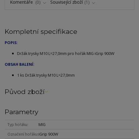
Komentáře
0
Související zboží
1
Kompletní specifikace
POPIS:
Držák trysky M10 L=27,0mm pro hořák MIG iGrip 900W
OBSAH BALENÍ:
1 ks
Držák trysky M10 L=27,0mm
Původ zboží
Parametry
Typ hořáku
MIG
Označení hořáku
iGrip 900W