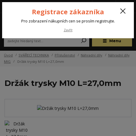
Tel.: +420 572 637 924
CZK
(Po-Pá, 07:00-15:30 hod.)
Registrace zákazníka
0
Pro zobrazení nákupních cen se prosím registrujte.
Zavřít
Menu
Úvod
SVÁŘECÍ TECHNIKA
Příslušenství
Náhradní díly
Náhradní díly
MIG
Držák trysky M10 L=27,0mm
Držák trysky M10 L=27,0mm